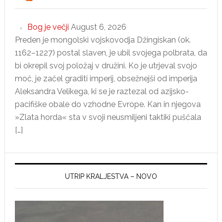
so
križarji
premagali
Bog je večji
August 6, 2026
Saladina
Preden je mongolski vojskovodja Džingiskan (ok.
1162–1227) postal slaven, je ubil svojega polbrata, da
bi okrepil svoj položaj v družini. Ko je utrjeval svojo
moč, je začel graditi imperij, obsežnejši od imperija
Aleksandra Velikega, ki se je raztezal od azijsko-
pacifiške obale do vzhodne Evrope. Kan in njegova
»Zlata horda« sta v svoji neusmiljeni taktiki puščala
[…]
UTRIP KRALJESTVA – NOVO