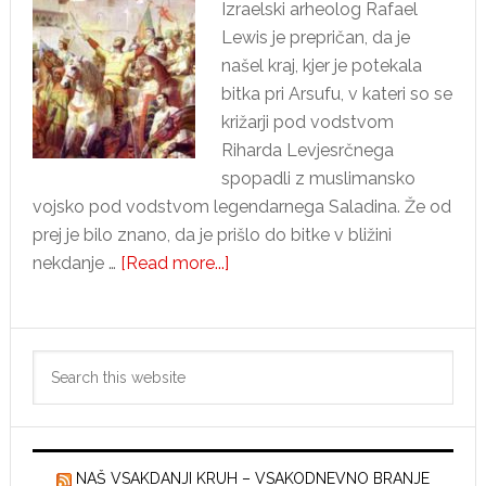
Izraelski arheolog Rafael
Lewis je prepričan, da je
našel kraj, kjer je potekala
bitka pri Arsufu, v kateri so se
križarji pod vodstvom
Riharda Levjesrčnega
spopadli z muslimansko
vojsko pod vodstvom legendarnega Saladina. Že od
prej je bilo znano, da je prišlo do bitke v bližini
about
nekdanje …
[Read more...]
Izraelski
arheolog
Primary
je
Search
našel
Sidebar
this
bojišče,
website
na
katerem
NAŠ VSAKDANJI KRUH – VSAKODNEVNO BRANJE