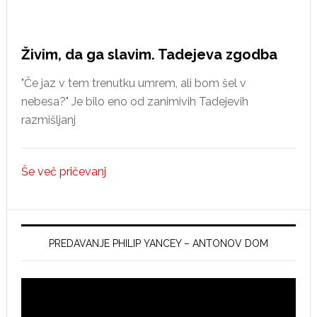
Idriji
Živim, da ga slavim. Tadejeva zgodba
"Če jaz v tem trenutku umrem, ali bom šel v
nebesa?" Je bilo eno od zanimivih Tadejevih
razmišljanj
Še več pričevanj
PREDAVANJE PHILIP YANCEY – ANTONOV DOM
Video
Player