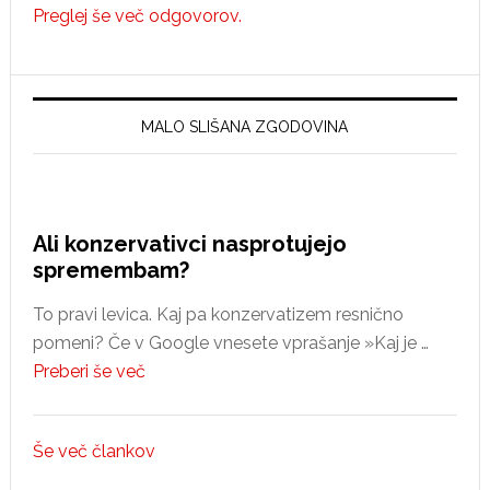
Preglej še več odgovorov.
MALO SLIŠANA ZGODOVINA
Ali konzervativci nasprotujejo
spremembam?
To pravi levica. Kaj pa konzervatizem resnično
pomeni? Če v Google vnesete vprašanje »Kaj je …
about
Preberi še več
Ali
konzervativci
Še več člankov
nasprotujejo
spremembam?