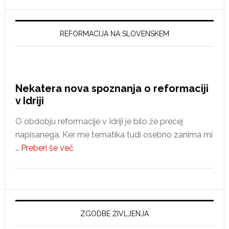
REFORMACIJA NA SLOVENSKEM
Nekatera nova spoznanja o reformaciji
v Idriji
O obdobju reformacije v Idriji je bilo že precej
napisanega. Ker me tematika tudi osebno zanima mi
about
…
Preberi še več
Nekatera
nova
spoznanja
o
reformaciji
ZGODBE ŽIVLJENJA
v