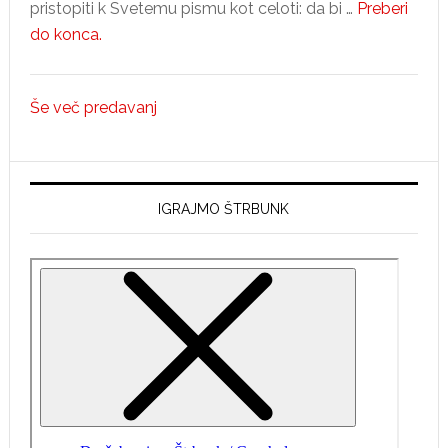
pristopiti k Svetemu pismu kot celoti: da bi …
Preberi
about
do konca.
Desi
Maxwell
Še več predavanj
–
1.
predavanje,
Velika
IGRAJMO ŠTRBUNK
slika