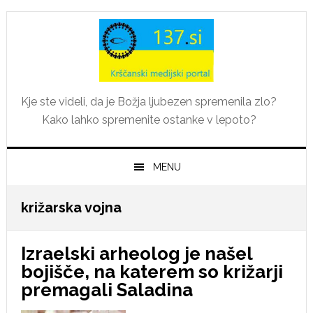
Skip
Skip
Skip
Skip
to
to
to
to
primary
main
primary
footer
navigation
content
sidebar
Kje ste videli, da je Božja ljubezen spremenila zlo?
Kako lahko spremenite ostanke v lepoto?
MENU
križarska vojna
Izraelski arheolog je našel
bojišče, na katerem so križarji
premagali Saladina