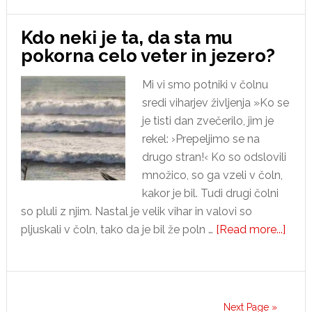
in
rast
Kdo neki je ta, da sta mu
Cerk
pokorna celo veter in jezero?
Mi vi smo potniki v čolnu
sredi viharjev življenja »Ko se
je tisti dan zvečerilo, jim je
rekel: ›Prepeljimo se na
drugo stran!‹ Ko so odslovili
množico, so ga vzeli v čoln,
kakor je bil. Tudi drugi čolni
so pluli z njim. Nastal je velik vihar in valovi so
abou
pljuskali v čoln, tako da je bil že poln …
[Read more...]
Kdo
neki
je
ta,
Next Page »