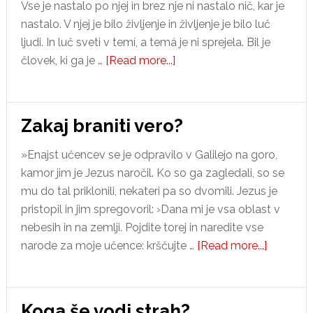
Vse je nastalo po njej in brez nje ni nastalo nič, kar je
nastalo. V njej je bilo življenje in življenje je bilo luč
ljudi. In luč sveti v temí, a temá je ni sprejela. Bil je
about
človek, ki ga je …
[Read more...]
Beseda
daje
življenje
Zakaj braniti vero?
»Enajst učencev se je odpravilo v Galilejo na goro,
kamor jim je Jezus naročil. Ko so ga zagledali, so se
mu do tal priklonili, nekateri pa so dvomili. Jezus je
pristopil in jim spregovoril: ›Dana mi je vsa oblast v
nebesih in na zemlji. Pojdite torej in naredite vse
about
narode za moje učence: krščujte …
[Read more...]
Zakaj
braniti
vero?
Koga še vodi strah?