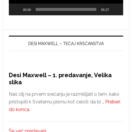
00:00
55:27
DESI MAXWELL – TEČAJ KRŠČANSTVA
Desi Maxwell – 1. predavanje, Velika
slika
Naš cilj na prvem srečanju je razmišljati o tem, kako
pristopiti k Svetemu pismu kot celoti: da bi …
Preberi
about
do konca.
Desi
Maxwell
Še več predavanj