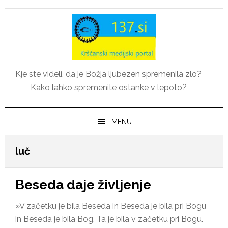
Skip
Skip
Skip
Skip
to
to
to
to
primary
main
primary
footer
navigation
content
sidebar
Kje ste videli, da je Božja ljubezen spremenila zlo?
Kako lahko spremenite ostanke v lepoto?
MENU
luč
Beseda daje življenje
»V začetku je bila Beseda in Beseda je bila pri Bogu
in Beseda je bila Bog. Ta je bila v začetku pri Bogu.