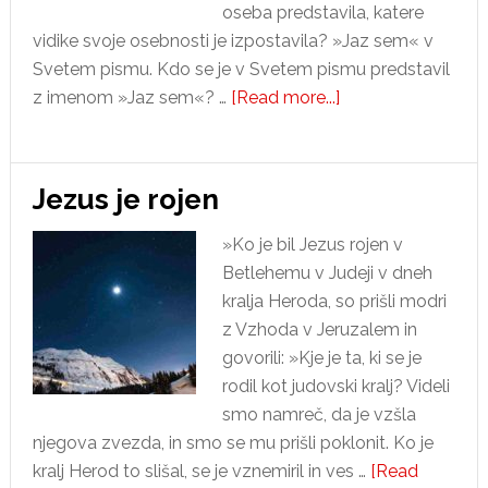
oseba predstavila, katere
vidike svoje osebnosti je izpostavila? »Jaz sem« v
Svetem pismu. Kdo se je v Svetem pismu predstavil
about
z imenom »Jaz sem«? …
[Read more...]
Jaz
sem
…
Jezus je rojen
»Ko je bil Jezus rojen v
Betlehemu v Judeji v dneh
kralja Heroda, so prišli modri
z Vzhoda v Jeruzalem in
govorili: »Kje je ta, ki se je
rodil kot judovski kralj? Videli
smo namreč, da je vzšla
njegova zvezda, in smo se mu prišli poklonit. Ko je
kralj Herod to slišal, se je vznemiril in ves …
[Read