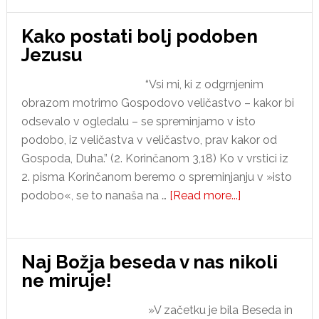
se
vedno
Kako postati bolj podoben
vrtimo
Jezusu
okoli
svoje
“Vsi mi, ki z odgrnjenim
resnice?
obrazom motrimo Gospodovo veličastvo – kakor bi
odsevalo v ogledalu – se spreminjamo v isto
podobo, iz veličastva v veličastvo, prav kakor od
Gospoda, Duha.” (2. Korinčanom 3,18) Ko v vrstici iz
2. pisma Korinčanom beremo o spreminjanju v »isto
about
podobo«, se to nanaša na …
[Read more...]
Kako
postati
bolj
Naj Božja beseda v nas nikoli
podoben
ne miruje!
Jezusu
»V začetku je bila Beseda in