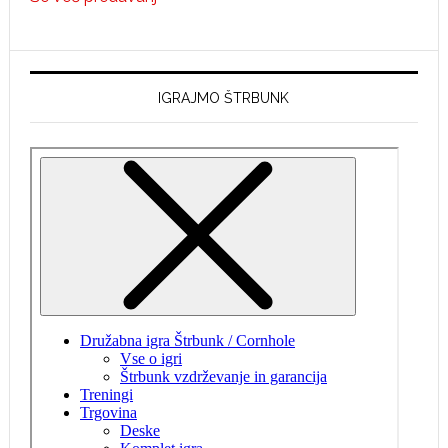
–
1.
predavanje,
Velika
IGRAJMO ŠTRBUNK
slika