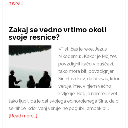
about
more...]
Jezus
je
rojen
Zakaj se vedno vrtimo okoli
svoje resnice?
»Tisti čas je rekel Jezus
Nikodemu: ›Kakor je Mojzes
povzdignil kačo v puščavi,
tako mora biti povzdignjen
Sin človekov, da bi vsak, kdor
veruje, imel v njem večno
življenje. Bog je namreč svet
tako ljubil, da je dal svojega edinorojenega Sina, da bi
se nihče, kdor vanj veruje, ne pogúbil, ampak bi …
about
[Read more...]
Zakaj