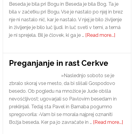
Beseda je bila pri Bogu in Beseda je bila Bog. Ta je
bila v začetku pri Bogu. Vse je nastalo po njej in brez
nje ni nastalo nič, kar je nastalo. V njej je bilo življenje
in življenje je bilo luč ljudi. In luč sveti v temí, a temá
about
je ni sprejela. Bil je človek, ki ga je …
[Read more...]
Naj
Božja
beseda
Preganjanje in rast Cerkve
v
nas
»Naslednjo soboto se je
nikoli
zbralo skoraj vse mesto, da bi slišali Gospodovo
ne
besedo. Ob pogledu na množice je Jude obšla
miruje!
nevoščljivost; ugovarjali so Pavlovim besedam in
preklinjali. Tedaj sta Pavel in Barnaba pogumno
spregovorila: ›Vam bi se morala najprej oznaniti
abou
Božja beseda. Ker pa jo zavračate in …
[Read more...]
Preg