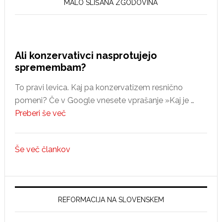
MALO SLIŠANA ZGODOVINA
Ali konzervativci nasprotujejo
spremembam?
To pravi levica. Kaj pa konzervatizem resnično
pomeni? Če v Google vnesete vprašanje »Kaj je …
about
Preberi še več
Ali
konzervativci
Še več člankov
nasprotujejo
spremembam?
REFORMACIJA NA SLOVENSKEM