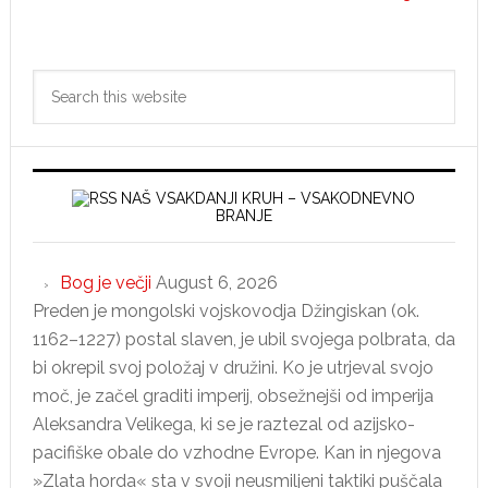
da
sta
Primary
mu
Search
Sidebar
poko
this
celo
website
veter
in
NAŠ VSAKDANJI KRUH – VSAKODNEVNO
jezer
BRANJE
Bog je večji
August 6, 2026
Preden je mongolski vojskovodja Džingiskan (ok.
1162–1227) postal slaven, je ubil svojega polbrata, da
bi okrepil svoj položaj v družini. Ko je utrjeval svojo
moč, je začel graditi imperij, obsežnejši od imperija
Aleksandra Velikega, ki se je raztezal od azijsko-
pacifiške obale do vzhodne Evrope. Kan in njegova
»Zlata horda« sta v svoji neusmiljeni taktiki puščala