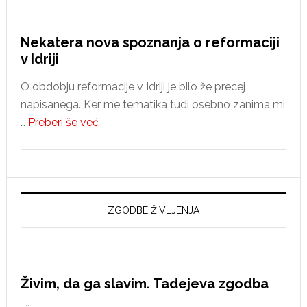
Nekatera nova spoznanja o reformaciji
v Idriji
O obdobju reformacije v Idriji je bilo že precej
napisanega. Ker me tematika tudi osebno zanima mi
about
…
Preberi še več
Nekatera
nova
spoznanja
o
reformaciji
ZGODBE ŽIVLJENJA
v
Idriji
Živim, da ga slavim. Tadejeva zgodba