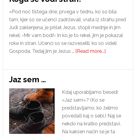
»Pod noč tistega dne, prvega v tednu, ko so bila
tam, kjer so se učenci zadrževali, vrata iz strahu pred
Judi zaklenjena, je prišel Jezus, stopil mednje in jim
rekel: ›Mir vam bodi!‹ In ko je to rekel, jim je pokazal
roke in stran. Učenci so se razveselili, ko so videli
about
Gospoda. Tedaj jim je Jezus …
[Read more...]
Koga
še
vodi
Jaz sem …
strah?
Kdaj uporabljamo besedi
»Jaz sem«? (Ko se
predstavljamo, ko želimo
povedati kaj o sebi.) Naj se
nekdo na kratko predstavi.
Na kakšen način se je ta