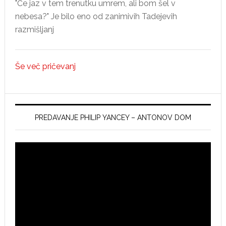
"Če jaz v tem trenutku umrem, ali bom šel v
nebesa?" Je bilo eno od zanimivih Tadejevih
razmišljanj
Še več pričevanj
PREDAVANJE PHILIP YANCEY – ANTONOV DOM
Video
Player