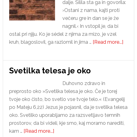
dalje. Silila sta ga in govorila:
›Ostani z nama, kajti proti
večeru gre in dan se je že
nagnil.‹ In vstopil je, da bi
ostal pri njiju. Ko je sédel z njima za mizo, je vzel
about
kruh, blagoslovil, ga razlomil in jima …
[Read more...]
Kateri
7
način
Svetilka telesa je oko
odprto
pozna
Duhovno zdravo in
preprosto oko »Svetilka telesa je oko. Če je torej
tvoje oko čisto, bo svetlo vse tvoje telo.« (Evangelij
po Mateju 6,22) Jezus je pojasnil, da je svetilka telesa
oko. Svetilko uporabljamo za razsvetljavo temnih
prostorov, da bi videli, kje smo, kaj moramo narediti,
about
kam …
[Read more...]