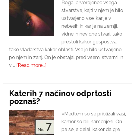
Boga, prvorojenec vsega
stvarstva, kajti v njem je bilo
ustvarjeno vse, kar je v
nebesih in kar je na zemlji,
vidne in nevidne stvari, tako
prestoli kakor gospostva,
tako vladarstva kakor oblasti. Vse je bilo ustvarjeno
po njem in zanj. On je obstajal pred vsemi stvarmi in
about
v …
[Read more...]
Vera
je
naša
Katerih 7 načinov odprtosti
zmaga
poznaš?
v
vseh
»Medtem so se približali vasi,
okoliščinah
kamor so bili namenjeni. On
pa se je delal, kakor da gre