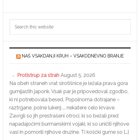
Svetilka
telesa
Primary
je
Search
oko
Sidebar
this
website
NAŠ VSAKDANJI KRUH – VSAKODNEVNO BRANJE
Protistrup za strah
August 5, 2026
Na obeh straneh vrat sirotišnice je ležala prava gora
gumijastih japonk. Vsak par je pripovedoval zgodbo,
ki ni potrebovala besed. Popolnoma dotrajane –
raztrgane, polne lukenj ... nekatere celo krvave.
Zavrgli so jih prestrašeni otroci, ki so bežali pred
napadajočimi burmanskimi vojaki, ki so uničili njihove
vasi in pomorili njihove družine. Ti koščki gume so […]