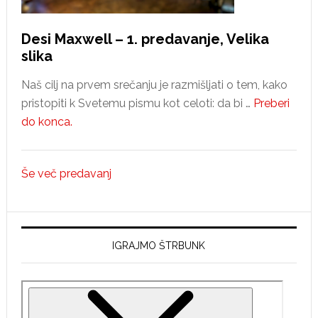
Desi Maxwell – 1. predavanje, Velika
slika
Naš cilj na prvem srečanju je razmišljati o tem, kako
pristopiti k Svetemu pismu kot celoti: da bi …
Preberi
about
do konca.
Desi
Maxwell
Še več predavanj
–
1.
predavanje,
Velika
IGRAJMO ŠTRBUNK
slika