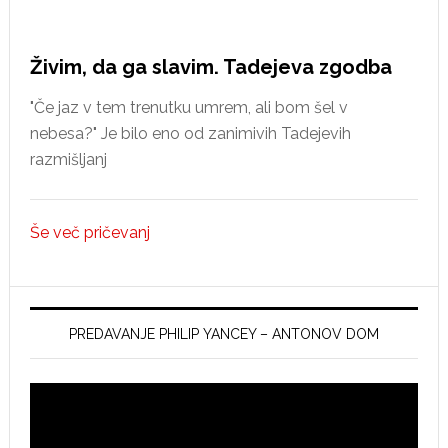
Idriji
Živim, da ga slavim. Tadejeva zgodba
"Če jaz v tem trenutku umrem, ali bom šel v
nebesa?" Je bilo eno od zanimivih Tadejevih
razmišljanj
Še več pričevanj
PREDAVANJE PHILIP YANCEY – ANTONOV DOM
Video
Player