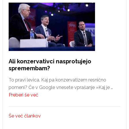
Ali konzervativci nasprotujejo
spremembam?
To pravi levica. Kaj pa konzervatizem resnično
pomeni? Če v Google vnesete vprašanje »Kaj je …
about
Preberi še več
Ali
konzervativci
Še več člankov
nasprotujejo
spremembam?