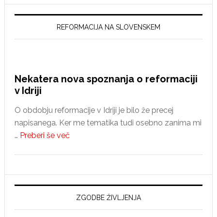
REFORMACIJA NA SLOVENSKEM
Nekatera nova spoznanja o reformaciji
v Idriji
O obdobju reformacije v Idriji je bilo že precej
napisanega. Ker me tematika tudi osebno zanima mi
about
…
Preberi še več
Nekatera
nova
spoznanja
o
reformaciji
ZGODBE ŽIVLJENJA
v