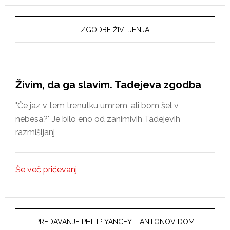
spoznanja
o
reformaciji
ZGODBE ŽIVLJENJA
v
Idriji
Živim, da ga slavim. Tadejeva zgodba
"Če jaz v tem trenutku umrem, ali bom šel v
nebesa?" Je bilo eno od zanimivih Tadejevih
razmišljanj
Še več pričevanj
PREDAVANJE PHILIP YANCEY – ANTONOV DOM