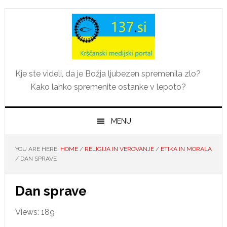
Skip
Skip
Skip
Skip
to
to
to
to
primary
main
primary
footer
navigation
content
sidebar
Kje ste videli, da je Božja ljubezen spremenila zlo?
Kako lahko spremenite ostanke v lepoto?
MENU
YOU ARE HERE:
HOME
/
RELIGIJA IN VEROVANJE
/
ETIKA IN MORALA
/
DAN SPRAVE
Dan sprave
Views: 189