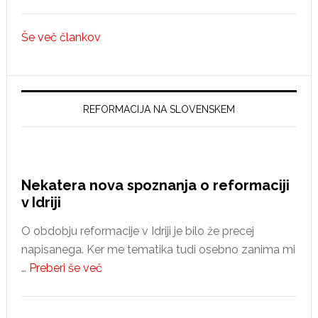
Ali
konzervativci
Še več člankov
nasprotujejo
spremembam?
REFORMACIJA NA SLOVENSKEM
Nekatera nova spoznanja o reformaciji
v Idriji
O obdobju reformacije v Idriji je bilo že precej
napisanega. Ker me tematika tudi osebno zanima mi
about
…
Preberi še več
Nekatera
nova