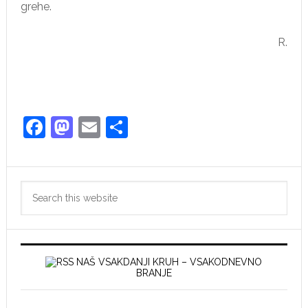
grehe.
R.
Facebook
Mastodon
Email
Share
Primary
Search
Sidebar
this
website
NAŠ VSAKDANJI KRUH – VSAKODNEVNO
BRANJE