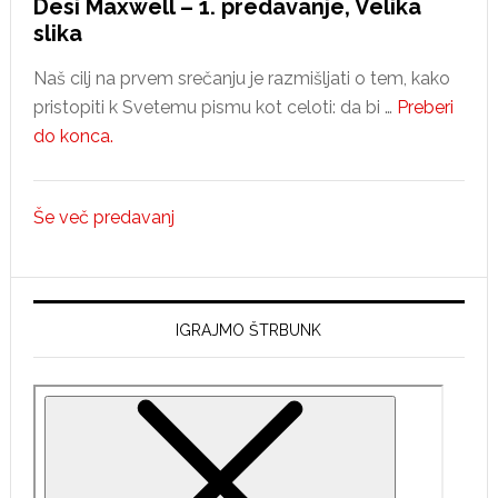
Desi Maxwell – 1. predavanje, Velika
slika
Naš cilj na prvem srečanju je razmišljati o tem, kako
pristopiti k Svetemu pismu kot celoti: da bi …
Preberi
about
do konca.
Desi
Maxwell
Še več predavanj
–
1.
predavanje,
Velika
IGRAJMO ŠTRBUNK
slika