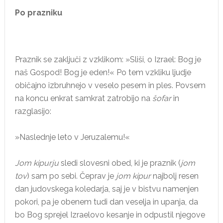
Po prazniku
Praznik se zaključi z vzklikom: »Sliši, o Izrael: Bog je
naš Gospod! Bog je eden!« Po tem vzkliku ljudje
običajno izbruhnejo v veselo pesem in ples. Povsem
na koncu enkrat samkrat zatrobijo na
šofar
in
razglasijo:
»Naslednje leto v Jeruzalemu!«
Jom kipurju
sledi slovesni obed, ki je praznik (
jom
tov
) sam po sebi. Čeprav je
jom kipur
najbolj resen
dan judovskega koledarja, saj je v bistvu namenjen
pokori, pa je obenem tudi dan veselja in upanja, da
bo Bog sprejel Izraelovo kesanje in odpustil njegove