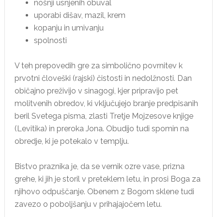
nošnji usnjenih obuval
uporabi dišav, mazil, krem
kopanju in umivanju
spolnosti
V teh prepovedih gre za simbolično povrnitev k
prvotni človeški (rajski) čistosti in nedolžnosti. Dan
običajno preživijo v sinagogi, kjer pripravijo pet
molitvenih obredov, ki vključujejo branje predpisanih
beril Svetega pisma, zlasti Tretje Mojzesove knjige
(Levitika) in preroka Jona. Obudijo tudi spomin na
obredje, ki je potekalo v templju.
Bistvo praznika je, da se vernik ozre vase, prizna
grehe, ki jih je storil v preteklem letu, in prosi Boga za
njihovo odpuščanje. Obenem z Bogom sklene tudi
zavezo o poboljšanju v prihajajočem letu.