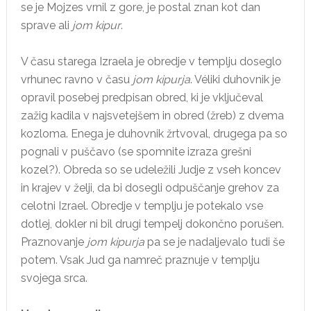
se je Mojzes vrnil z gore, je postal znan kot dan
sprave ali
jom kipur
.
V času starega Izraela je obredje v templju doseglo
vrhunec ravno v času
jom kipurja
. Véliki duhovnik je
opravil posebej predpisan obred, ki je vključeval
zažig kadila v najsvetejšem in obred (žreb) z dvema
kozloma. Enega je duhovnik žrtvoval, drugega pa so
pognali v puščavo (se spomnite izraza grešni
kozel?). Obreda so se udeležili Judje z vseh koncev
in krajev v želji, da bi dosegli odpuščanje grehov za
celotni Izrael. Obredje v templju je potekalo vse
dotlej, dokler ni bil drugi tempelj dokončno porušen.
Praznovanje
jom kipurja
pa se je nadaljevalo tudi še
potem. Vsak Jud ga namreč praznuje v templju
svojega srca.