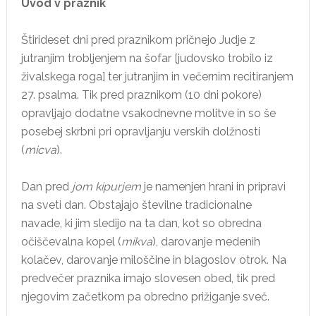
Uvod v praznik
Štirideset dni pred praznikom pričnejo Judje z
jutranjim trobljenjem na šofar [judovsko trobilo iz
živalskega roga] ter jutranjim in večernim recitiranjem
27. psalma. Tik pred praznikom (10 dni pokore)
opravljajo dodatne vsakodnevne molitve in so še
posebej skrbni pri opravljanju verskih dolžnosti
(
micva
).
Dan pred
jom kipurjem
je namenjen hrani in pripravi
na sveti dan. Obstajajo številne tradicionalne
navade, ki jim sledijo na ta dan, kot so obredna
očiščevalna kopel (
mikva
), darovanje medenih
kolačev, darovanje miloščine in blagoslov otrok. Na
predvečer praznika imajo slovesen obed, tik pred
njegovim začetkom pa obredno prižiganje sveč.