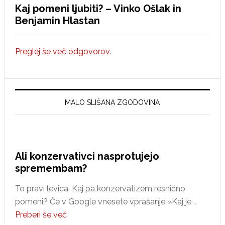
Kaj pomeni ljubiti? – Vinko Ošlak in
Benjamin Hlastan
Preglej še več odgovorov.
MALO SLIŠANA ZGODOVINA
Ali konzervativci nasprotujejo
spremembam?
To pravi levica. Kaj pa konzervatizem resnično
pomeni? Če v Google vnesete vprašanje »Kaj je …
about
Preberi še več