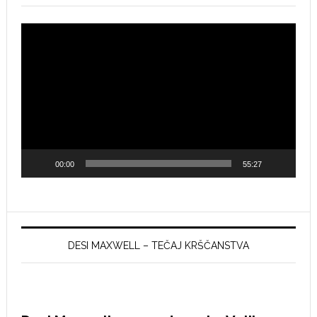
Video
Player
00:00
55:27
DESI MAXWELL – TEČAJ KRŠČANSTVA