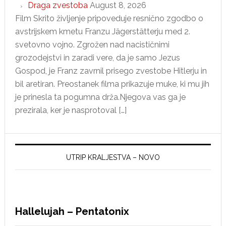
Draga zvestoba
August 8, 2026
Film Skrito življenje pripoveduje resnično zgodbo o
avstrijskem kmetu Franzu Jägerstätterju med 2.
svetovno vojno. Zgrožen nad nacističnimi
grozodejstvi in ​​zaradi vere, da je samo Jezus
Gospod, je Franz zavrnil prisego zvestobe Hitlerju in
bil aretiran. Preostanek filma prikazuje muke, ki mu jih
je prinesla ta pogumna drža.Njegova vas ga je
prezirala, ker je nasprotoval […]
UTRIP KRALJESTVA – NOVO
Hallelujah – Pentatonix