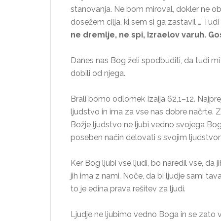
stanovanja. Ne bom miroval, dokler ne ob
dosežem cilja, ki sem si ga zastavil … Tudi
ne dremlje, ne spi, Izraelov varuh. Go
Danes nas Bog želi spodbuditi, da tudi mi
dobili od njega.
Brali bomo odlomek Izaija 62,1–12. Najprej
ljudstvo in ima za vse nas dobre načrte. 
Božje ljudstvo ne ljubi vedno svojega Bo
poseben način delovati s svojim ljudstvo
Ker Bog ljubi vse ljudi, bo naredil vse, da ji
jih ima z nami. Noče, da bi ljudje sami tavali
to je edina prava rešitev za ljudi.
Ljudje ne ljubimo vedno Boga in se zato v