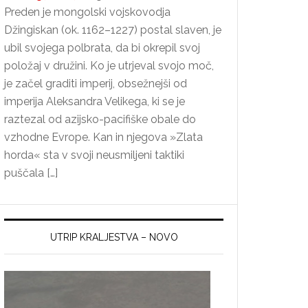
Preden je mongolski vojskovodja
Džingiskan (ok. 1162–1227) postal slaven, je
ubil svojega polbrata, da bi okrepil svoj
položaj v družini. Ko je utrjeval svojo moč,
je začel graditi imperij, obsežnejši od
imperija Aleksandra Velikega, ki se je
raztezal od azijsko-pacifiške obale do
vzhodne Evrope. Kan in njegova »Zlata
horda« sta v svoji neusmiljeni taktiki
puščala […]
UTRIP KRALJESTVA – NOVO