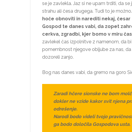
se je zavlekla. Jaz si ne upam trditi, da s
strahu ali česa drugega. Tudi to je možno
hoče obnoviti in narediti nekaj, česar 
Gospod te danes vabi, da zopet zahre
cerkva, zgradbi, kjer bomo v miru čast
zavlekel čas izpolnitve z namenom, da bi 
pomembnost njegove obljube za nas, da bi 
dozoreli zanjo.
Bog nas danes vabi, da gremo na goro Si
Zaradi hčere sionske ne bom molč
dokler ne vzide kakor svit njena p
odrešenje.
Narodi bodo videli tvojo pravičnost
ga bodo določila Gospodova usta.