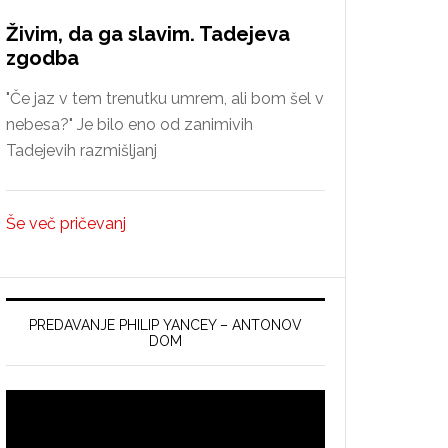
Živim, da ga slavim. Tadejeva
zgodba
"Če jaz v tem trenutku umrem, ali bom šel v
nebesa?" Je bilo eno od zanimivih
Tadejevih razmišljanj
Še več pričevanj
PREDAVANJE PHILIP YANCEY – ANTONOV
DOM
Video
Player