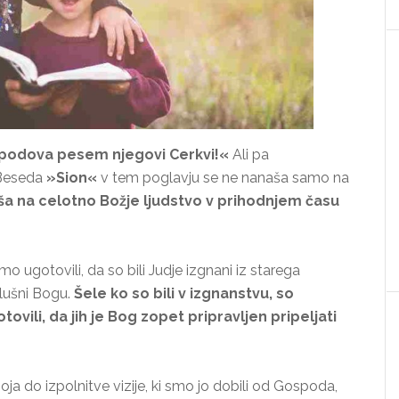
odova pesem njegovi Cerkvi!«
Ali pa
 Beseda
»Sion«
v tem poglavju se ne nanaša samo na
ša na celotno Božje ljudstvo v prihodnjem času
o ugotovili, da so bili Judje izgnani iz starega
slušni Bogu.
Šele ko so bili v izgnanstvu, so
tovili, da jih je Bog zopet pripravljen pripeljati
 do izpolnitve vizije, ki smo jo dobili od Gospoda,