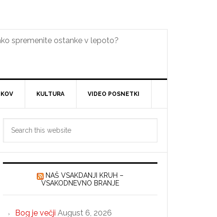
lahko spremenite ostanke v lepoto?
DKOV
KULTURA
VIDEO POSNETKI
Primary
Search
Sidebar
this
website
NAŠ VSAKDANJI KRUH –
VSAKODNEVNO BRANJE
Bog je večji
August 6, 2026