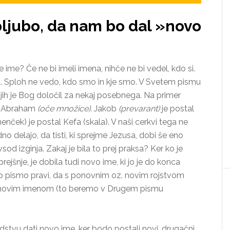
ljubo, da nam bo dal »novo
ime? Če ne bi imeli imena, nihče ne bi vedel, kdo si.
na. Sploh ne vedo, kdo smo in kje smo. V Svetem pismu
 jih je Bog določil za nekaj posebnega. Na primer
l Abraham
(oče množice)
. Jakob
(prevarant)
je postal
menček) je postal Kefa (skala). V naši cerkvi tega ne
 delajo, da tisti, ki sprejme Jezusa, dobi še eno
d izginja. Zakaj je bila to prej praksa? Ker ko je
jšnje, je dobila tudi novo ime, ki jo je do konca
eto pismo pravi, da s ponovnim oz. novim rojstvom
z novim imenom (to beremo v Drugem pismu
judstvu dati novo ime, ker bodo postali novi, drugačni