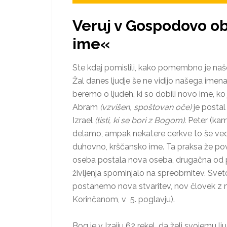
Veruj v Gospodovo ob
ime«
Ste kdaj pomislili, kako pomembno je naše 
Žal danes ljudje še ne vidijo našega ime
beremo o ljudeh, ki so dobili novo ime, ko
Abram
(vzvišen, spoštovan oče)
je posta
Izrael
(tisti, ki se bori z Bogom)
. Peter (ka
delamo, ampak nekatere cerkve to še vedno
duhovno, krščansko ime. Ta praksa že povso
oseba postala nova oseba, drugačna od pre
življenja spominjalo na spreobrnitev. Sv
postanemo nova stvaritev, nov človek 
Korinčanom, v 5. poglavju).
Bog je v Izaiju 62 rekel, da želi svojemu l