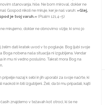
novim stanovanja, hiše. Ne bom miroval, dokler ne
 naš Gospod nikoli ne miruje, ker je naš varuh:
»Glej,
spod je tvoj varuh.«
(Psalm 121,4–5)
 ne mirujemo, dokler ne obnovimo vizije, ki smo jo
 želim dati kratek uvod v to poglavje. Bog ljubi svoje
Za Boga nobena naša situacija ni izgubljena. Vendar
ga in mu ni vedno poslušno. Takrat mora Bog na
m.
h pripelje nazaj k sebi in jih uporabi za svoje načrte, ki
 naokoli in bili izgubljeni. Želi, da bi mu pripadali, kajti
časih znajdemo v težavah kot otroci, ki še ne