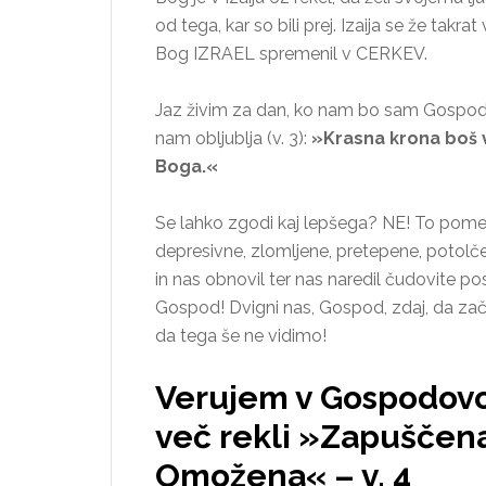
od tega, kar so bili prej. Izaija se že tak
Bog IZRAEL spremenil v CERKEV.
Jaz živim za dan, ko nam bo sam Gospod d
nam obljublja (v. 3):
»Krasna krona boš v
Boga.«
Se lahko zgodi kaj lepšega? NE! To pomen
depresivne, zlomljene, pretepene, potolčen
in nas obnovil ter nas naredil čudovite poso
Gospod! Dvigni nas, Gospod, zdaj, da začnem
da tega še ne vidimo!
Verujem v Gospodovo
več rekli »Zapuščen
Omožena« – v. 4