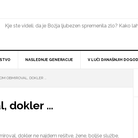
Kje ste videli, da je Božja ljubezen spremenila zlo? Kako 
NSTVO
NASLEDNJE GENERACIJE
V LUČI DANAŠNJIH DOGO
OM OBMIROVAL, DOKLER …
, dokler …
miroval, dokler ne najdem rešitve, žene, boljše službe,