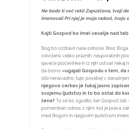
Ne bodo ti več rekli Zapuščena, tvoji d
imenovali Pri njej je moja radost, tvoj
Kajti Gospod bo imel veselje nad teb
Bog bo ozdravil naše odnose. Brez Boga
odvrženo veliko praznih, neuporabnih pl
rjaveče pločevinke in iz njih ustvari nek
da bomo
»ugajali Gospodu s tem, da
sliši nenavadno, tuje, posebej v današnj
njegovo cerkev je tukaj jasno zapisa
svojemu ljudstvu in to bo ostal do kon
žena?
To se bo zgodilo, ker Gospod želi,
pomemben odnos z njim, kot je prava zako
med Bogom in njegovim ljudstvom imen