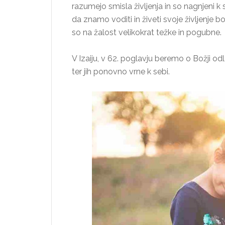
razumejo smisla življenja in so nagnjeni k
da znamo voditi in živeti svoje življenje 
so na žalost velikokrat težke in pogubne.
V Izaiju, v 62. poglavju beremo o Božji odlo
ter jih ponovno vrne k sebi.