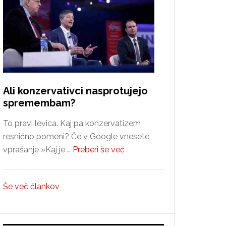
Ali konzervativci nasprotujejo
spremembam?
To pravi levica. Kaj pa konzervatizem
resnično pomeni? Če v Google vnesete
about
vprašanje »Kaj je …
Preberi še več
Ali
konzervativci
Še več člankov
nasprotujejo
spremembam?