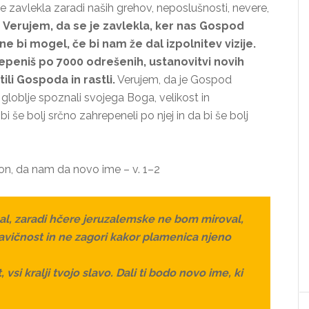
e je zavlekla zaradi naših grehov, neposlušnosti, nevere,
.
Verujem, da se je zavlekla, ker nas Gospod
ne bi mogel, če bi nam že dal izpolnitev vizije.
peniš po 7000 odrešenih, ustanovitvi novih
ili Gospoda in rastli.
Verujem, da je Gospod
globlje spoznali svojega Boga, velikost in
še bolj srčno zahrepeneli po njej in da bi še bolj
on, da nam da novo ime – v. 1–2
al,
zaradi hčere jeruzalemske ne bom miroval,
ravičnost
in ne zagori kakor plamenica njeno
,
vsi kralji tvojo slavo.
Dali ti bodo novo ime,
ki