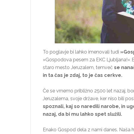
To poglavje bi lahko imenovali tudi
»Gosp
»Gospodova pesem za EKC Ljubljana!«
staro mesto Jeruzalem, temveč
se nana
in ta čas je zdaj, to je čas cerkve.
Če se vrnemo približno 2500 let nazaj, bom
Jeruzalema, svoje države, ker niso bili po
spoznali, kaj so naredili narobe, in ugo
nazaj, da bi mu lahko spet služili.
Enako Gospod dela z nami danes. Naša hoja