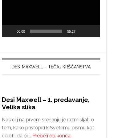
00:00
55:27
DESI MAXWELL – TEČAJ KRŠČANSTVA
Desi Maxwell – 1. predavanje,
Velika slika
Naš cilj na prvem srečanju je razmišljati o
tem, kako pristopiti k Svetemu pismu kot
about
celoti: da bi …
Preberi do konca.