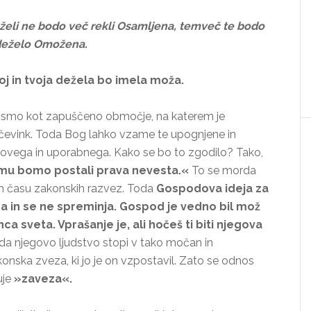
eželi ne bodo več rekli Osamljena,
temveč te bodo
o deželo Omožena.
oj in tvoja dežela bo imela moža.
 smo kot zapuščeno območje, na katerem je
očevink. Toda Bog lahko vzame te upognjene in
aj novega in uporabnega. Kako se bo to zgodilo? Tako,
 mu bomo postali prava nevesta.«
To se morda
em času zakonskih razvez. Toda
Gospodova ideja za
na in se ne spreminja. Gospod je vedno bil mož
ca sveta. Vprašanje je, ali hočeš ti biti njegova
 da njegovo ljudstvo stopi v tako močan in
nska zveza, ki jo je on vzpostavil. Zato se odnos
uje
»zaveza«.