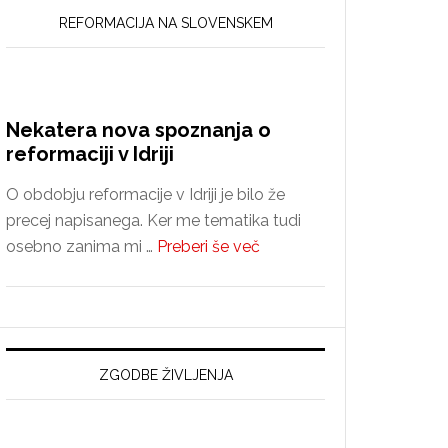
REFORMACIJA NA SLOVENSKEM
Nekatera nova spoznanja o
reformaciji v Idriji
O obdobju reformacije v Idriji je bilo že
precej napisanega. Ker me tematika tudi
about
osebno zanima mi …
Preberi še več
Nekatera
nova
spoznanja
o
reformaciji
ZGODBE ŽIVLJENJA
v
Idriji