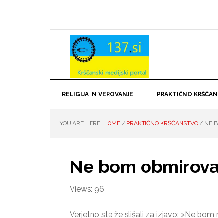
Skip
Skip
Skip
Skip
to
to
to
to
primary
main
primary
footer
navigation
content
sidebar
RELIGIJA IN VEROVANJE
PRAKTIČNO KRŠČA
YOU ARE HERE:
HOME
/
PRAKTIČNO KRŠČANSTVO
/
NE B
Ne bom obmiroval
Views: 96
Verjetno ste že slišali za izjavo: »Ne bom 