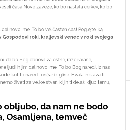
rat veseli časa Nove zaveze, ko bo nastala cerkev, ko bo
al novo ime. To bo veličasten čas! Poglejte, kaj
 Gospodovi roki, kraljevski venec v roki svojega
i, da bo Bog obnovil žalostne, razočarane,
e ljudi in jim dal novo ime. To bo Bog naredil iz nas
de, kot to naredi lončar iz gline. Hvala in slava ti,
o živeti za velike stvari, ki jih ti delaš, kljub temu,
 obljubo, da nam ne bodo
a, Osamljena, temveč