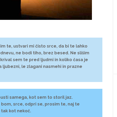
 te, ustvari mi čisto srce, da bi te lahko
 dnevu, ne bodi tiho, brez besed. Ne slišim
 skrival sem te pred ljudmi in koliko časa je
ljubezni, le zlagani nasmehi in prazne
usti samega, kot sem to storil jaz.
om, srce, odpri se, prosim te, naj te
 tak kot nekoč.