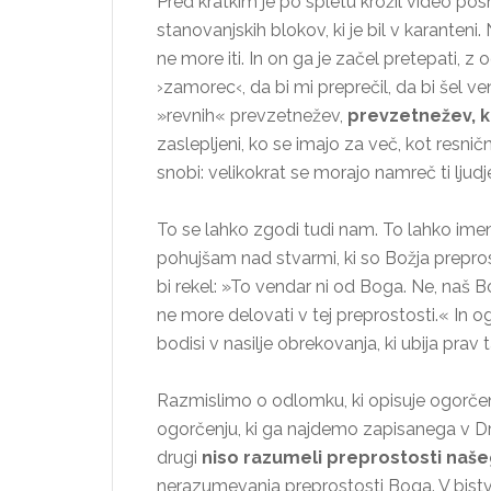
Pred kratkim je po spletu krožil video 
stanovanjskih blokov, ki je bil v karanteni. 
ne more iti. In on ga je začel pretepati, z 
›zamorec‹, da bi mi preprečil, da bi šel v
»revnih« prevzetnežev,
prevzetnežev, k
zaslepljeni, ko se imajo za več, kot resnič
snobi: velikokrat se morajo namreč ti ljudje
To se lahko zgodi tudi nam. To lahko im
pohujšam nad stvarmi, ki so Božja prepros
bi rekel: »To vendar ni od Boga. Ne, naš B
ne more delovati v tej preprostosti.« In og
bodisi v nasilje obrekovanja, ki ubija prav 
Razmislimo o odlomku, ki opisuje ogorčen
ogorčenju, ki ga najdemo zapisanega v Drug
drugi
niso razumeli preprostosti naš
nerazumevanja preprostosti Boga. V bistv