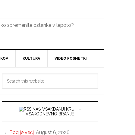
lahko spremenite ostanke v lepoto?
DKOV
KULTURA
VIDEO POSNETKI
Primary
Search
Sidebar
this
website
NAŠ VSAKDANJI KRUH –
VSAKODNEVNO BRANJE
Bog je večji
August 6, 2026