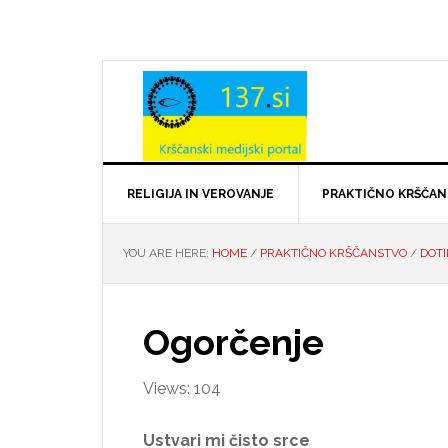
Skip
Skip
Skip
Skip
to
to
to
to
primary
main
primary
footer
navigation
content
sidebar
RELIGIJA IN VEROVANJE
PRAKTIČNO KRŠČA
YOU ARE HERE:
HOME
/
PRAKTIČNO KRŠČANSTVO
/
DOTI
Ogorčenje
Views: 104
Ustvari mi čisto srce