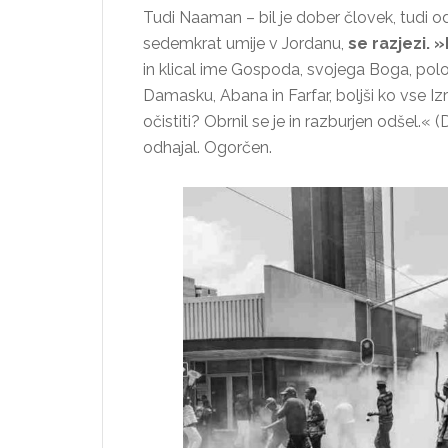
Tudi Naaman – bil je dober človek, tudi od
sedemkrat umije v Jordanu,
se razjezi. 
in klical ime Gospoda, svojega Boga, polož
Damasku, Abana in Farfar, boljši ko vse Izr
očistiti? Obrnil se je in razburjen odšel.« (D
odhajal. Ogorčen.