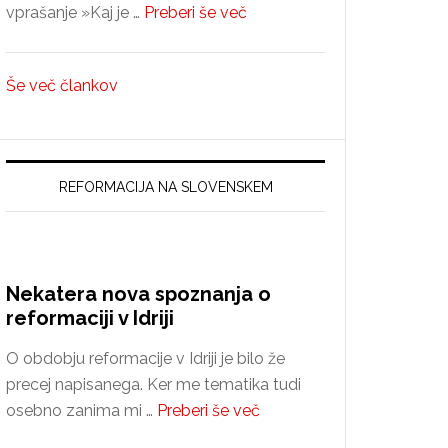
about
vprašanje »Kaj je …
Preberi še več
Ali
konzervativci
Še več člankov
nasprotujejo
spremembam?
REFORMACIJA NA SLOVENSKEM
Nekatera nova spoznanja o
reformaciji v Idriji
O obdobju reformacije v Idriji je bilo že
precej napisanega. Ker me tematika tudi
about
osebno zanima mi …
Preberi še več
Nekatera