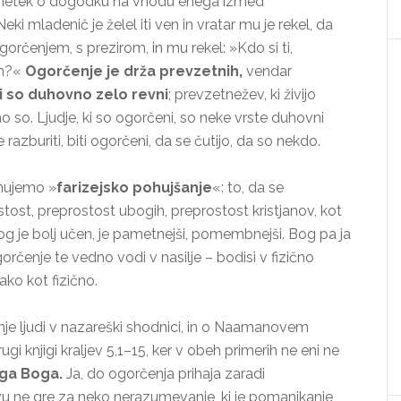
posnetek o dogodku na vhodu enega izmed
Neki mladenič je želel iti ven in vratar mu je rekel, da
ogorčenjem, s prezirom, in mu rekel: »Kdo si ti,
en?«
Ogorčenje je drža prevzetnih,
vendar
i so duhovno zelo revni
; prevzetnežev, ki živijo
no so. Ljudje, ki so ogorčeni, so neke vrste duhovni
 razburiti, biti ogorčeni, da se čutijo, da so nekdo.
enujemo »
farizejsko pohujšanje
«: to, da se
tost, preprostost ubogih, preprostost kristjanov, kot
og je bolj učen, je pametnejši, pomembnejši. Bog pa ja
orčenje te vedno vodi v nasilje – bodisi v fizično
tako kot fizično.
je ljudi v nazareški shodnici, in o Naamanovem
i knjigi kraljev 5,1–15, ker v obeh primerih ne eni ne
ega Boga.
Ja, do ogorčenja prihaja zaradi
u ne gre za neko nerazumevanje, ki je pomanjkanje