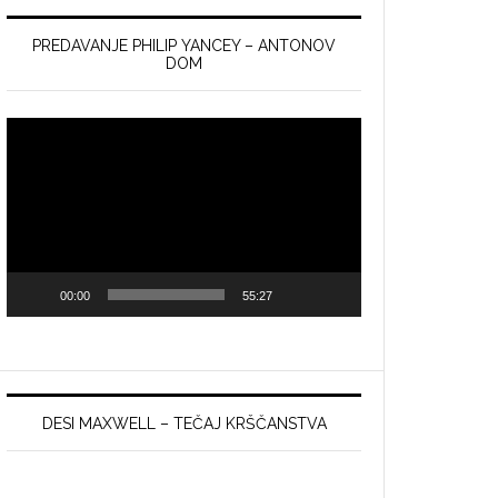
PREDAVANJE PHILIP YANCEY – ANTONOV
DOM
Video
Player
00:00
55:27
DESI MAXWELL – TEČAJ KRŠČANSTVA