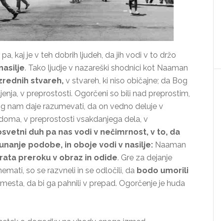
pa, kaj je v teh dobrih ljudeh, da jih vodi v to držo
nasilje
. Tako ljudje v nazareški shodnici kot Naaman
zrednih stvareh,
v stvareh, ki niso običajne; da Bog
jenja, v preprostosti. Ogorčeni so bili nad preprostim,
Bog nam daje razumevati, da on vedno deluje v
 doma, v preprostosti vsakdanjega dela, v
svetni duh pa nas vodi v nečimrnost, v to, da
anje podobe, in oboje vodi v nasilje:
Naaman
rata preroku v obraz in odide
. Gre za dejanje
nemati, so se razvneli in se odločili, da
bodo umorili
z mesta, da bi ga pahnili v prepad. Ogorčenje je huda