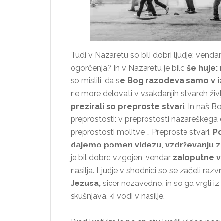
Tudi v Nazaretu so bili dobri ljudje; vendar 
ogorčenja? In v Nazaretu je bilo
še huje: 
so mislili, da s
e Bog razodeva samo v i
ne more delovati v vsakdanjih stvareh živl
prezirali so preproste stvari
. In naš 
preprostosti: v preprostosti nazareškega
preprostosti molitve … Preproste stvari.
Po
dajemo pomen videzu, vzdrževanju zun
je bil dobro vzgojen, vendar
zaloputne v
nasilja. Ljudje v shodnici so se začeli razv
Jezusa,
sicer nezavedno, in so ga vrgli i
skušnjava, ki vodi v nasilje.