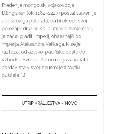
Preden je mongolski vojskovodja
Džingiskan (ok. 1162–1227) postal slaven, je
ubil svojega polbrata, da bi okrepil svoj
položaj v družini. Ko je utrjeval svojo moč,
je začel graditi imperij, obsežnejši od
imperija Aleksandra Velikega, ki se je
raztezal od azijsko-pacifiške obale do
vzhodne Evrope. Kan in njegova »Zlata
horda« sta v svoji neusmiljeni taktiki
puščala […]
UTRIP KRALJESTVA – NOVO