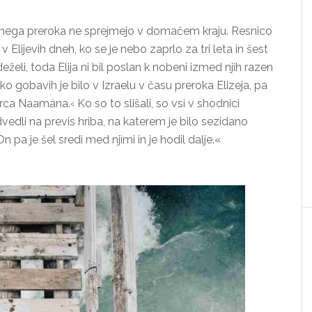
enega preroka ne sprejmejo v domačem kraju. Resnico
 Elijevih dneh, ko se je nebo zaprlo za tri leta in šest
želi, toda Elija ni bil poslan k nobeni izmed njih razen
o gobavih je bilo v Izraelu v času preroka Elizeja, pa
rca Naamána.‹ Ko so to slišali, so vsi v shodnici
odvedli na previs hriba, na katerem je bilo sezidano
 pa je šel sredi med njimi in je hodil dalje.«