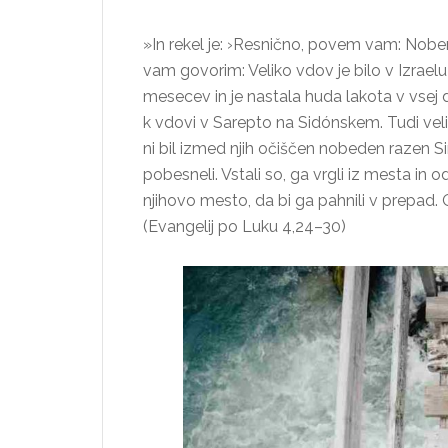
»In rekel je: ›Resnično, povem vam: Nob
vam govorim: Veliko vdov je bilo v Izraelu v
mesecev in je nastala huda lakota v vsej de
k vdovi v Sarepto na Sidónskem. Tudi velik
ni bil izmed njih očiščen nobeden razen Si
pobesneli. Vstali so, ga vrgli iz mesta in 
njihovo mesto, da bi ga pahnili v prepad. On
(Evangelij po Luku 4,24–30)