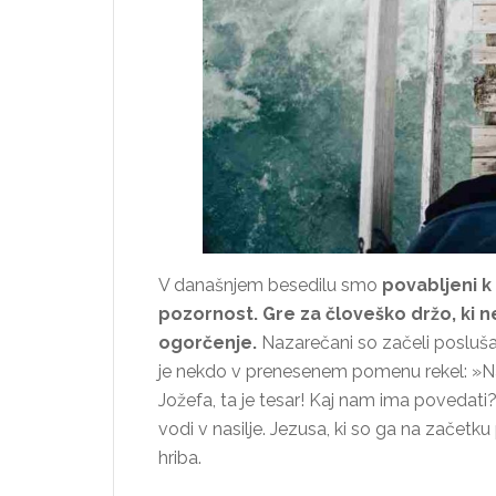
V današnjem besedilu smo
povabljeni k
pozornost. Gre za človeško držo, ki n
ogorčenje.
Nazarečani so začeli poslušati
je nekdo v prenesenem pomenu rekel: »Na ka
Jožefa, ta je tesar! Kaj nam ima povedati?«
vodi v nasilje. Jezusa, ki so ga na začetku
hriba.