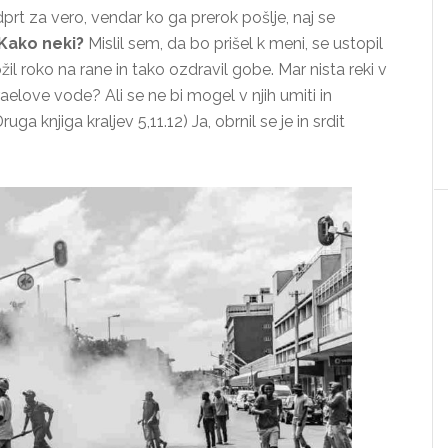
prt za vero, vendar ko ga prerok pošlje, naj se
»Kako neki?
Mislil sem, da bo prišel k meni, se ustopil
il roko na rane in tako ozdravil gobe. Mar nista reki v
aelove vode? Ali se ne bi mogel v njih umiti in
ruga knjiga kraljev 5,11.12) Ja, obrnil se je in srdit