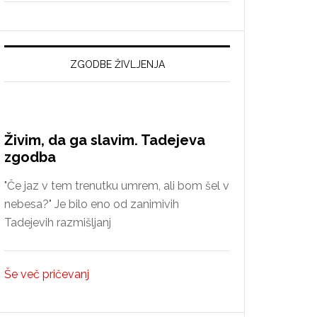
nova
spoznanja
o
reformaciji
ZGODBE ŽIVLJENJA
v
Idriji
Živim, da ga slavim. Tadejeva
zgodba
"Če jaz v tem trenutku umrem, ali bom šel v
nebesa?" Je bilo eno od zanimivih
Tadejevih razmišljanj
Še več pričevanj