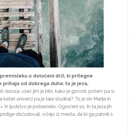
 premisleku o določeni drži, ki pritegne
e prihaja od dobrega duha: to je jeza,
 Jezusa, všeč jim je bilo, kako je govoril, potem pa si
teri univerzi pa je tale študiral? To je sin Marije in
 In ljudstvo je pobesnelo. Ogorčeni so. In ta jeza jih
 pridige občudovali, vržejo iz mesta, da bi ga pahnili s