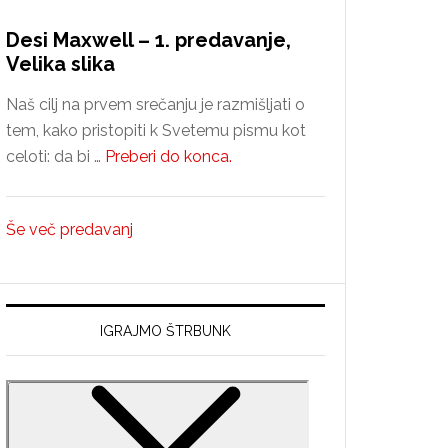
Desi Maxwell – 1. predavanje,
Velika slika
Naš cilj na prvem srečanju je razmišljati o
tem, kako pristopiti k Svetemu pismu kot
about
celoti: da bi …
Preberi do konca.
Desi
Maxwell
Še več predavanj
–
1.
predavanje,
Velika
IGRAJMO ŠTRBUNK
slika