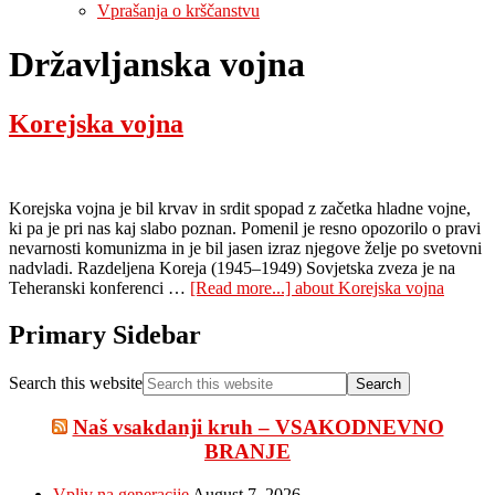
Vprašanja o krščanstvu
Državljanska vojna
Korejska vojna
Korejska vojna je bil krvav in srdit spopad z začetka hladne vojne,
ki pa je pri nas kaj slabo poznan. Pomenil je resno opozorilo o pravi
nevarnosti komunizma in je bil jasen izraz njegove želje po svetovni
nadvladi. Razdeljena Koreja (1945–1949) Sovjetska zveza je na
Teheranski konferenci …
[Read more...]
about Korejska vojna
Primary Sidebar
Search this website
Naš vsakdanji kruh – VSAKODNEVNO
BRANJE
Vpliv na generacije
August 7, 2026