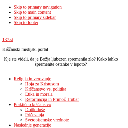
Skip to primary navigation
Skip to main content
Skip to primary sidebar
Skip to footer
137.si
Krščanski medijski portal
Kje ste videli, da je Božja ljubezen spremenila zlo? Kako lahko
spremenite ostanke v lepoto?
Religija in verovanje
Hoja za Kristusom
Krščanstvo vs. politika
Etika in morala
Reformacija in Primož Trubar
Praktično krščanstvo
Dotik duše
Pričevanja
Svetopisemske vrednote
Naslednje generacije