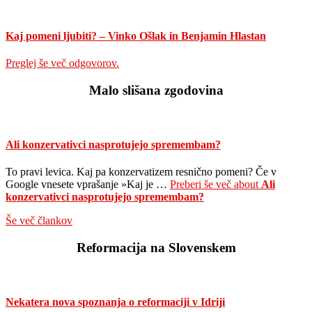
Kaj pomeni ljubiti? – Vinko Ošlak in Benjamin Hlastan
Preglej še več odgovorov.
Malo slišana zgodovina
Ali konzervativci nasprotujejo spremembam?
To pravi levica. Kaj pa konzervatizem resnično pomeni? Če v
Google vnesete vprašanje »Kaj je …
Preberi še več
about
Ali
konzervativci nasprotujejo spremembam?
Še več člankov
Reformacija na Slovenskem
Nekatera nova spoznanja o reformaciji v Idriji