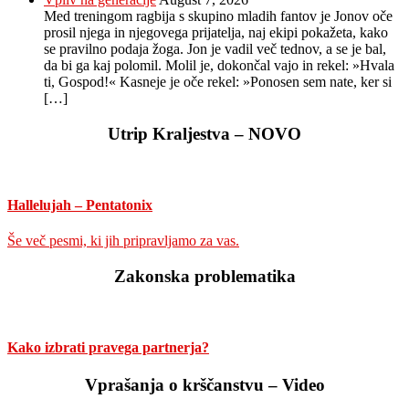
Med treningom ragbija s skupino mladih fantov je Jonov oče
prosil njega in njegovega prijatelja, naj ekipi pokažeta, kako
se pravilno podaja žoga. Jon je vadil več tednov, a se je bal,
da bi ga kaj polomil. Molil je, dokončal vajo in rekel: »Hvala
ti, Gospod!« Kasneje je oče rekel: »Ponosen sem nate, ker si
[…]
Utrip Kraljestva – NOVO
Hallelujah – Pentatonix
Še več pesmi, ki jih pripravljamo za vas.
Zakonska problematika
Kako izbrati pravega partnerja?
Vprašanja o krščanstvu – Video