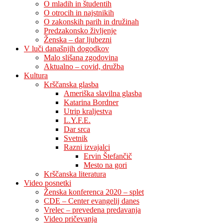
O mladih in študentih
O otrocih in najstnikih
O zakonskih parih in družinah
Predzakonsko življenje
Ženska – dar ljubezni
V luči današnjih dogodkov
Malo slišana zgodovina
Aktualno – covid, družba
Kultura
Krščanska glasba
Ameriška slavilna glasba
Katarina Bordner
Utrip kraljestva
L.Y.F.E.
Dar srca
Svetnik
Razni izvajalci
Ervin Štefančič
Mesto na gori
Krščanska literatura
Video posnetki
Ženska konferenca 2020 – splet
CDE – Center evangelij danes
Vrelec – prevedena predavanja
Video pričevanja