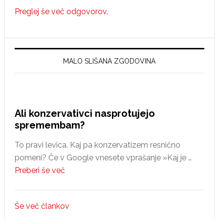
Preglej še več odgovorov.
MALO SLIŠANA ZGODOVINA
Ali konzervativci nasprotujejo
spremembam?
To pravi levica. Kaj pa konzervatizem resnično
pomeni? Če v Google vnesete vprašanje »Kaj je …
about
Preberi še več
Ali
konzervativci
Še več člankov
nasprotujejo