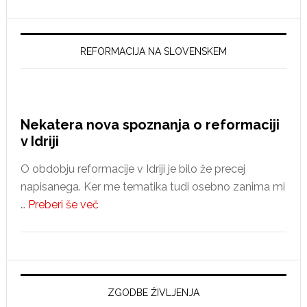
spremembam?
REFORMACIJA NA SLOVENSKEM
Nekatera nova spoznanja o reformaciji
v Idriji
O obdobju reformacije v Idriji je bilo že precej
napisanega. Ker me tematika tudi osebno zanima mi
about
…
Preberi še več
Nekatera
nova
spoznanja
o
reformaciji
ZGODBE ŽIVLJENJA