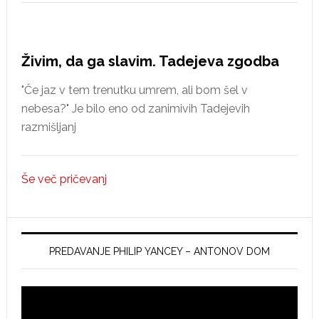
v
Idriji
Živim, da ga slavim. Tadejeva zgodba
"Če jaz v tem trenutku umrem, ali bom šel v
nebesa?" Je bilo eno od zanimivih Tadejevih
razmišljanj
Še več pričevanj
PREDAVANJE PHILIP YANCEY – ANTONOV DOM
Video
Player