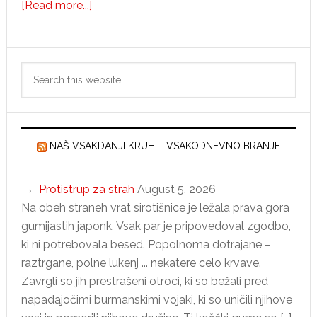
about
[Read more...]
Jezusova
dediščina
Primary
Search
Sidebar
this
website
NAŠ VSAKDANJI KRUH – VSAKODNEVNO BRANJE
Protistrup za strah
August 5, 2026
Na obeh straneh vrat sirotišnice je ležala prava gora
gumijastih japonk. Vsak par je pripovedoval zgodbo,
ki ni potrebovala besed. Popolnoma dotrajane –
raztrgane, polne lukenj ... nekatere celo krvave.
Zavrgli so jih prestrašeni otroci, ki so bežali pred
napadajočimi burmanskimi vojaki, ki so uničili njihove