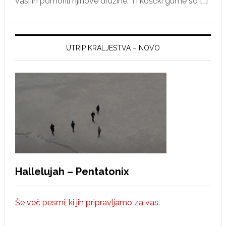
vasi in pomorili njihove družine. Ti koščki gume so […]
UTRIP KRALJESTVA – NOVO
Hallelujah – Pentatonix
Še več pesmi, ki jih pripravljamo za vas.