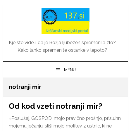
Skip
Skip
Skip
Skip
to
to
to
to
primary
main
primary
footer
navigation
content
sidebar
Kje ste videli, da je Božja ljubezen spremenila zlo?
Kako lahko spremenite ostanke v lepoto?
MENU
notranji mir
Od kod vzeti notranji mir?
»Poslušaj, GOSPOD, mojo pravično prošnjo, prisluhni
mojemu ječanju; sliši mojo molitev z ustnic, ki ne