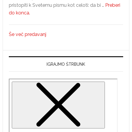
pristopiti k Svetemu pismu kot celoti: da bi …
Preberi
about
do konca.
Desi
Maxwell
Še več predavanj
–
1.
predavanje,
Velika
IGRAJMO ŠTRBUNK
slika