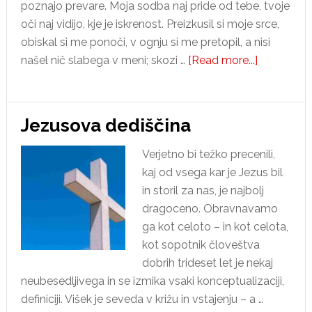
poznajo prevare. Moja sodba naj pride od tebe, tvoje
oči naj vidijo, kje je iskrenost. Preizkusil si moje srce,
obiskal si me ponoči, v ognju si me pretopil, a nisi
about
našel nič slabega v meni; skozi …
[Read more...]
Od
kod
vzeti
Jezusova dediščina
notranji
mir?
Verjetno bi težko precenili,
kaj od vsega kar je Jezus bil
in storil za nas, je najbolj
dragoceno. Obravnavamo
ga kot celoto – in kot celota,
kot sopotnik človeštva
dobrih trideset let je nekaj
neubesedljivega in se izmika vsaki konceptualizaciji,
definiciji. Višek je seveda v križu in vstajenju – a …