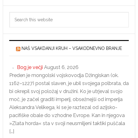
Primary
Search
Sidebar
this
website
NAŠ VSAKDANJI KRUH – VSAKODNEVNO BRANJE
Bog je večji
August 6, 2026
Preden je mongolski vojskovodja Džingiskan (ok.
1162–1227) postal slaven, je ubil svojega polbrata, da
bi okrepil svoj položaj v družini. Ko je utrjeval svojo
moč, je začel graditi imperij, obsežnejši od imperija
Aleksandra Velikega, ki se je raztezal od azijsko-
pacifiške obale do vzhodne Evrope. Kan in njegova
»Zlata horda« sta v svoji neusmiljeni taktiki puščala
[…]