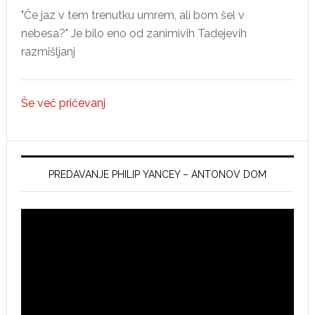
"Če jaz v tem trenutku umrem, ali bom šel v
nebesa?" Je bilo eno od zanimivih Tadejevih
razmišljanj
Še več pričevanj
PREDAVANJE PHILIP YANCEY – ANTONOV DOM
Video
Player