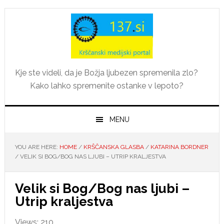
Skip
Skip
Skip
Skip
to
to
to
to
primary
main
primary
footer
navigation
content
sidebar
Kje ste videli, da je Božja ljubezen spremenila zlo?
Kako lahko spremenite ostanke v lepoto?
MENU
YOU ARE HERE:
HOME
/
KRŠČANSKA GLASBA
/
KATARINA BORDNER
/
VELIK SI BOG/BOG NAS LJUBI – UTRIP KRALJESTVA
Velik si Bog/Bog nas ljubi –
Utrip kraljestva
Views: 210