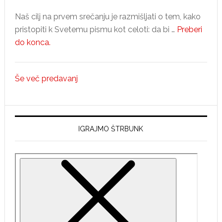
Naš cilj na prvem srečanju je razmišljati o tem, kako
pristopiti k Svetemu pismu kot celoti: da bi …
Preberi
about
do konca.
Desi
Maxwell
Še več predavanj
–
1.
predavanje,
Velika
IGRAJMO ŠTRBUNK
slika