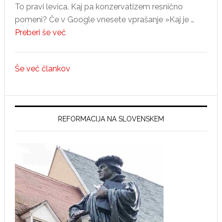
To pravi levica. Kaj pa konzervatizem resnično
pomeni? Če v Google vnesete vprašanje »Kaj je …
about
Preberi še več
Ali
konzervativci
Še več člankov
nasprotujejo
spremembam?
REFORMACIJA NA SLOVENSKEM