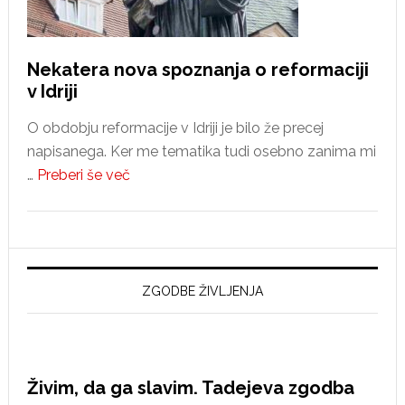
Nekatera nova spoznanja o reformaciji
v Idriji
O obdobju reformacije v Idriji je bilo že precej
napisanega. Ker me tematika tudi osebno zanima mi
about
…
Preberi še več
Nekatera
nova
spoznanja
o
reformaciji
ZGODBE ŽIVLJENJA
v
Idriji
Živim, da ga slavim. Tadejeva zgodba