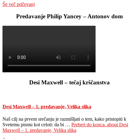
Še več pričevanj
Predavanje Philip Yancey – Antonov dom
Desi Maxwell – tečaj krščanstva
Desi Maxwell – 1. predavanje, Velika slika
Naš cilj na prvem srečanju je razmišljati o tem, kako pristopiti k
Svetemu pismu kot celoti: da bi …
Preberi do konca.
about Desi
Maxwell – 1. predavanje, Velika slika