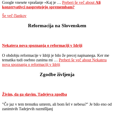
Google vnesete vprašanje »Kaj je …
Preberi še več
about
Ali
konzervativci nasprotujejo spremembam?
Še več člankov
Reformacija na Slovenskem
Nekatera nova spoznanja o reformaciji v Idriji
O obdobju reformacije v Idriji je bilo že precej napisanega. Ker me
tematika tudi osebno zanima mi …
Preberi še več
about Nekatera
nova spoznanja o reformaciji v Idriji
Zgodbe življenja
Živim, da ga slavim. Tadejeva zgodba
"Če jaz v tem trenutku umrem, ali bom šel v nebesa?" Je bilo eno od
zanimivih Tadejevih razmišljanj