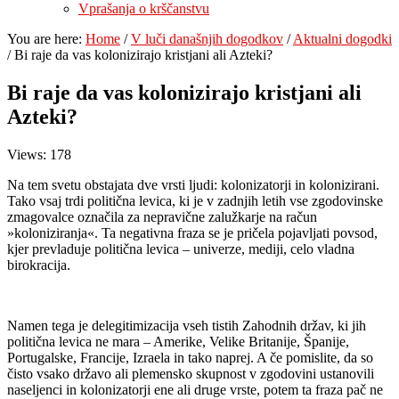
Vprašanja o krščanstvu
You are here:
Home
/
V luči današnjih dogodkov
/
Aktualni dogodki
/
Bi raje da vas kolonizirajo kristjani ali Azteki?
Bi raje da vas kolonizirajo kristjani ali
Azteki?
Views: 178
Na tem svetu obstajata dve vrsti ljudi: kolonizatorji in kolonizirani.
Tako vsaj trdi politična levica, ki je v zadnjih letih vse zgodovinske
zmagovalce označila za nepravične zalužkarje na račun
»koloniziranja«. Ta negativna fraza se je pričela pojavljati povsod,
kjer prevladuje politična levica – univerze, mediji, celo vladna
birokracija.
Namen tega je delegitimizacija vseh tistih Zahodnih držav, ki jih
politična levica ne mara – Amerike, Velike Britanije, Španije,
Portugalske, Francije, Izraela in tako naprej. A če pomislite, da so
čisto vsako državo ali plemensko skupnost v zgodovini ustanovili
naseljenci in kolonizatorji ene ali druge vrste, potem ta fraza pač ne