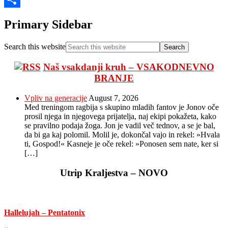
Share
Primary Sidebar
Search this website
Naš vsakdanji kruh – VSAKODNEVNO
BRANJE
Vpliv na generacije
August 7, 2026
Med treningom ragbija s skupino mladih fantov je Jonov oče
prosil njega in njegovega prijatelja, naj ekipi pokažeta, kako
se pravilno podaja žoga. Jon je vadil več tednov, a se je bal,
da bi ga kaj polomil. Molil je, dokončal vajo in rekel: »Hvala
ti, Gospod!« Kasneje je oče rekel: »Ponosen sem nate, ker si
[…]
Utrip Kraljestva – NOVO
Hallelujah – Pentatonix