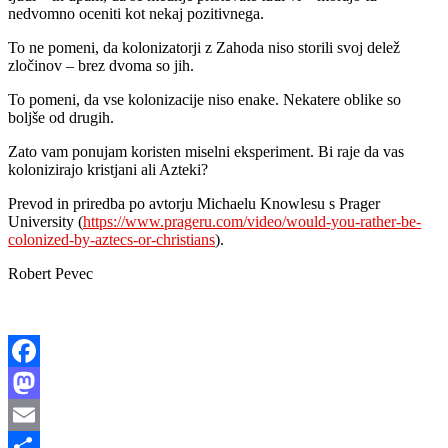
nedvomno oceniti kot nekaj pozitivnega.
To ne pomeni, da kolonizatorji z Zahoda niso storili svoj delež
zločinov – brez dvoma so jih.
To pomeni, da vse kolonizacije niso enake. Nekatere oblike so
boljše od drugih.
Zato vam ponujam koristen miselni eksperiment. Bi raje da vas
kolonizirajo kristjani ali Azteki?
Prevod in priredba po avtorju Michaelu Knowlesu s Prager
University (
https://www.prageru.com/video/would-you-rather-be-
colonized-by-aztecs-or-christians
).
Robert Pevec
Facebook
Mastodon
Email