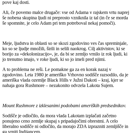
pove kaj dosti.
Ali, če povemo malce drugače: vse od Adama v rajskem vrtu naprej
še nobena skupina ljudi ni preprosto vzniknila iz tal (in če se morda
še spomnite, je celo Adam pri tem potreboval nekaj pomoči).
Meje, ljudstva in oblasti so se skozi zgodovino ves čas spreminjale,
ko so se ljudje množili, širili in selili naokrog. Cilj aktivistov, ki se
borijo za »dekolonizacijo«, je, da bi se zemljo vrnilo iz rok ljudi, ki
jo trenutno imajo, v roke ljudi, ki so jo imeli pred njimi.
A to problema ne reši. Le pomakne ga za en korak nazaj v
zgodovino. Leta 1980 je ameriško Vrhovno sodišče razsodilo, da je
ameriška vlada ozemlje Black Hills v Južni Dakoti – kraj, kjer se
nahaja gora Rushmore – nezakonito odvzela Lakota Sujem.
Mount Rushmore z izklesanimi podobami ameriških predsednikov.
Sodišče je odločilo, da mora vlada Lakotam izplačati začetno
ponujeno ceno zemlje skupaj s pripadajočimi obrestmi. A celo
liberalno sodišče ni odločilo, da morajo ZDA izprazniti zemljišče in
ga vrniti Indijancem.