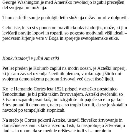
George Washington je med Ameriško revolucijo izgubil precejšen
del svojega premoženja.
Thomas Jefferson je po dolgih letih služenja državi umrl v dolgovih.
Celo tiste, ki so si s ponosom pravili »konkvistadorji«, može, ki jim
levičarji pravijo lopovi in roparji, so pogosto motivirali višji ideali –
predvsem širjenje vere v Boga in sprejetje svetopisemske etike.
Konkvistadorji v južni Ameriki
Pet let preden je Kolumb zaplul na modri ocean, je Azteški imperij,
ki je sam zavzel ozemlja številnih plemen, v roku zgolj štirih dni
svojemu demonskemu patronu žrtvoval več deset tisoč ljudi.
Ko je Hernando Cortes leta 1521 prispel v azteško prestolnico
Tenochtitlan, je bil priča takim žrtvovanjem. Azteški svečeniki so
žrtvam razparali prsni koš, jim iztrgali še utripajoče srce in ga kot
žrtev ponudili demonom, nato pa so truplo brcnili, da se je skotalilo
navzdol po tempeljskih stopnicah.
Na srečo je Cortes pokoril Azteke, ustavil človeško žrtvovanje in
domačine seznanil s krščanstvom. Tisti, ki nasprotujejo žrtvovanju
ljudi – in upam, da se mednje prištevate tudi vi – morajo tu