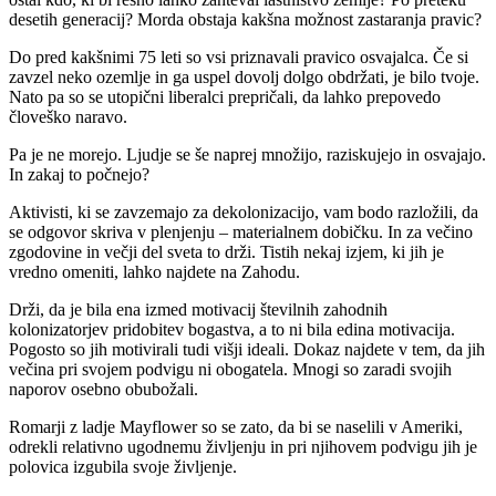
desetih generacij? Morda obstaja kakšna možnost zastaranja pravic?
Do pred kakšnimi 75 leti so vsi priznavali pravico osvajalca. Če si
zavzel neko ozemlje in ga uspel dovolj dolgo obdržati, je bilo tvoje.
Nato pa so se utopični liberalci prepričali, da lahko prepovedo
človeško naravo.
Pa je ne morejo. Ljudje se še naprej množijo, raziskujejo in osvajajo.
In zakaj to počnejo?
Aktivisti, ki se zavzemajo za dekolonizacijo, vam bodo razložili, da
se odgovor skriva v plenjenju – materialnem dobičku. In za večino
zgodovine in večji del sveta to drži. Tistih nekaj izjem, ki jih je
vredno omeniti, lahko najdete na Zahodu.
Drži, da je bila ena izmed motivacij številnih zahodnih
kolonizatorjev pridobitev bogastva, a to ni bila edina motivacija.
Pogosto so jih motivirali tudi višji ideali. Dokaz najdete v tem, da jih
večina pri svojem podvigu ni obogatela. Mnogi so zaradi svojih
naporov osebno obubožali.
Romarji z ladje Mayflower so se zato, da bi se naselili v Ameriki,
odrekli relativno ugodnemu življenju in pri njihovem podvigu jih je
polovica izgubila svoje življenje.