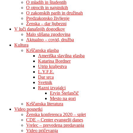
O mladih in študentih
O otrocih in najstnikih
O zakonskih parih in družinah
Predzakonsko življenje
Ženska – dar ljubezni
V luči današnjih dogodkov
Malo slišana zgodovina
Aktualno – covid, družba
Kultura
Krščanska glasba
Ameriška slavilna glasba
Katarina Bordner
Utrip kraljestva
L.Y.F.E.
Dar srca
Svetnik
Razni izvajalci
Ervin Štefančič
Mesto na gori
Krščanska literatura
Video posnetki
Ženska konferenca 2020 – splet
CDE – Center evangelij danes
Vrelec – prevedena predavanja
Video pričevanja