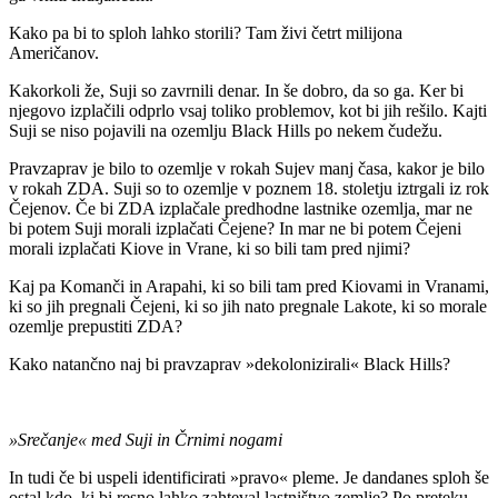
Kako pa bi to sploh lahko storili? Tam živi četrt milijona
Američanov.
Kakorkoli že, Suji so zavrnili denar. In še dobro, da so ga. Ker bi
njegovo izplačili odprlo vsaj toliko problemov, kot bi jih rešilo. Kajti
Suji se niso pojavili na ozemlju Black Hills po nekem čudežu.
Pravzaprav je bilo to ozemlje v rokah Sujev manj časa, kakor je bilo
v rokah ZDA. Suji so to ozemlje v poznem 18. stoletju iztrgali iz rok
Čejenov. Če bi ZDA izplačale predhodne lastnike ozemlja, mar ne
bi potem Suji morali izplačati Čejene? In mar ne bi potem Čejeni
morali izplačati Kiove in Vrane, ki so bili tam pred njimi?
Kaj pa Komanči in Arapahi, ki so bili tam pred Kiovami in Vranami,
ki so jih pregnali Čejeni, ki so jih nato pregnale Lakote, ki so morale
ozemlje prepustiti ZDA?
Kako natančno naj bi pravzaprav »dekolonizirali« Black Hills?
»Srečanje
« med Suji in Črnimi nogami
In tudi če bi uspeli identificirati »pravo« pleme. Je dandanes sploh še
ostal kdo, ki bi resno lahko zahteval lastništvo zemlje? Po preteku