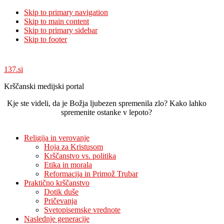
Skip to primary navigation
Skip to main content
Skip to primary sidebar
Skip to footer
137.si
Krščanski medijski portal
Kje ste videli, da je Božja ljubezen spremenila zlo? Kako lahko
spremenite ostanke v lepoto?
Religija in verovanje
Hoja za Kristusom
Krščanstvo vs. politika
Etika in morala
Reformacija in Primož Trubar
Praktično krščanstvo
Dotik duše
Pričevanja
Svetopisemske vrednote
Naslednje generacije