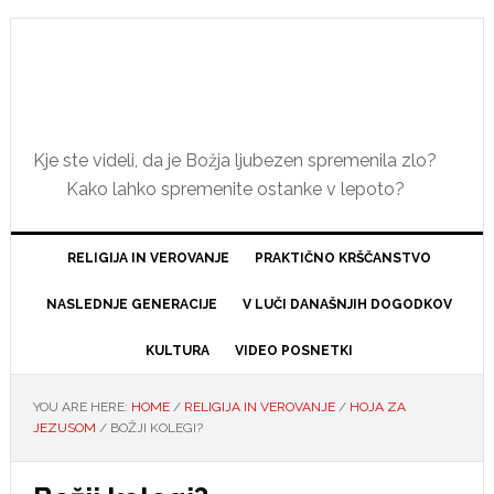
Skip
Skip
Skip
Skip
to
to
to
to
primary
main
primary
footer
navigation
content
sidebar
Kje ste videli, da je Božja ljubezen spremenila zlo?
Kako lahko spremenite ostanke v lepoto?
RELIGIJA IN VEROVANJE
PRAKTIČNO KRŠČANSTVO
NASLEDNJE GENERACIJE
V LUČI DANAŠNJIH DOGODKOV
KULTURA
VIDEO POSNETKI
YOU ARE HERE:
HOME
/
RELIGIJA IN VEROVANJE
/
HOJA ZA
JEZUSOM
/
BOŽJI KOLEGI?