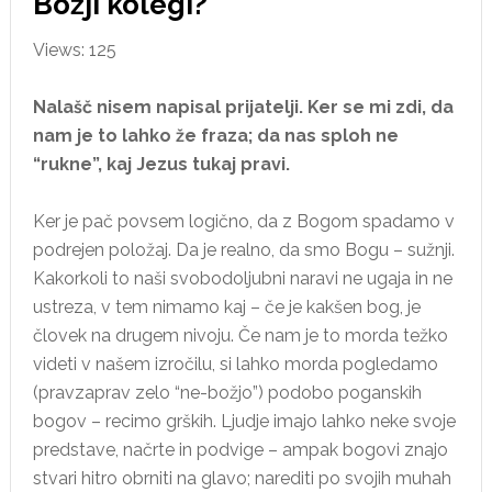
Božji kolegi?
Views: 125
Nalašč nisem napisal prijatelji. Ker se mi zdi, da
nam je to lahko že fraza; da nas sploh ne
“rukne”, kaj Jezus tukaj pravi.
Ker je pač povsem logično, da z Bogom spadamo v
podrejen položaj. Da je realno, da smo Bogu – sužnji.
Kakorkoli to naši svobodoljubni naravi ne ugaja in ne
ustreza, v tem nimamo kaj – če je kakšen bog, je
človek na drugem nivoju. Če nam je to morda težko
videti v našem izročilu, si lahko morda pogledamo
(pravzaprav zelo “ne-božjo”) podobo poganskih
bogov – recimo grških. Ljudje imajo lahko neke svoje
predstave, načrte in podvige – ampak bogovi znajo
stvari hitro obrniti na glavo; narediti po svojih muhah