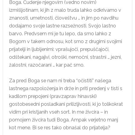
Boga. Čudenje njegovim (vedno novim)
izmišljotinam, ki jih z malo truda lahko odkrivamo v
znanosti, umetnosti, človeštvu … in jim po navdihu
dodajamo svoje lastne razsežnosti. Svojo lastno
barvo. Predvsem mi je tu lepo, da smo lahko z
Bogom v takem odnosu, kot smo z drugimi svojimi
prijatelji in ljubljenimi: vprašujoči, prepuščajoči,
odštekani, nagajivi, otroški, nemočni, strastni … jezni,
žalostni, razočarani … kar pač smo.
Za pred Boga se nam ni treba “očistiti” našega
lastnega razpoloženja in drže in priti predenj v tisti s
kadilom prepojeni (pravzaprav hinavski)
gostobesedni posladkani prilizljivosti, ki jo tolikokrat
vidim pri kristjanih vseh sort. In me živcira – in
pomojem živcira tudi Boga. Ampak verjetno manj
kot mene. Bi se res tako obnašal do prijatelja?