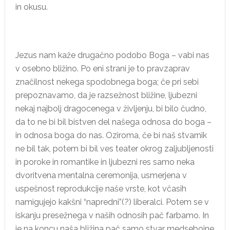
in okusu.
Jezus nam kaže drugačno podobo Boga – vabi nas
v osebno bližino. Po eni strani je to pravzaprav
značilnost nekega spodobnega boga; če pri sebi
prepoznavamo, da je razsežnost bližine, ljubezni
nekaj najbolj dragocenega v življenju, bi bilo čudno,
da to ne bi bil bistven del našega odnosa do boga –
in odnosa boga do nas. Oziroma, če bi naš stvarnik
ne bil tak, potem bi bil ves teater okrog zaljubljenosti
in poroke in romantike in ljubezni res samo neka
dvoritvena mentalna ceremonija, usmerjena v
uspešnost reprodukcije naše vrste, kot včasih
namigujejo kakšni “napredni”(?) liberalci. Potem se v
iskanju presežnega v naših odnosih pač farbamo. In
je na koncu naša bližina pač samo stvar medsebojne