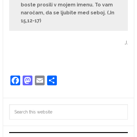
boste prosili v mojem imenu. To vam
naročam, da se ljubite med seboj. (Jn
15,12-17)
J.
Facebook
Mastodon
Email
Share
Primary
Search
Sidebar
this
website