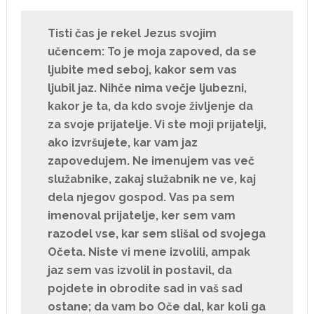
Tisti čas je rekel Jezus svojim
učencem: To je moja zapoved, da se
ljubite med seboj, kakor sem vas
ljubil jaz. Nihče nima večje ljubezni,
kakor je ta, da kdo svoje življenje da
za svoje prijatelje. Vi ste moji prijatelji,
ako izvršujete, kar vam jaz
zapovedujem. Ne imenujem vas več
služabnike, zakaj služabnik ne ve, kaj
dela njegov gospod. Vas pa sem
imenoval prijatelje, ker sem vam
razodel vse, kar sem slišal od svojega
Očeta. Niste vi mene izvolili, ampak
jaz sem vas izvolil in postavil, da
pojdete in obrodite sad in vaš sad
ostane; da vam bo Oče dal, kar koli ga