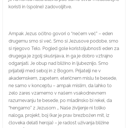
koristi in (spolne) zadovoljitve.
Ampak Jezus očitno govori o “nečem več” – eden
drugemu smo si več. Smo si Jezusove podobe, smo
si njegovo Telo. Pogled gole koristoljubnosti eden za
drugega je zgolj skušnjava, in ga je dobro vztrajno
odganjati. Je obup nad bližino in ljubeznijo. Smo
prijatelji med seboj in z Bogom. Prijatelji ne v
akademskem, zapetem, eteričnem mislu te besede,
ne samo v konceptu – ampak mislim, da lahko to
zelo zares vzamemo v našem vsakodnevnem
razumevanju te besede, po mladinsko bi rekel, da
“hengamo” z Jezusom … Naše življenje ni toliko
naloga, projekt, boj (kar je prav brezbožen mit, iz
človeka delati heroja) – je radost uživanja bližine