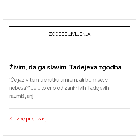
Nekatera
nova
spoznanja
o
reformaciji
ZGODBE ŽIVLJENJA
v
Idriji
Živim, da ga slavim. Tadejeva zgodba
"Če jaz v tem trenutku umrem, ali bom šel v
nebesa?" Je bilo eno od zanimivih Tadejevih
razmišljanj
Še več pričevanj