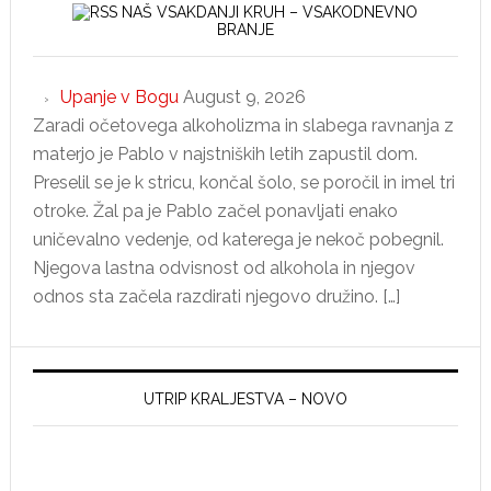
NAŠ VSAKDANJI KRUH – VSAKODNEVNO
BRANJE
Upanje v Bogu
August 9, 2026
Zaradi očetovega alkoholizma in slabega ravnanja z
materjo je Pablo v najstniških letih zapustil dom.
Preselil se je k stricu, končal šolo, se poročil in imel tri
otroke. Žal pa je Pablo začel ponavljati enako
uničevalno vedenje, od katerega je nekoč pobegnil.
Njegova lastna odvisnost od alkohola in njegov
odnos sta začela razdirati njegovo družino. […]
UTRIP KRALJESTVA – NOVO