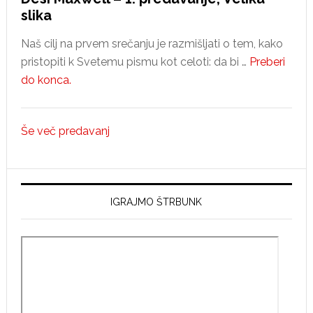
slika
Naš cilj na prvem srečanju je razmišljati o tem, kako
pristopiti k Svetemu pismu kot celoti: da bi …
Preberi
about
do konca.
Desi
Maxwell
Še več predavanj
–
1.
predavanje,
Velika
IGRAJMO ŠTRBUNK
slika