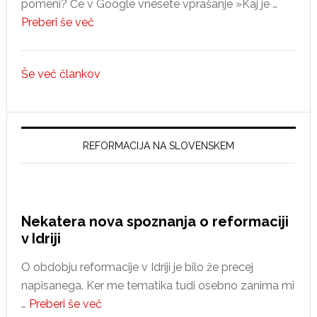
pomeni? Če v Google vnesete vprašanje »Kaj je …
about
Preberi še več
Ali
konzervativci
Še več člankov
nasprotujejo
spremembam?
REFORMACIJA NA SLOVENSKEM
Nekatera nova spoznanja o reformaciji
v Idriji
O obdobju reformacije v Idriji je bilo že precej
napisanega. Ker me tematika tudi osebno zanima mi
about
…
Preberi še več