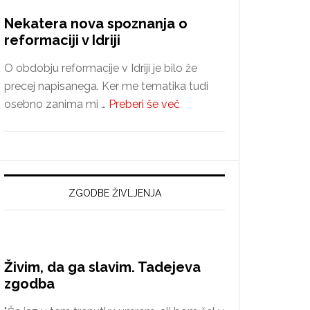
Nekatera nova spoznanja o
reformaciji v Idriji
O obdobju reformacije v Idriji je bilo že
precej napisanega. Ker me tematika tudi
about
osebno zanima mi …
Preberi še več
Nekatera
nova
spoznanja
o
reformaciji
ZGODBE ŽIVLJENJA
v
Idriji
Živim, da ga slavim. Tadejeva
zgodba