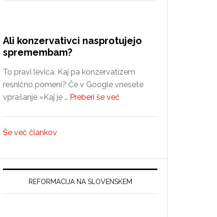
Ali konzervativci nasprotujejo
spremembam?
To pravi levica. Kaj pa konzervatizem
resnično pomeni? Če v Google vnesete
about
vprašanje »Kaj je …
Preberi še več
Ali
konzervativci
Še več člankov
nasprotujejo
spremembam?
REFORMACIJA NA SLOVENSKEM