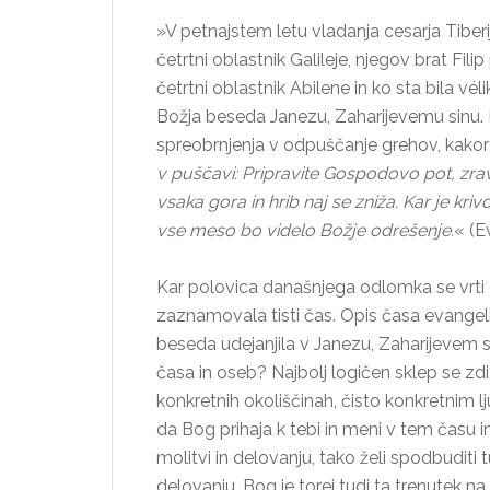
»V petnajstem letu vladanja cesarja Tiberija
četrtni oblastnik Galileje, njegov brat Filip
četrtni oblastnik Abilene in ko sta bila vé
Božja beseda Janezu, Zaharijevemu sinu. P
spreobrnjenja v odpuščanje grehov, kakor j
v puščavi: Pripravite Gospodovo pot, zrav
vsaka gora in hrib naj se zniža. Kar je kri
vse meso bo videlo Božje odrešenje.
« (E
Kar polovica današnjega odlomka se vrti o
zaznamovala tisti čas. Opis časa evangelist
beseda udejanjila v Janezu, Zaharijevem s
časa in oseb? Najbolj logičen sklep se zd
konkretnih okoliščinah, čisto konkretnim
da Bog prihaja k tebi in meni v tem času in
molitvi in delovanju, tako želi spodbuditi 
delovanju. Bog je torej tudi ta trenutek na d