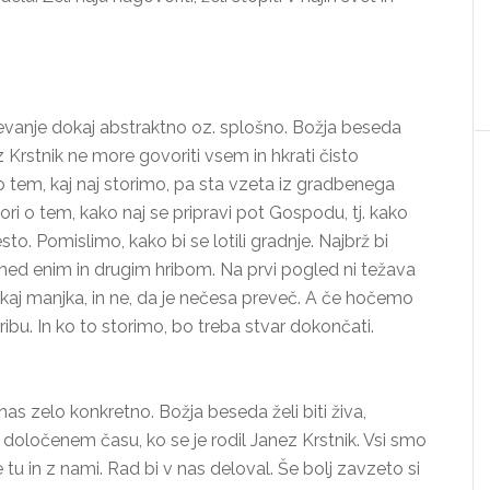
jevanje dokaj abstraktno oz. splošno. Božja beseda
Krstnik ne more govoriti vsem in hkrati čisto
o tem, kaj naj storimo, pa sta vzeta iz gradbenega
ori o tem, kako naj se pripravi pot Gospodu, tj. kako
o. Pomislimo, kako bi se lotili gradnje. Najbrž bi
 med enim in drugim hribom. Na prvi pogled ni težava
ekaj manjka, in ne, da je nečesa preveč. A če hočemo
ibu. In ko to storimo, bo treba stvar dokončati.
nas zelo konkretno. Božja beseda želi biti živa,
 določenem času, ko se je rodil Janez Krstnik. Vsi smo
 tu in z nami. Rad bi v nas deloval. Še bolj zavzeto si