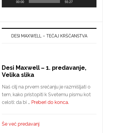
00:00
55:27
DESI MAXWELL – TEČAJ KRŠČANSTVA
Desi Maxwell – 1. predavanje,
Velika slika
Naš cilj na prvem srečanju je razmišljati o
tem, kako pristopiti k Svetemu pismu kot
about
celoti: da bi …
Preberi do konca.
Desi
Maxwell
Še več predavanj
–
1.