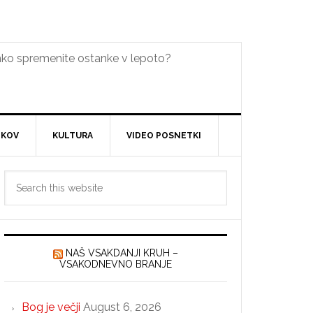
lahko spremenite ostanke v lepoto?
DKOV
KULTURA
VIDEO POSNETKI
Primary
Search
Sidebar
this
website
NAŠ VSAKDANJI KRUH –
VSAKODNEVNO BRANJE
Bog je večji
August 6, 2026