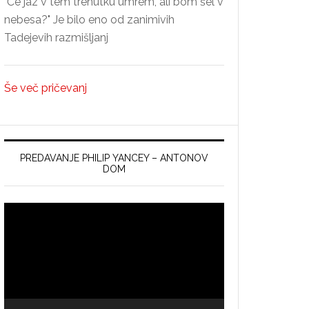
"Če jaz v tem trenutku umrem, ali bom šel v
nebesa?" Je bilo eno od zanimivih
Tadejevih razmišljanj
Še več pričevanj
PREDAVANJE PHILIP YANCEY – ANTONOV
DOM
Video
Player