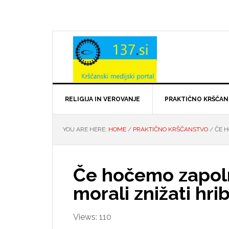
Skip
Skip
Skip
Skip
to
to
to
to
primary
main
primary
footer
navigation
content
sidebar
RELIGIJA IN VEROVANJE
PRAKTIČNO KRŠČA
YOU ARE HERE:
HOME
/
PRAKTIČNO KRŠČANSTVO
/
ČE H
Če hočemo zapoln
morali znižati hri
Views: 110