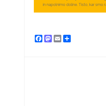
in napolnimo doline. Tisto, kar smo 
Facebook
Mastodon
Email
Share