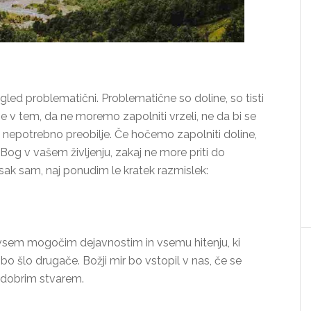
ogled problematični. Problematične so doline, so tisti
je v tem, da ne moremo zapolniti vrzeli, ne da bi se
r je nepotrebno preobilje. Če hočemo zapolniti doline,
 Bog v vašem življenju, zakaj ne more priti do
vsak sam, naj ponudim le kratek razmislek:
 vsem mogočim dejavnostim in vsemu hitenju, ki
bo šlo drugače. Božji mir bo vstopil v nas, če se
dobrim stvarem.