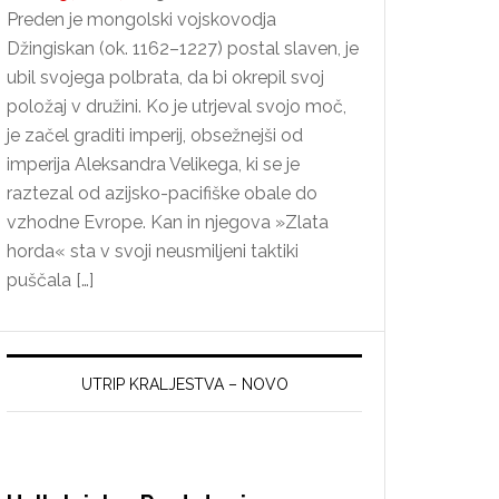
Preden je mongolski vojskovodja
Džingiskan (ok. 1162–1227) postal slaven, je
ubil svojega polbrata, da bi okrepil svoj
položaj v družini. Ko je utrjeval svojo moč,
je začel graditi imperij, obsežnejši od
imperija Aleksandra Velikega, ki se je
raztezal od azijsko-pacifiške obale do
vzhodne Evrope. Kan in njegova »Zlata
horda« sta v svoji neusmiljeni taktiki
puščala […]
UTRIP KRALJESTVA – NOVO