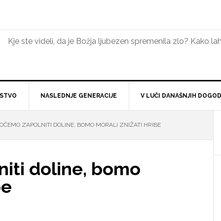
Kje ste videli, da je Božja ljubezen spremenila zlo? Kako 
NSTVO
NASLEDNJE GENERACIJE
V LUČI DANAŠNJIH DOGO
OČEMO ZAPOLNITI DOLINE, BOMO MORALI ZNIŽATI HRIBE
iti doline, bomo
be