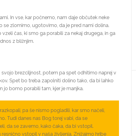
sami. In vse, kar počnemo, nam daje občutek neke
o se zlomimo, ugotovimo, da je pred nami dolina.
 vzeli čas, ki smo ga porabili za nekaj drugega, in ga
nos z bližnjim.
 svojo brezciljnost, potem pa spet odhitimo naprej v
tkov. Spet bo treba zapolniti dolino tako, da bi lahko
 in jo bomo porabili tam, kjer je manjka.
razkopali, pa še nismo pogladili, kar smo načeli,
o. Tudi danes nas Bog torej vabi, da se
li, da se zavemo, kako čaka, da bi vstopil.
 resnično vstopil v naša življenja. Znižajmo hribe