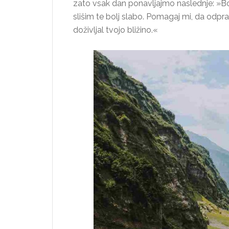
zato vsak dan ponavljajmo naslednje: »Bog, 
slišim te bolj slabo. Pomagaj mi, da odpravi
doživljal tvojo bližino.«