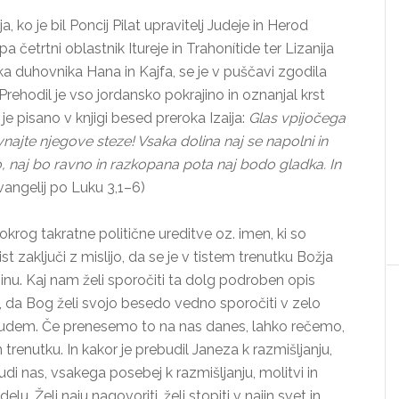
, ko je bil Poncij Pilat upravitelj Judeje in Herod
 pa četrtni oblastnik Itureje in Trahonítide ter Lizanija
lika duhovnika Hana in Kajfa, se je v puščavi zgodila
rehodil je vso jordansko pokrajino in oznanjal krst
e pisano v knjigi besed preroka Izaija:
Glas vpijočega
najte njegove steze! Vsaka dolina naj se napolni in
vo, naj bo ravno in razkopana pota naj bodo gladka. In
vangelij po Luku 3,1–6)
krog takratne politične ureditve oz. imen, ki so
 zaključi z mislijo, da se je v tistem trenutku Božja
inu. Kaj nam želi sporočiti ta dolg podroben opis
i, da Bog želi svojo besedo vedno sporočiti v zelo
 ljudem. Če prenesemo to na nas danes, lahko rečemo,
 trenutku. In kakor je prebudil Janeza k razmišljanju,
tudi nas, vsakega posebej k razmišljanju, molitvi in
elu. Želi naju nagovoriti, želi stopiti v najin svet in