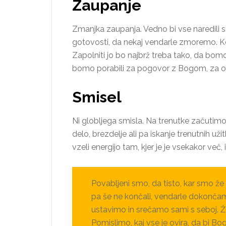
Zaupanje
Zmanjka zaupanja. Vedno bi vse naredili 
gotovosti, da nekaj vendarle zmoremo. K
Zapolniti jo bo najbrž treba tako, da bomo
bomo porabili za pogovor z Bogom, za od
Smisel
Ni globljega smisla. Na trenutke začutimo
delo, brezdelje ali pa iskanje trenutnih uži
vzeli energijo tam, kjer je je vsekakor več,
Povabljeni smo, da tisto, kar smo že 
pa še ne končali, vendarle dokončam
ustavimo in srečamo sami s seboj. Že
Pomislimo, kaj vse je ovira, da bi Bog