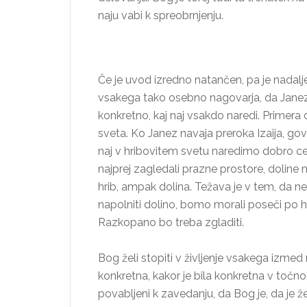
naju vabi k spreobrnjenju.
Če je uvod izredno natančen, pa je nadal
vsakega tako osebno nagovarja, da Janez 
konkretno, kaj naj vsakdo naredi. Primera 
sveta. Ko Janez navaja preroka Izaija, gov
naj v hribovitem svetu naredimo dobro cest
najprej zagledali prazne prostore, doline
hrib, ampak dolina. Težava je v tem, da n
napolniti dolino, bomo morali poseči po hr
Razkopano bo treba zgladiti.
Bog želi stopiti v življenje vsakega izmed 
konkretna, kakor je bila konkretna v točno
povabljeni k zavedanju, da Bog je, da je že