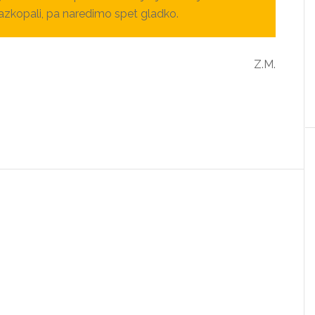
razkopali, pa naredimo spet gladko.
Z.M.