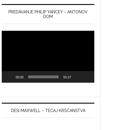
PREDAVANJE PHILIP YANCEY – ANTONOV
DOM
Video
Player
00:00
55:27
DESI MAXWELL – TEČAJ KRŠČANSTVA