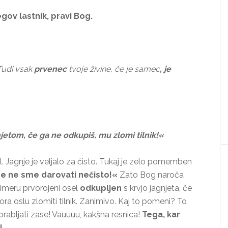
gov lastnik, pravi Bog.
 Tudi vsak
prvenec
tvoje živine, če je samec
, je
jetom, če ga ne odkupiš, mu zlomi tilnik!«
val. Jagnje je veljalo za čisto. Tukaj je zelo pomemben
e ne sme darovati nečisto!«
Zato Bog naroča
rimeru prvorojeni osel
odkupljen
s krvjo jagnjeta, če
ora oslu zlomiti tilnik. Zanimivo. Kaj to pomeni? To
rabljati zase! Vauuuu, kakšna resnica!
Tega, kar
!