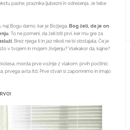
kstu pashe, praznika ljubezni in odrešenja. Je tebe
, naj Bogu damo, kar je Božjega.
Bog želi, da je
on
enju
. To ne pomeni, da želi biti prvi, ker mu gre za
asluži
. Brez njega ti in jaz nikoli ne bi obstajala. Če je
sto v tvojem in mojem življenju? Vsekakor da, kajne?
olesa, morda prve vožnje z vlakom, prvih počitnic
ka, prvega avta itd. Prve stvari si zapomnimo in imajo
RVO!