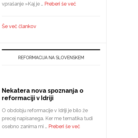
about
vprašanje »Kaj je …
Preberi še več
Ali
konzervativci
Še več člankov
nasprotujejo
spremembam?
REFORMACIJA NA SLOVENSKEM
Nekatera nova spoznanja o
reformaciji v Idriji
O obdobju reformacije v Idriji je bilo že
precej napisanega. Ker me tematika tudi
about
osebno zanima mi …
Preberi še več
Nekatera