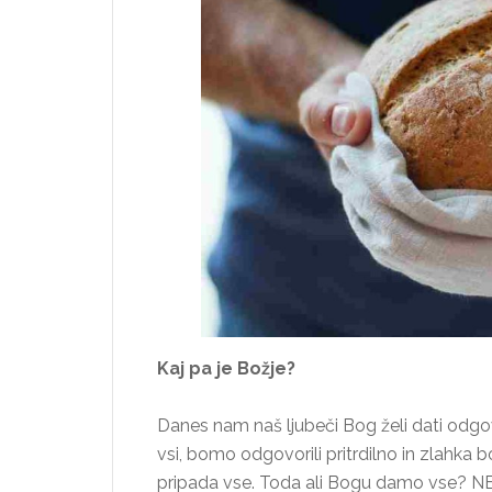
Kaj pa je Božje?
Danes nam naš ljubeči Bog želi dati odgov
vsi, bomo odgovorili pritrdilno in zlahka 
pripada vse. Toda ali Bogu damo vse? N