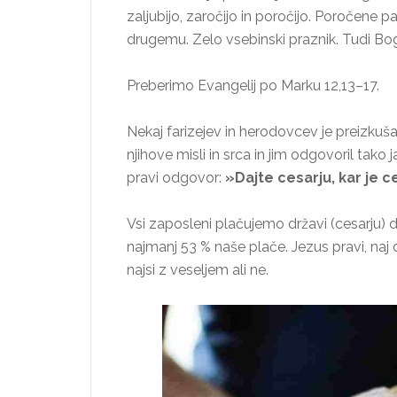
zaljubijo, zaročijo in poročijo. Poročene pa
drugemu. Zelo vsebinski praznik. Tudi Bog ž
Preberimo Evangelij po Marku 12,13–17.
Nekaj farizejev in herodovcev je preizkušal
njihove misli in srca in jim odgovoril tako 
pravi odgovor:
»Dajte cesarju, kar je c
Vsi zaposleni plačujemo državi (cesarju)
najmanj 53 % naše plače. Jezus pravi, naj 
najsi z veseljem ali ne.