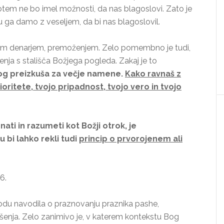
potem ne bo imel možnosti, da nas blagoslovi. Zato je
mu ga damo z veseljem, da bi nas blagoslovil.
im denarjem, premoženjem. Zelo pomembno je tudi,
ja s stališča Božjega pogleda. Zakaj je to
Bog preizkuša za večje namene.
Kako ravnaš z
ioritete, tvojo pripadnost, tvojo vero in tvojo
nati in razumeti kot Božji otrok, je
u bi lahko rekli tudi
princip o prvorojenem ali
6.
odu navodila o praznovanju praznika pashe,
ešenja. Zelo zanimivo je, v katerem kontekstu Bog