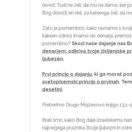
reveži. Tudi ne želi, da mu ne damo, ker 
Bog določil en del, za katerega želi, da 
Zato je pomembno, kako ravnamo s svoj
kakšen odnos imamo do denarja, premožen
pomembno?
Skozi naše dajanje nas 
denarjem, odkriva tvoje življenjske pr
ljubezen
.
Prvi princip o dajanju
, ki ga moraš poz
svetopisemski princip o prvinah
. Tem
desetini
.
Preberimo Drugo Mojzesovo knjigo 13,1–1
Brali smo, kako Bog daje izraelskemu nar
največjega praznika Božje ljubezni in odr