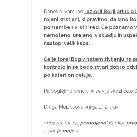
Danes bi vam rad
razložil Božji princip 
rojeni kristjani, ki pravimo, da smo Bo
pomemben vrstni red. Če poznamo vrst
nemoteno, urejeno, v skladju in uspe
nastopi velik kaos.
Če je torej Bog v našem življenju n
kontrolo in se bodo stvari dobro odvij
po kateri on deluje.
Pa poglejmo princip, ki se vije skozi celo
Druga Mojzesova knjiga 13,2 pravi:
»Posveti mi vse
prvorojeno
! Kar koli
prvo
živini,
je moje
.«