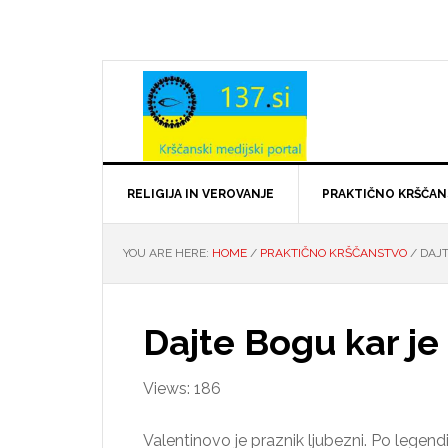
Skip
Skip
Skip
Skip
to
to
to
to
primary
main
primary
footer
navigation
content
sidebar
RELIGIJA IN VEROVANJE
PRAKTIČNO KRŠČA
YOU ARE HERE:
HOME
/
PRAKTIČNO KRŠČANSTVO
/
DAJT
Dajte Bogu kar je
Views: 186
Valentinovo je praznik ljubezni. Po legend