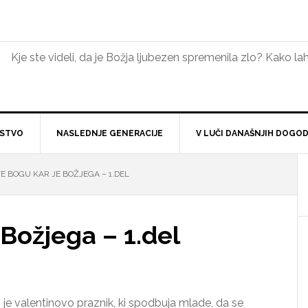
Kje ste videli, da je Božja ljubezen spremenila zlo? Kako 
NSTVO
NASLEDNJE GENERACIJE
V LUČI DANAŠNJIH DOGO
E BOGU KAR JE BOŽJEGA – 1.DEL
 Božjega – 1.del
i je valentinovo praznik, ki spodbuja mlade, da se