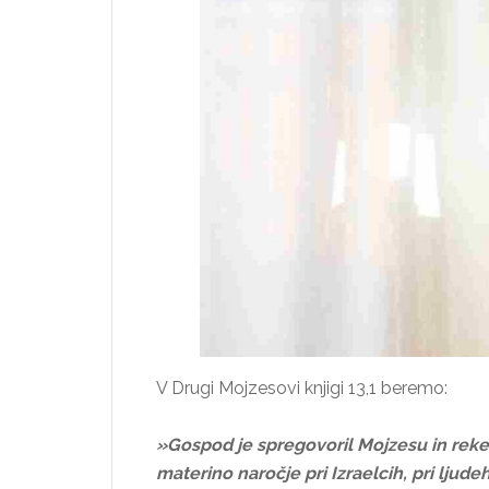
V Drugi Mojzesovi knjigi 13,1 beremo:
»Gospod je spregovoril Mojzesu in rekel
materino naročje pri Izraelcih, pri ljudeh 