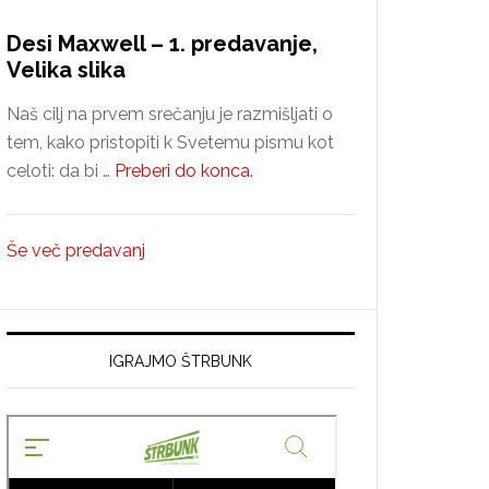
Desi Maxwell – 1. predavanje,
Velika slika
Naš cilj na prvem srečanju je razmišljati o
tem, kako pristopiti k Svetemu pismu kot
about
celoti: da bi …
Preberi do konca.
Desi
Maxwell
Še več predavanj
–
1.
predavanje,
Velika
IGRAJMO ŠTRBUNK
slika