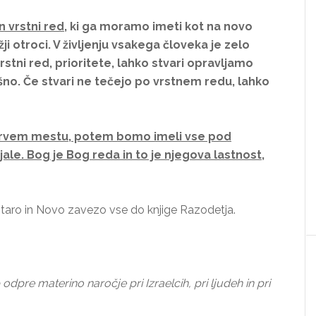
in vrstni red
, ki ga moramo imeti kot na novo
žji otroci. V življenju vsakega človeka je zelo
ni red, prioritete, lahko stvari opravljamo
šno. Če stvari ne tečejo po vrstnem redu, lahko
a prvem mestu, potem bomo imeli vse pod
ale. Bog je Bog reda in to je njegova lastnost,
 Staro in Novo zavezo vse do knjige Razodetja.
odpre materino naročje pri Izraelcih, pri ljudeh in pri