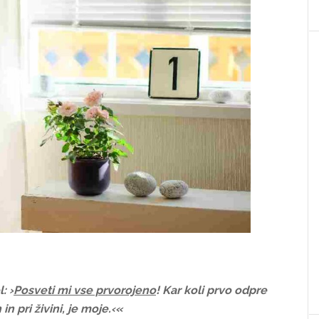
: ›
Posveti mi vse prvorojeno
! Kar koli prvo odpre
in pri živini, je moje.‹«