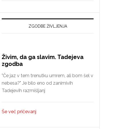
nova
spoznanja
o
reformaciji
ZGODBE ŽIVLJENJA
v
Idriji
Živim, da ga slavim. Tadejeva
zgodba
"Če jaz v tem trenutku umrem, ali bom šel v
nebesa?" Je bilo eno od zanimivih
Tadejevih razmišljanj
Še več pričevanj