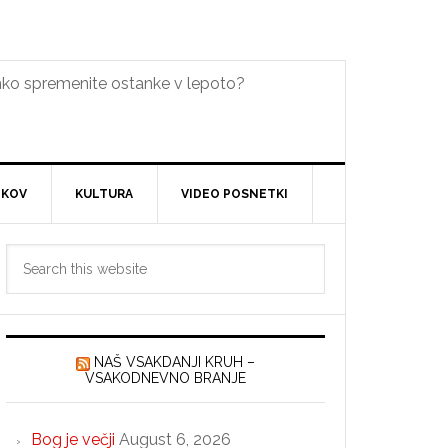
lahko spremenite ostanke v lepoto?
DKOV
KULTURA
VIDEO POSNETKI
Primary
Search
Sidebar
this
website
NAŠ VSAKDANJI KRUH –
VSAKODNEVNO BRANJE
Bog je večji
August 6, 2026