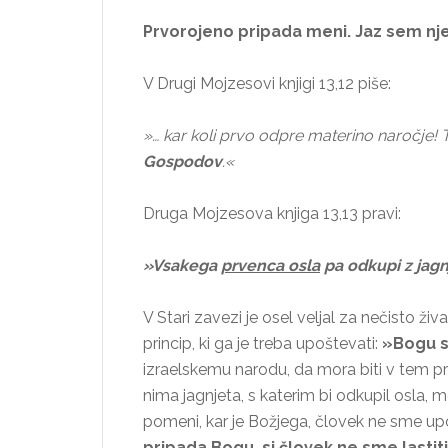
Prvorojeno pripada meni. Jaz sem nje
V Drugi Mojzesovi knjigi 13,12 piše:
»… kar koli prvo odpre materino naročje!
Gospodov
.«
Druga Mojzesova knjiga 13,13 pravi:
»Vsakega
prvenca osla
pa odkupi z jagn
V Stari zavezi je osel veljal za nečisto ži
princip, ki ga je treba upoštevati:
»Bogu s
izraelskemu narodu, da mora biti v tem p
nima jagnjeta, s katerim bi odkupil osla, m
pomeni, kar je Božjega, človek ne sme upo
pripada Bogu, si človek ne sme lastiti