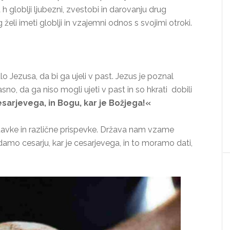
 h globlji ljubezni, zvestobi in darovanju drug
eli imeti globlji in vzajemni odnos s svojimi otroki.
o Jezusa, da bi ga ujeli v past. Jezus je poznal
jasno, da ga niso mogli ujeti v past in so hkrati dobili
esarjevega, in Bogu, kar je Božjega!«
 davke in različne prispevke. Država nam vzame
damo cesarju, kar je cesarjevega, in to moramo dati,