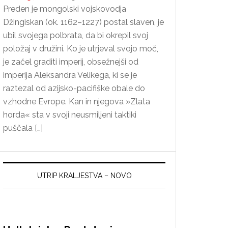
Preden je mongolski vojskovodja
Džingiskan (ok. 1162–1227) postal slaven, je
ubil svojega polbrata, da bi okrepil svoj
položaj v družini. Ko je utrjeval svojo moč,
je začel graditi imperij, obsežnejši od
imperija Aleksandra Velikega, ki se je
raztezal od azijsko-pacifiške obale do
vzhodne Evrope. Kan in njegova »Zlata
horda« sta v svoji neusmiljeni taktiki
puščala […]
UTRIP KRALJESTVA – NOVO