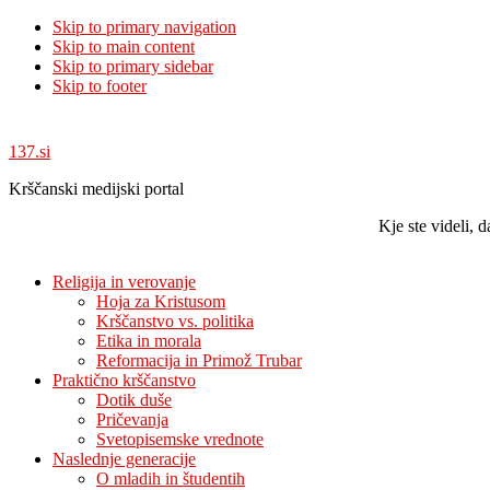
Skip to primary navigation
Skip to main content
Skip to primary sidebar
Skip to footer
137.si
Krščanski medijski portal
Kje ste videli,
Religija in verovanje
Hoja za Kristusom
Krščanstvo vs. politika
Etika in morala
Reformacija in Primož Trubar
Praktično krščanstvo
Dotik duše
Pričevanja
Svetopisemske vrednote
Naslednje generacije
O mladih in študentih