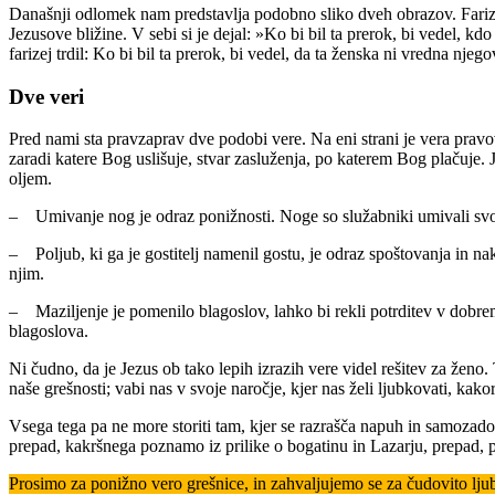
Današnji odlomek nam predstavlja podobno sliko dveh obrazov. Farizej
Jezusove bližine. V sebi si je dejal: »Ko bi bil ta prerok, bi vedel, kd
farizej trdil: Ko bi bil ta prerok, bi vedel, da ta ženska ni vredna nje
Dve veri
Pred nami sta pravzaprav dve podobi vere. Na eni strani je vera pravove
zaradi katere Bog uslišuje, stvar zasluženja, po katerem Bog plačuje. J
oljem.
– Umivanje nog je odraz ponižnosti. Noge so služabniki umivali svoji
– Poljub, ki ga je gostitelj namenil gostu, je odraz spoštovanja in na
njim.
– Maziljenje je pomenilo blagoslov, lahko bi rekli potrditev v dobrem
blagoslova.
Ni čudno, da je Jezus ob tako lepih izrazih vere videl rešitev za ženo.
naše grešnosti; vabi nas v svoje naročje, kjer nas želi ljubkovati, kako
Vsega tega pa ne more storiti tam, kjer se razrašča napuh in samozad
prepad, kakršnega poznamo iz prilike o bogatinu in Lazarju, prepad, 
Prosimo za ponižno vero grešnice, in zahvaljujemo se za čudovito lju