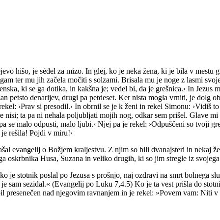
evo hišo, je sédel za mizo. In glej, ko je neka žena, ki je bila v mestu gr
 ter mu jih začela močiti s solzami. Brisala mu je noge z lasmi svoje gla
e ženska, ki se ga dotika, in kakšna je; vedel bi, da je grešnica.‹ In Jez
an petsto denarijev, drugi pa petdeset. Ker nista mogla vrniti, je dolg o
rekel: ›Prav si presodil.‹ In obrnil se je k ženi in rekel Simonu: ›Vidiš 
e nisi; ta pa ni nehala poljubljati mojih nog, odkar sem prišel. Glave mi 
 malo odpusti, malo ljubi.‹ Njej pa je rekel: ›Odpuščeni so tvoji grehi!‹ 
je rešila! Pojdi v miru!‹
šal evangelij o Božjem kraljestvu. Z njim so bili dvanajsteri in nekaj že
 oskrbnika Husa, Suzana in veliko drugih, ki so jim stregle iz svojeg
 je stotnik poslal po Jezusa s prošnjo, naj ozdravi na smrt bolnega slu
je sam sezidal.« (Evangelij po Luku 7,4.5) Ko je ta vest prišla do stotn
bil presenečen nad njegovim ravnanjem in je rekel: »Povem vam: Niti v 