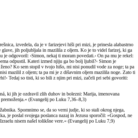
ešnica, izvedela, da je v farizejevi hiši pri mizi, je prinesla alabastrno
ve, jih poljubljala in mazilila z oljem. Ko je to videl farizej, ki ga
us mu je odgovoril: ›Simon, nekaj ti moram povedati.‹ On pa mu je rekel:
bema odpustil. Kateri izmed njiju ga bo bolj ljubil?‹ Simon je
to ženo? Ko sem stopil v tvojo hišo, mi nisi ponudil vode za noge; ta pa
nisi mazilil z oljem; ta pa mi je z dišavnim oljem mazilila noge. Zato ti
Tedaj so tisti, ki so bili z njim pri mizi, začeli pri sebi govoriti:
ná, ki jih je ozdravil zlih duhov in bolezni: Marija, imenovana
a premoženja.« (Evangelij po Luku 7,36–8,3)
žabnika. Spomnimo se, da so verni judje, ki so stali okrog njega,
ika, je poslal svojega poslanca nazaj in Jezusu sporočil: »Gospod, ne
Izraelu nisem našel tolikšne vere.« (Evangelij po Luku 7,9)