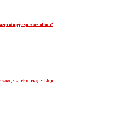
 nasprotujejo spremembam?
znanja o reformaciji v Idriji