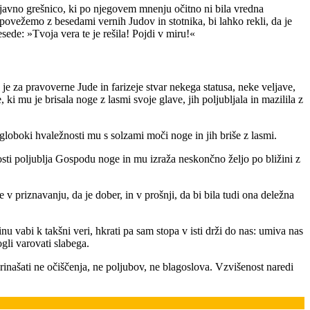
 javno grešnico, ki po njegovem mnenju očitno ni bila vredna
to povežemo z besedami vernih Judov in stotnika, bi lahko rekli, da je
esede: »Tvoja vera te je rešila! Pojdi v miru!«
 je za pravoverne Jude in farizeje stvar nekega statusa, neke veljave,
i mu je brisala noge z lasmi svoje glave, jih poljubljala in mazilila z
loboki hvaležnosti mu s solzami moči noge in jih briše z lasmi.
nosti poljublja Gospodu noge in mu izraža neskončno željo po bližini z
 priznavanju, da je dober, in v prošnji, da bi bila tudi ona deležna
u vabi k takšni veri, hkrati pa sam stopa v isti drži do nas: umiva nas
ogli varovati slabega.
inašati ne očiščenja, ne poljubov, ne blagoslova. Vzvišenost naredi