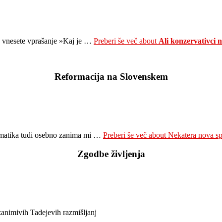
e vnesete vprašanje »Kaj je …
Preberi še več
about
Ali konzervativci
Reformacija na Slovenskem
 tematika tudi osebno zanima mi …
Preberi še več
about Nekatera nova spo
Zgodbe življenja
zanimivih Tadejevih razmišljanj