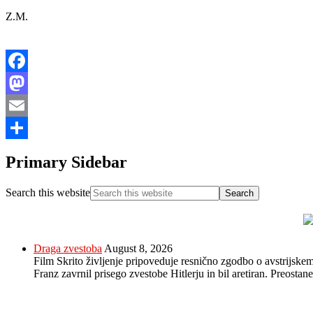
Z.M.
Facebook
Mastodon
Email
Share
Primary Sidebar
Search this website
Draga zvestoba
August 8, 2026
Film Skrito življenje pripoveduje resnično zgodbo o avstrijskem
Franz zavrnil prisego zvestobe Hitlerju in bil aretiran. Preosta