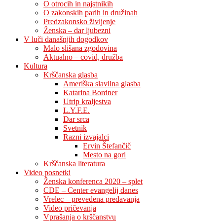
O otrocih in najstnikih
O zakonskih parih in družinah
Predzakonsko življenje
Ženska – dar ljubezni
V luči današnjih dogodkov
Malo slišana zgodovina
Aktualno – covid, družba
Kultura
Krščanska glasba
Ameriška slavilna glasba
Katarina Bordner
Utrip kraljestva
L.Y.F.E.
Dar srca
Svetnik
Razni izvajalci
Ervin Štefančič
Mesto na gori
Krščanska literatura
Video posnetki
Ženska konferenca 2020 – splet
CDE – Center evangelij danes
Vrelec – prevedena predavanja
Video pričevanja
Vprašanja o krščanstvu