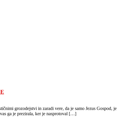
JE
čnimi grozodejstvi in ​​zaradi vere, da je samo Jezus Gospod, je
vas ga je prezirala, ker je nasprotoval […]