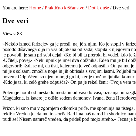
You are here:
Home
/
Praktično krščanstvo
/
Dotik duše
/
Dve veri
Dve veri
Views: 83
»Nekdo izmed farizejev ga je prosil, naj jé z njim. Ko je stopil v farizej
posodo dišavnega olja in vsa objokana od zadaj stopila k njegovim nogam
je povabil, je sam pri sebi dejal: ›Ko bi bil ta prerok, bi vedel, kdo j
›Učitelj, povej.‹ ›Neki upnik je imel dva dolžnika. Eden mu je bil dolž
odgovoril: ›Zdi se mi, da tisti, kateremu je več odpustil.‹ On pa mu je 
mi je s solzami zmočila noge in jih obrisala s svojimi lasmi. Poljubil m
povem: Odpuščeni so njeni mnogi grehi, ker je močno ljubila; komur pa se
›Kdo je ta, ki celó grehe odpušča?‹ On pa je rekel ženi: ›Tvoja vera te 
Potem je hodil od mesta do mesta in od vasi do vasi, oznanjal in razgla
Magdalena, iz katere je odšlo sedem demonov, Ivana, žena Herodovega
Prizor, ki smo mu v zgornjem odlomku priče, me spominja na tistega, ko
rekli: »Vreden je, da mu to storiš. Rad ima naš narod in shodnico nam 
trudi se! Nisem namreč vreden, da prideš pod mojo streho.« Jezus je 