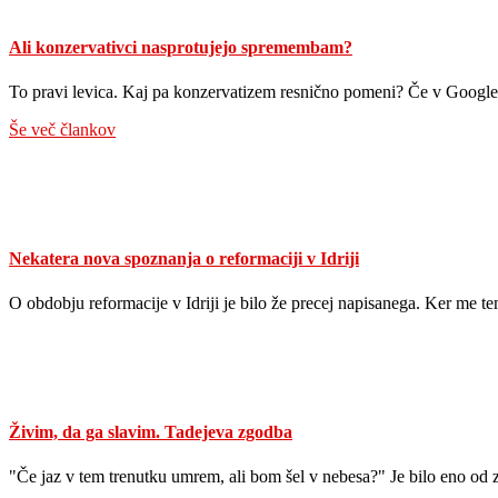
Ali konzervativci nasprotujejo spremembam?
To pravi levica. Kaj pa konzervatizem resnično pomeni? Če v Googl
Še več člankov
Nekatera nova spoznanja o reformaciji v Idriji
O obdobju reformacije v Idriji je bilo že precej napisanega. Ker me
Živim, da ga slavim. Tadejeva zgodba
"Če jaz v tem trenutku umrem, ali bom šel v nebesa?" Je bilo eno od 