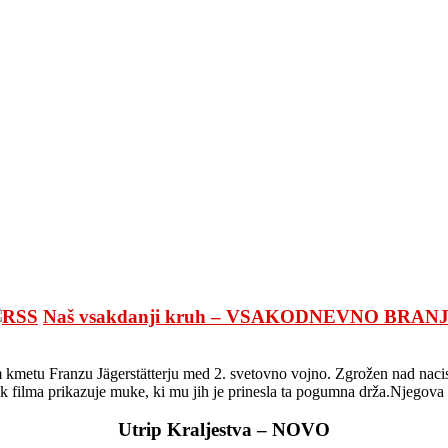
Naš vsakdanji kruh – VSAKODNEVNO BRAN
 kmetu Franzu Jägerstätterju med 2. svetovno vojno. Zgrožen nad nacisti
nek filma prikazuje muke, ki mu jih je prinesla ta pogumna drža.Njegova 
Utrip Kraljestva – NOVO