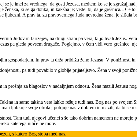
 se je imel za vrednega, da gosti Jezusa, medtem ko se je zgražal nad
o je ženska, ki se ga dotika, in kakšna je; vedel bi, da je grešnica.« Če 
gove ljubezni. A prav ta, za pravovernega Juda nevredna žena, je slišala b
rnih Judov in farizejev, na drugi strani pa vera, ki jo hvali Jezus. Vera
ezus pa gleda povsem drugače. Poglejmo, v čem vidi vero grešnice, nje, k
m gospodarjem. In prav ta drža približa ženo Jezusu. V ponižnosti in g
klonjenosti, pa tudi povabilo v globlje prijateljstvo. Žena v svoji poniž
 in prošnja za blagoslov v nadaljnjem odnosu. Žena mazili Jezusu noge v
 Takšna in samo takšna vera lahko rešuje tudi nas. Bog nas po svojem Sin
r mati ljubkuje svoje otroke; potrjuje nas v dobrem in mazili, da bi se m
ostnost. Tam tudi njegovi učenci s še tako dobrim namenom ne morejo pr
preko katerega nihče ne more.
bezen, s katero Bog stopa med nas.