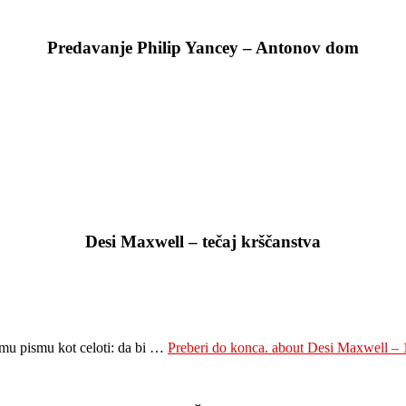
Predavanje Philip Yancey – Antonov dom
Desi Maxwell – tečaj krščanstva
temu pismu kot celoti: da bi …
Preberi do konca.
about Desi Maxwell – 1