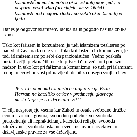
komunistična partija pobila okoli 20 milijonov ljudi) in
nesporni prvak Mao (ocenjujejo, da so kitajski
komunisti pod njegovo vladavino pobili okoli 65 milijon
ljudi).
Danes je odgovor islamizem, radikalna in pogosto nasilna oblika
islama.
Tako kot fašizem in komunizem, je tudi islamizem totalitaren po
naravi: država nadzoruje vse. Tako kot fašizem in komunizem, je
tudi islamizem sam po sebi ekspanzionističen. Vedno poskuša
postati večji, prekoračiti meje in privesti čim več ljudi pod svoj
nadzor. In tako kot pri fašizmu in komunizmu, so tudi pri islamizmu
mnogi njegovi pristaši pripravljeni ubijati za dosego svojih ciljev.
Teroristični napad islamistične organizacije Boko
Harram na katoliško cerkev v predmestju glavnega
mesta Nigerije 25. decembra 2011.
Ti cilji nasprotujejo vsemu kar Zahod in ostale svobodne družbe
cenijo: svoboda govora, svobodno podjetništvo, svoboda
prakticiranja ali neprakticiranja katerekoli religije, svoboda
združevanja, svoboda tiska in seveda osnovne človekove in
državljanske pravice za vse državljane.