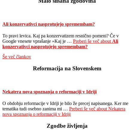
Malo slišana zgodovina
Ali konzervativci nasprotujejo spremembam?
To pravi levica. Kaj pa konzervatizem resnično pomeni? Če v
Google vnesete vprašanje »Kaj je …
Preberi še več
about
Ali
konzervativci nasprotujejo spremembam?
Še več člankov
Reformacija na Slovenskem
Nekatera nova spoznanja o reformaciji v Idriji
O obdobju reformacije v Idriji je bilo že precej napisanega. Ker me
tematika tudi osebno zanima mi …
Preberi še več
about Nekatera
nova spoznanja o reformaciji v Idriji
Zgodbe življenja