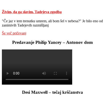
Živim, da ga slavim. Tadejeva zgodba
"Če jaz v tem trenutku umrem, ali bom šel v nebesa?" Je bilo eno od
zanimivih Tadejevih razmišljanj
Še več pričevanj
Predavanje Philip Yancey – Antonov dom
Desi Maxwell – tečaj krščanstva