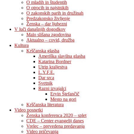
O mladih in študentih
O otrocih in najstnikih
O zakonskih parih in družinah
Predzakonsko življenje
Ženska – dar ljubezni
V luči današnjih dogodkov
Malo slišana zgodovina
Aktualno – covid, družba
Kultura
Krščanska glasba
Ameriška slavilna glasba
Katarina Bordner
Utrip kraljestva
L.Y.F.E.
Dar srca
Svetnik
Razni izvajalci
Ervin Štefančič
Mesto na gori
Krščanska literatura
Video posnetki
Ženska konferenca 2020 – splet
CDE – Center evangelij danes
Vrelec – prevedena predavanja
Video pričevanja