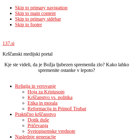
Skip to primary navigation
Skip to main content
Skip to primary sidebar
Skip to footer
137.si
Krščanski medijski portal
Kje ste videli, da je Božja ljubezen spremenila zlo? Kako lahko
spremenite ostanke v lepoto?
Religija in verovanje
Hoja za Kristusom
Krščanstvo vs. politika
Etika in morala
Reformacija in Primož Trubar
Praktično krščanstvo
Dotik duše
Pričevanja
Svetopisemske vrednote
Naslednje generacije