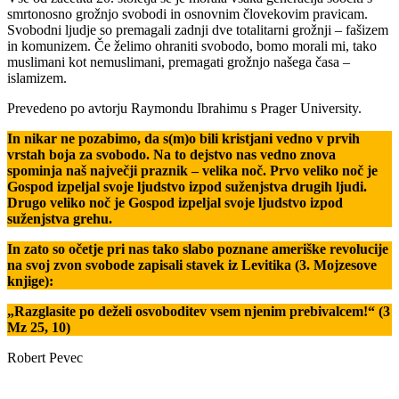
smrtonosno grožnjo svobodi in osnovnim človekovim pravicam.
Svobodni ljudje so premagali zadnji dve totalitarni grožnji – fašizem
in komunizem. Če želimo ohraniti svobodo, bomo morali mi, tako
muslimani kot nemuslimani, premagati grožnjo našega časa –
islamizem.
Prevedeno po avtorju Raymondu Ibrahimu s Prager University.
In nikar ne pozabimo, da s(m)o bili kristjani vedno v prvih
vrstah boja za svobodo. Na to dejstvo nas vedno znova
spominja naš največji praznik – velika noč. Prvo veliko noč je
Gospod izpeljal svoje ljudstvo izpod suženjstva drugih ljudi.
Drugo veliko noč je Gospod izpeljal svoje ljudstvo izpod
suženjstva grehu.
In zato so očetje pri nas tako slabo poznane ameriške revolucije
na svoj zvon svobode zapisali stavek iz Levitika (3. Mojzesove
knjige):
„Razglasite po deželi osvoboditev vsem njenim prebivalcem!“ (3
Mz 25, 10)
Robert Pevec