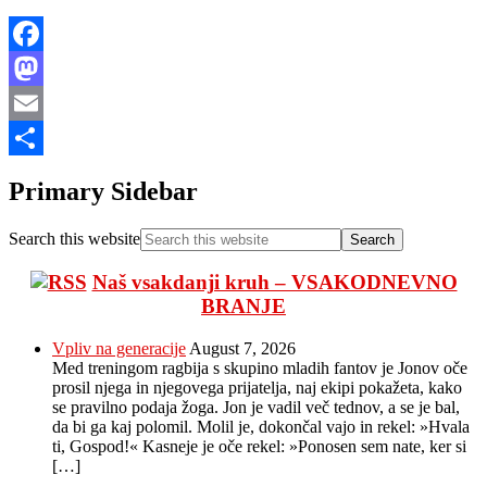
Facebook
Mastodon
Email
Share
Primary Sidebar
Search this website
Naš vsakdanji kruh – VSAKODNEVNO
BRANJE
Vpliv na generacije
August 7, 2026
Med treningom ragbija s skupino mladih fantov je Jonov oče
prosil njega in njegovega prijatelja, naj ekipi pokažeta, kako
se pravilno podaja žoga. Jon je vadil več tednov, a se je bal,
da bi ga kaj polomil. Molil je, dokončal vajo in rekel: »Hvala
ti, Gospod!« Kasneje je oče rekel: »Ponosen sem nate, ker si
[…]