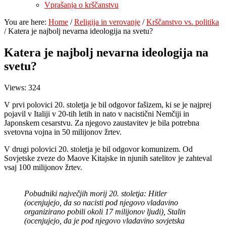
Vprašanja o krščanstvu
You are here:
Home
/
Religija in verovanje
/
Krščanstvo vs. politika
/
Katera je najbolj nevarna ideologija na svetu?
Katera je najbolj nevarna ideologija na
svetu?
Views: 324
V prvi polovici 20. stoletja je bil odgovor fašizem, ki se je najprej
pojavil v Italiji v 20-tih letih in nato v nacistični Nemčiji in
Japonskem cesarstvu. Za njegovo zaustavitev je bila potrebna
svetovna vojna in 50 milijonov žrtev.
V drugi polovici 20. stoletja je bil odgovor komunizem. Od
Sovjetske zveze do Maove Kitajske in njunih satelitov je zahteval
vsaj 100 milijonov žrtev.
Pobudniki največjih morij 20. stoletja: Hitler
(ocenjujejo, da so nacisti pod njegovo vladavino
organizirano pobili okoli 17 milijonov ljudi), Stalin
(ocenjujejo, da je pod njegovo vladavino sovjetska