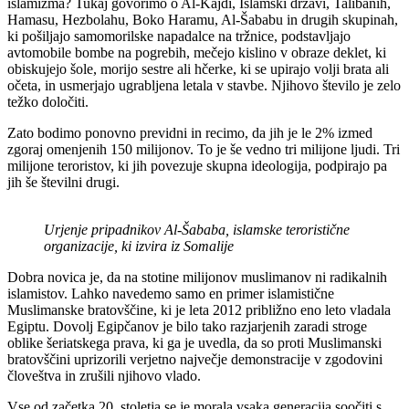
islamizma? Tukaj govorimo o Al-Kajdi, Islamski državi, Talibanih,
Hamasu, Hezbolahu, Boko Haramu, Al-Šababu in drugih skupinah,
ki pošiljajo samomorilske napadalce na tržnice, podstavljajo
avtomobile bombe na pogrebih, mečejo kislino v obraze deklet, ki
obiskujejo šole, morijo sestre ali hčerke, ki se upirajo volji brata ali
očeta, in usmerjajo ugrabljena letala v stavbe. Njihovo število je zelo
težko določiti.
Zato bodimo ponovno previdni in recimo, da jih je le 2% izmed
zgoraj omenjenih 150 milijonov. To je še vedno tri milijone ljudi. Tri
milijone teroristov, ki jih povezuje skupna ideologija, podpirajo pa
jih še številni drugi.
Urjenje pripadnikov Al-Šababa, islamske teroristične
organizacije, ki izvira iz Somalije
Dobra novica je, da na stotine milijonov muslimanov ni radikalnih
islamistov. Lahko navedemo samo en primer islamistične
Muslimanske bratovščine, ki je leta 2012 približno eno leto vladala
Egiptu. Dovolj Egipčanov je bilo tako razjarjenih zaradi stroge
oblike šeriatskega prava, ki ga je uvedla, da so proti Muslimanski
bratovščini uprizorili verjetno največje demonstracije v zgodovini
človeštva in zrušili njihovo vlado.
Vse od začetka 20. stoletja se je morala vsaka generacija soočiti s