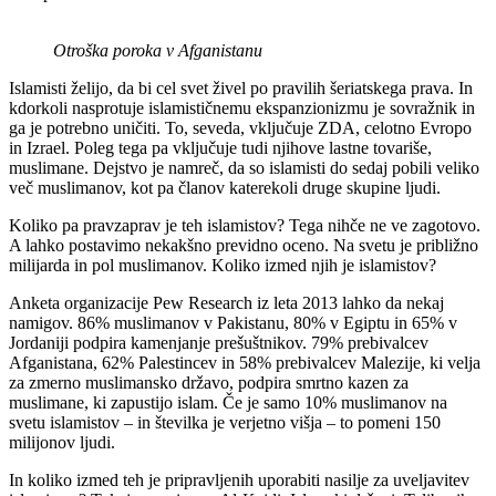
Otroška poroka v Afganistanu
Islamisti želijo, da bi cel svet živel po pravilih šeriatskega prava. In
kdorkoli nasprotuje islamističnemu ekspanzionizmu je sovražnik in
ga je potrebno uničiti. To, seveda, vključuje ZDA, celotno Evropo
in Izrael. Poleg tega pa vključuje tudi njihove lastne tovariše,
muslimane. Dejstvo je namreč, da so islamisti do sedaj pobili veliko
več muslimanov, kot pa članov katerekoli druge skupine ljudi.
Koliko pa pravzaprav je teh islamistov? Tega nihče ne ve zagotovo.
A lahko postavimo nekakšno previdno oceno. Na svetu je približno
milijarda in pol muslimanov. Koliko izmed njih je islamistov?
Anketa organizacije Pew Research iz leta 2013 lahko da nekaj
namigov. 86% muslimanov v Pakistanu, 80% v Egiptu in 65% v
Jordaniji podpira kamenjanje prešuštnikov. 79% prebivalcev
Afganistana, 62% Palestincev in 58% prebivalcev Malezije, ki velja
za zmerno muslimansko državo, podpira smrtno kazen za
muslimane, ki zapustijo islam. Če je samo 10% muslimanov na
svetu islamistov – in številka je verjetno višja – to pomeni 150
milijonov ljudi.
In koliko izmed teh je pripravljenih uporabiti nasilje za uveljavitev