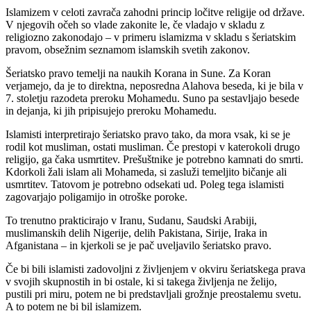
Islamizem v celoti zavrača zahodni princip ločitve religije od države.
V njegovih očeh so vlade zakonite le, če vladajo v skladu z
religiozno zakonodajo – v primeru islamizma v skladu s šeriatskim
pravom, obsežnim seznamom islamskih svetih zakonov.
Šeriatsko pravo temelji na naukih Korana in Sune. Za Koran
verjamejo, da je to direktna, neposredna Alahova beseda, ki je bila v
7. stoletju razodeta preroku Mohamedu. Suno pa sestavljajo besede
in dejanja, ki jih pripisujejo preroku Mohamedu.
Islamisti interpretirajo šeriatsko pravo tako, da mora vsak, ki se je
rodil kot musliman, ostati musliman. Če prestopi v katerokoli drugo
religijo, ga čaka usmrtitev. Prešuštnike je potrebno kamnati do smrti.
Kdorkoli žali islam ali Mohameda, si zasluži temeljito bičanje ali
usmrtitev. Tatovom je potrebno odsekati ud. Poleg tega islamisti
zagovarjajo poligamijo in otroške poroke.
To trenutno prakticirajo v Iranu, Sudanu, Saudski Arabiji,
muslimanskih delih Nigerije, delih Pakistana, Sirije, Iraka in
Afganistana – in kjerkoli se je pač uveljavilo šeriatsko pravo.
Če bi bili islamisti zadovoljni z življenjem v okviru šeriatskega prava
v svojih skupnostih in bi ostale, ki si takega življenja ne želijo,
pustili pri miru, potem ne bi predstavljali grožnje preostalemu svetu.
A to potem ne bi bil islamizem.