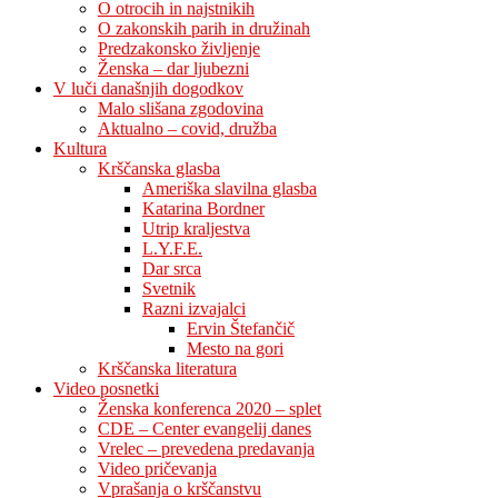
O otrocih in najstnikih
O zakonskih parih in družinah
Predzakonsko življenje
Ženska – dar ljubezni
V luči današnjih dogodkov
Malo slišana zgodovina
Aktualno – covid, družba
Kultura
Krščanska glasba
Ameriška slavilna glasba
Katarina Bordner
Utrip kraljestva
L.Y.F.E.
Dar srca
Svetnik
Razni izvajalci
Ervin Štefančič
Mesto na gori
Krščanska literatura
Video posnetki
Ženska konferenca 2020 – splet
CDE – Center evangelij danes
Vrelec – prevedena predavanja
Video pričevanja
Vprašanja o krščanstvu