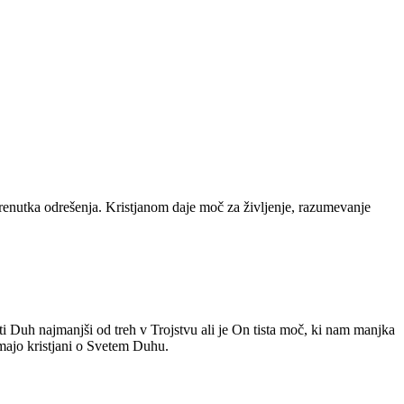
trenutka odrešenja. Kristjanom daje moč za življenje, razumevanje
eti Duh najmanjši od treh v Trojstvu ali je On tista moč, ki nam manjka
imajo kristjani o Svetem Duhu.