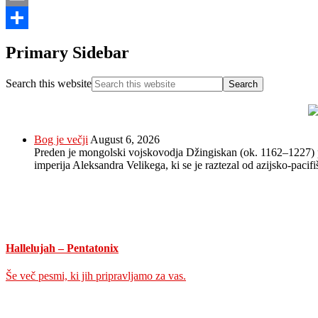
Email
Share
Primary Sidebar
Search this website
Bog je večji
August 6, 2026
Preden je mongolski vojskovodja Džingiskan (ok. 1162–1227) posta
imperija Aleksandra Velikega, ki se je raztezal od azijsko-paci
Hallelujah – Pentatonix
Še več pesmi, ki jih pripravljamo za vas.