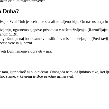
razen če ni tolmačen/preveden.
ga Duha?
ajo. Sveti Duh je oseba, ne sila ali oddaljeno bitje. On nas usmerja in
ljenju, ugasnemo njegovo prisotnost v našem življenju. (Razmišljajte 
čanom 5,19).
ešno, pa naj bo to samo v mislih ali v mislih in dejanjih. (Predstavljaj
esto vere in ljubezni.
Sveti Duh namerava opraviti v nas.
e tam, kjer nekoč ni bilo ničesar. Omogoča nam, da ljubimo tako, kot l
lno stanje, v katerem je Bog prvotno nameraval.