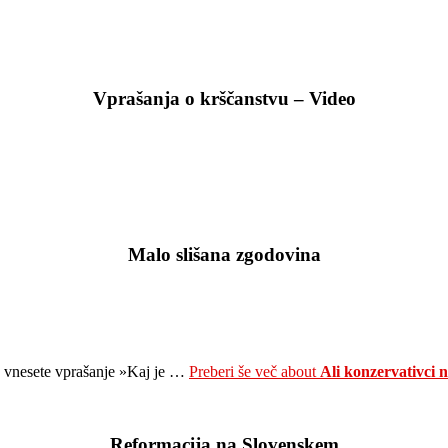
Vprašanja o krščanstvu – Video
Malo slišana zgodovina
e vnesete vprašanje »Kaj je …
Preberi še več
about
Ali konzervativci
Reformacija na Slovenskem