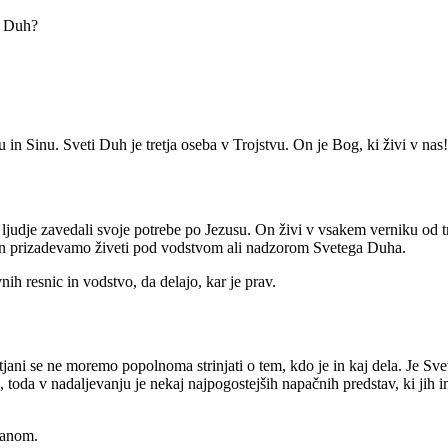
i Duh?
in Sinu. Sveti Duh je tretja oseba v Trojstvu. On je Bog, ki živi v nas!
e ljudje zavedali svoje potrebe po Jezusu. On živi v vsakem verniku od 
k dan prizadevamo živeti pod vodstvom ali nadzorom Svetega Duha.
h resnic in vodstvo, da delajo, kar je prav.
tjani se ne moremo popolnoma strinjati o tem, kdo je in kaj dela. Je Sv
, toda v nadaljevanju je nekaj najpogostejših napačnih predstav, ki jih 
tjanom.