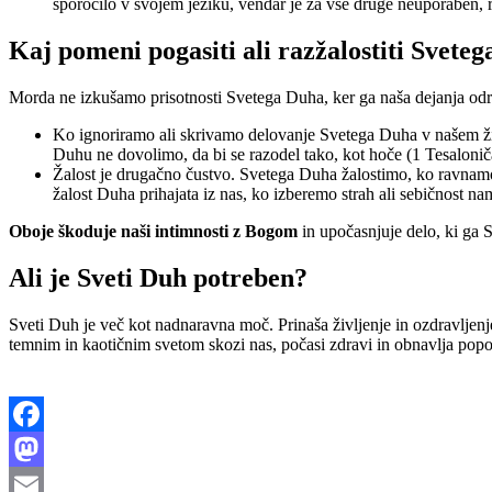
sporočilo v svojem jeziku, vendar je za vse druge neuporaben, 
Kaj pomeni pogasiti ali razžalostiti Svete
Morda ne izkušamo prisotnosti Svetega Duha, ker ga naša dejanja odriv
Ko ignoriramo ali skrivamo delovanje Svetega Duha v našem živ
Duhu ne dovolimo, da bi se razodel tako, kot hoče (1 Tesaloni
Žalost je drugačno čustvo. Svetega Duha žalostimo, ko ravnamo gr
žalost Duha prihajata iz nas, ko izberemo strah ali sebičnost nam
Oboje škoduje naši intimnosti z Bogom
in upočasnjuje delo, ki ga 
Ali je Sveti Duh potreben?
Sveti Duh je več kot nadnaravna moč. Prinaša življenje in ozdravljenj
temnim in kaotičnim svetom skozi nas, počasi zdravi in obnavlja popo
Facebook
Mastodon