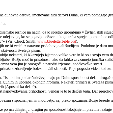
ima duhovne darove, imenovane tudi darovi Duha, ki vam pomagajo grad
uha.
emske resnice na način, da jo spretno uporabimo v življenjskih situacij
e udejstvuje, ko se pojavijo težave in ko je treba sprejeti pomembne odl
bro”« (Vir: Chuck Smith,
www.blueletterbible.org
).
jih ne bi vedeli z naravno pridobitvijo ali študijem. Podobno je daru m
 skrivnosti Svetega pisma.
jo nekateri, ki izkazujejo izjemno veliko vere in ki so s svojo vero dr
jube, Božjo moč in prisotnost, tako da lahko zavzamejo junaška stališ
jemna vera jim je omogočila narediti izjemne, nadčloveške stvari.
inaša ozdravljenje bolezni in/ali slabosti. To je pogosto videti kot oz
. Tisti, ki imajo dar čudežev, imajo po Duhu sposobnost delati drugačne
a gluhim in uporaba okončin hromim. Nekateri primeri iz Svetega pisma
ih (Apostolska dela 9).
 napovedovanja prihodnosti, vendar je to le delček tega. Dar prerokov
ovezan s spoznanjem in modrostjo, saj preko spoznanja Božje besede raz
ke po navdihnjenju, drugim pa sposobnost takojšnje in pravilne razlag