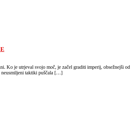
JE
. Ko je utrjeval svojo moč, je začel graditi imperij, obsežnejši od
 neusmiljeni taktiki puščala […]