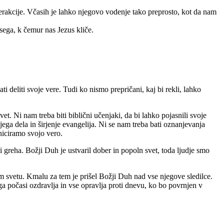
terakcije. Včasih je lahko njegovo vodenje tako preprosto, kot da nam
ega, k čemur nas Jezus kliče.
 deliti svoje vere. Tudi ko nismo prepričani, kaj bi rekli, lahko
t. Ni nam treba biti biblični učenjaki, da bi lahko pojasnili svoje
ga dela in širjenje evangelija. Ni se nam treba bati oznanjevanja
niciramo svojo vero.
 greha. Božji Duh je ustvaril dober in popoln svet, toda ljudje smo
em svetu. Kmalu za tem je prišel Božji Duh nad vse njegove sledilce.
 počasi ozdravlja in vse opravlja proti dnevu, ko bo povrnjen v