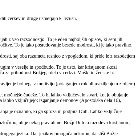
iti cerkev in druge usmerjajo k Jezusu.
ah z vso razsodnostjo. To je eden najboljših opisov, ki sem jih
očitve. To je tako posredovanje besede modrosti, ki je tako pravilno,
odrosti, saj oba razumeta resnico z vpogledom, ki pride le z razodetjem
ugim v veselje in spodbudo. To je tisto, kar kristjanom skozi
ča za prihodnost Božjega dela v cerkvi. Moški in ženske iz
dravljenje bolnega z molitvijo (polaganjem rok ali maziljenjem z oljem)
, močnejše čudeže. To bi lahko vključevalo stvari, kot je obujanje
 lahko vključujejo: izganjanje demonov (Apostolska dela 16),
anja je oznanilo, ki ga sproža in podpira Duh. Lahko vključuje
ločimo, ali je nekaj prav ali ne. Božji Duh to razodeva kristjanom,
e drugega jezika. Dar jezikov omogoča nekomu, da sliši Božje