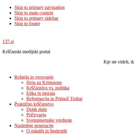
Skip to primary navigation
Skip to main content
Skip to primary sidebar
Skip to footer
137.si
Krščanski medijski portal
Kje ste videli,
Religija in verovanje
Hoja za Kristusom
Krščanstvo vs. politika
Etika in morala
Reformacija in Primož Trubar
Praktično krščanstvo
Dotik duše
Pričevanja
Svetopisemske vrednote
Naslednje generacije
O mladih in študentih