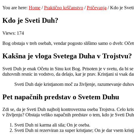
You are here:
Home
/
Praktično krščanstvo
/
Pričevanja
/
Kdo je Svet
Kdo je Sveti Duh?
Views: 174
Bog obstaja v treh osebah, vendar pogosto slišimo samo o dveh: Očetu 
Kakšna je vloga Svetega Duha v Trojstvu?
Sveti Duh je enak Očetu in Sinu kot Bog. Prisoten je v svetu, da bi s
duhovnih resnic in vodstvo, da delajo, kar je prav. Kristjani si vsa
Sveti Duh daje kristjanom moč za življenje, razumevanje duhovni
Pet napačnih predstav o Svetem Duhu
Zdi se, da je Sveti Duh najbolj kontroverzna oseba Trojstva. Celo kris
v življenju? Obstaja veliko napačnih predstav o tem, kdo je Sveti Duh
Sveti Duh ni karma ali sila; On je oseba.
Sveti Duh ni rezerviran za super kristjane; On je dar vsem kris