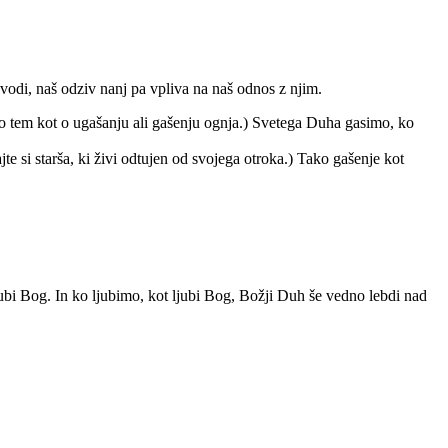
 vodi, naš odziv nanj pa vpliva na naš odnos z njim.
o tem kot o ugašanju ali gašenju ognja.) Svetega Duha gasimo, ko
te si starša, ki živi odtujen od svojega otroka.) Tako gašenje kot
jubi Bog. In ko ljubimo, kot ljubi Bog, Božji Duh še vedno lebdi nad