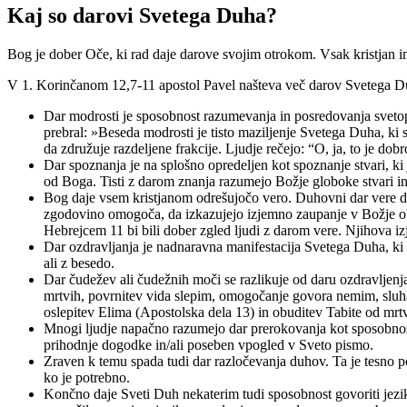
Kaj so darovi Svetega Duha?
Bog je dober Oče, ki rad daje darove svojim otrokom. Vsak kristjan 
V 1. Korinčanom 12,7-11 apostol Pavel našteva več darov Svetega D
Dar modrosti je sposobnost razumevanja in posredovanja svetopis
prebral: »Beseda modrosti je tisto maziljenje Svetega Duha, ki s
da združuje razdeljene frakcije. Ljudje rečejo: “O, ja, to je do
Dar spoznanja je na splošno opredeljen kot spoznanje stvari, ki 
od Boga. Tisti z darom znanja razumejo Božje globoke stvari in
Bog daje vsem kristjanom odrešujočo vero. Duhovni dar vere dobi
zgodovino omogoča, da izkazujejo izjemno zaupanje v Božje obl
Hebrejcem 11 bi bili dober zgled ljudi z darom vere. Njihova iz
Dar ozdravljanja je nadnaravna manifestacija Svetega Duha, ki pr
ali z besedo.
Dar čudežev ali čudežnih moči se razlikuje od daru ozdravljenja
mrtvih, povrnitev vida slepim, omogočanje govora nemim, sluh
oslepitev Elima (Apostolska dela 13) in obuditev Tabite od mrtv
Mnogi ljudje napačno razumejo dar prerokovanja kot sposobnost
prihodnje dogodke in/ali poseben vpogled v Sveto pismo.
Zraven k temu spada tudi dar razločevanja duhov. Ta je tesno p
ko je potrebno.
Končno daje Sveti Duh nekaterim tudi sposobnost govoriti jezi