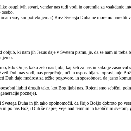
iko osupljivih stvari, vendar nas tudi vodi in opremlja za vsakdanje in
o osebo.
 imam vse, kar potrebujem.«) Brez Svetega Duha ne moremo narediti vs
bljub, ki nam jih Jezus daje v Svetem pismu, je, da se nam ni treba bati
bujemo.
 kdo On je, kako zelo nas ljubi, kaj želi za nas in kako je zasnoval sve
ti Duh nas vodi, nas prepričuje, uči in usposablja za opravljanje Božje
Sveti Duh daje modrost za težke pogovore, in sposobnost, da jasno komu
obni ljubiti drugih tako, kot Bog ljubi nas. Rojeni smo sebični, polni
 generacije pozneje).
il Svetega Duha in jih tako opolnomočil, da širijo Božjo dobroto po vs
in po nas Božji Duh še naprej veje nad temnim in kaotičnim svetom, ga