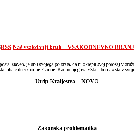
Naš vsakdanji kruh – VSAKODNEVNO BRAN
l slaven, je ubil svojega polbrata, da bi okrepil svoj položaj v družini
fiške obale do vzhodne Evrope. Kan in njegova »Zlata horda« sta v svoji
Utrip Kraljestva – NOVO
Zakonska problematika