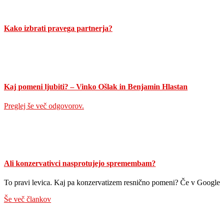
Kako izbrati pravega partnerja?
Kaj pomeni ljubiti? – Vinko Ošlak in Benjamin Hlastan
Preglej še več odgovorov.
Ali konzervativci nasprotujejo spremembam?
To pravi levica. Kaj pa konzervatizem resnično pomeni? Če v Googl
Še več člankov