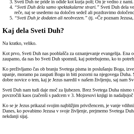
Sveti Duh ne pride in odide kot kurja polt; On je vedno z nami.
“Sveti Duh dela samo spektakularne stvari.”
Sveti Duh dela vel
reče, naj se usedemo na določen sedež ali pozdravimo določen
“Sveti Duh je dodaten ali neobvezen.”
(tj. »Če poznam Jezusa,
Kaj dela Sveti Duh?
Na kratko, veliko.
Kot prvo, Sveti Duh nas pooblašča za oznanjevanje evangelija. Ena od o
zaupamo, da nas bo Sveti Duh spomnil, kaj potrebujemo, ko to potre
Ko preživljamo čas ob branju Svetega pisma in poslušanju Boga, izvemo,
upanje, moramo pa zaupati Bogu in biti pozorni na njegovega Duha. Sve
dobre novice o tem, kaj je Jezus naredil v našem življenju, saj nam 
Sveti Duh nam tudi daje moč za ljubezen. Brez Svetega Duha nismo spos
povzročili kaos (začenši s padcem v 3. Mojzesovi knjigi in nadaljujoč
Ko se je Jezus prikazal svojim najbližjim privržencem, je vanje vdihn
Danes, ko povabimo Jezusa v svoje življenje, prejmemo Svetega Duha 
nekdanji sijaj.