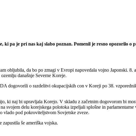
e, ki pa je pri nas kaj slabo poznan. Pomenil je resno opozorilo o p
 obljubila, da bo po zmagi v Evropi napovedala vojno Japonski. 8. avg
a ozemlju današnje Severne Koreje.
 ZDA dogovorili o razdelitvi okupacijskih con v Koreji po 38. vzporedn
, ki naj bi upravljala Korejo. V skladu z začetnim dogovorom bi moral
na svojem delu korejskega polotoka izpeljali splošne in parlamentarne
o vlado pod pokroviteljstvom Sovjetske zveze.
je zapustila še ameriška vojska.