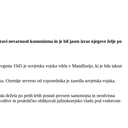
ravi nevarnosti komunizma in je bil jasen izraz njegove želje po
usta 1945 je sovjetska vojska vdrla v Mandžurijo, ki je bila takrat
iku. Ozemlje severno od vzporednika je zasedla sovjetska vojska,
a dežela po petih letih postati povsem samostojna in neodvisna
 volitve in posledično oblikovali južnokorejsko vlado pod vodstvom