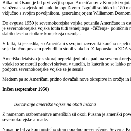
Bitka pri Osanu je bil prvi večji spopad Američanov v Korejski vojni. 
založena s sovjetskimi tanki in topništvom. Izgubili so bitko in 180 mo
vključno s svojim poveljnikom, generalmajorjem Williamom Deanom
Do avgusta 1950 je severnokorejska vojska potisnila Američane in o
je severnokorejska vojska lotila tudi temeljitega »čiščenja« političn
slabih deset odstotkov korejskega ozemlja.
V bitki, ki je sledila, so Američani s svojimi zavezniki končno uspeli u
se je končno povsem prebudil in stopil v akcijo. Z Japonske in ZDA so 
Ameriško letalstvo je s skoraj neprekinjenimi napadi na severnokorejs
vojaki so se morali podnevi skrivati v tunelih, iz katerih so se lahko 
podpora severnokorejske vojske se je sesula.
Medtem pa so Američani pridno dovažali nove okrepitve in orožje in 
Inčon (september 1950)
Izkrcavanje ameriške vojske na obali Inčona
Z namenom razbremenitve ameriških sil okoli Pusana je ameriški povel
severnokorejske armade.
Napad je bil za komunistično stran popolno presenečenje. Severna Kore