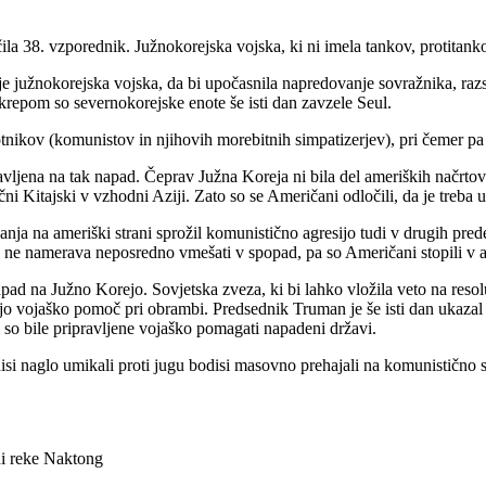
ila 38. vzporednik. Južnokorejska vojska, ki ni imela tankov, protitanko
a je južnokorejska vojska, da bi upočasnila napredovanje sovražnika, raz
krepom so severnokorejske enote še isti dan zavzele Seul.
ikov (komunistov in njihovih morebitnih simpatizerjev), pri čemer pa so b
jena na tak napad. Čeprav Južna Koreja ni bila del ameriških načrtov g
i Kitajski v vzhodni Aziji. Zato so se Američani odločili, da je treba u
anja na ameriški strani sprožil komunistično agresijo tudi v drugih pre
za ne namerava neposredno vmešati v spopad, pa so Američani stopili v a
d na Južno Korejo. Sovjetska zveza, ki bi lahko vložila veto na resoluci
ijo vojaško pomoč pri obrambi. Predsednik Truman je še isti dan ukazal 
o bile pripravljene vojaško pomagati napadeni državi.
disi naglo umikali proti jugu bodisi masovno prehajali na komunistično 
ni reke Naktong