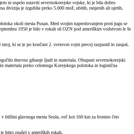
jem ni uspelo ustaviti severnokorejske vojske, ki je bila dobro
 divizija je izgubila preko 5.000 mož, ubitih, ranjenih ali ujetih,
olotoka okoli mesta Pusan. Med svojim napredovanjem proti jugu se
v. Septembra 1950 je bilo v rokah sil OZN pod ameriškim vodstvom le še
troj, ki se je po končani 2. svetovni vojni precej razpustil in zaspal,
mogočilo dnevno gibanje ljudi in materiala. Obupani severnokorejski
di in materiala preko celotnega Korejskega polotoka in logistična
 v bližini glavnega mesta Seula, več kot 160 km za frontno črto
je hitro znašel v ameriških rokah.