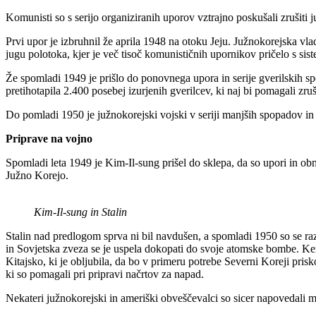
Komunisti so s serijo organiziranih uporov vztrajno poskušali zrušiti 
Prvi upor je izbruhnil že aprila 1948 na otoku Jeju. Južnokorejska vla
jugu polotoka, kjer je več tisoč komunističnih upornikov pričelo s sis
Že spomladi 1949 je prišlo do ponovnega upora in serije gverilskih sp
pretihotapila 2.400 posebej izurjenih gverilcev, ki naj bi pomagali zru
Do pomladi 1950 je južnokorejski vojski v seriji manjših spopadov in 
Priprave na vojno
Spomladi leta 1949 je Kim-Il-sung prišel do sklepa, da so upori in ob
Južno Korejo.
Kim-Il-sung in Stalin
Stalin nad predlogom sprva ni bil navdušen, a spomladi 1950 so se r
in Sovjetska zveza se je uspela dokopati do svoje atomske bombe. Ker s
Kitajsko, ki je obljubila, da bo v primeru potrebe Severni Koreji pri
ki so pomagali pri pripravi načrtov za napad.
Nekateri južnokorejski in ameriški obveščevalci so sicer napovedali m