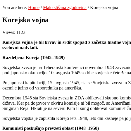
You are here:
Home
/
Malo slišana zgodovina
/
Korejska vojna
Korejska vojna
Views: 1123
Korejska vojna je bil krvav in srdit spopad z začetka hladne vojn
svetovni nadvladi.
Razdeljena Koreja (1945–1949)
Sovjetska zveza je na Teheranski konferenci novembra 1943 zaveznicam
pod japonsko okupacijo. 10. avgusta 1945 so bile sovjetske čete že n
Po japonski kapitulaciji, 15. avgusta 1945, sta se Sovjetska zveza in
ozemlje južno od vzporednika pa ameriška.
Decembra 1945 sta Sovjetska zveza in ZDA oblikovali skupno komisijo
država. Ker pa dogovor v okviru komisije ni bil mogoč, so Američani 
Singman Reja. Hkrati je na severu Kim Il-sung oblikoval komunističn
Sovjetska vojska je zapustila Korejo leta 1948, leto dni kasneje pa jo 
Komunisti poskušajo prevzeti oblast (1948–1950)