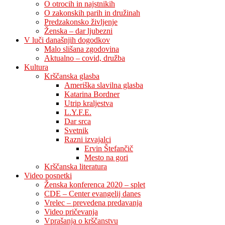
O otrocih in najstnikih
O zakonskih parih in družinah
Predzakonsko življenje
Ženska – dar ljubezni
V luči današnjih dogodkov
Malo slišana zgodovina
Aktualno – covid, družba
Kultura
Krščanska glasba
Ameriška slavilna glasba
Katarina Bordner
Utrip kraljestva
L.Y.F.E.
Dar srca
Svetnik
Razni izvajalci
Ervin Štefančič
Mesto na gori
Krščanska literatura
Video posnetki
Ženska konferenca 2020 – splet
CDE – Center evangelij danes
Vrelec – prevedena predavanja
Video pričevanja
Vprašanja o krščanstvu