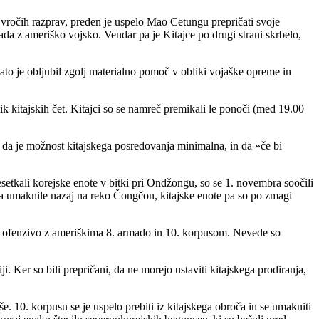
vročih razprav, preden je uspelo Mao Cetungu prepričati svoje
pada z ameriško vojsko. Vendar pa je Kitajce po drugi strani skrbelo,
ato je obljubil zgolj materialno pomoč v obliki vojaške opreme in
k kitajskih čet. Kitajci so se namreč premikali le ponoči (med 19.00
da je možnost kitajskega posredovanja minimalna, in da »če bi
etkali korejske enote v bitki pri Ondžongu, so se 1. novembra soočili
a umaknile nazaj na reko Čongčon, kitajske enote pa so po zmagi
lo ofenzivo z ameriškima 8. armado in 10. korpusom. Nevede so
 Ker so bili prepričani, da ne morejo ustaviti kitajskega prodiranja,
 10. korpusu se je uspelo prebiti iz kitajskega obroča in se umakniti