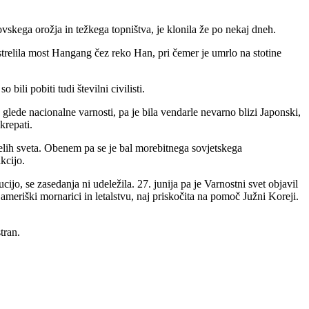
vskega orožja in težkega topništva, je klonila že po nekaj dneh.
strelila most Hangang čez reko Han, pri čemer je umrlo na stotine
ili pobiti tudi številni civilisti.
lede nacionalne varnosti, pa je bila vendarle nevarno blizi Japonski,
krepati.
delih sveta. Obenem pa se je bal morebitnega sovjetskega
kcijo.
jo, se zasedanja ni udeležila. 27. junija pa je Varnostni svet objavil
ameriški mornarici in letalstvu, naj priskočita na pomoč Južni Koreji.
stran.