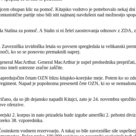
jcem obupan klic na pomoč. Kitajsko vodstvo je potrebovalo nekaj dni 
 komunistične partije niso bili niti najmanj navdušeni nad možnostjo spo
la Stalina za pomoč. A Stalin si ni želel zaostrovanja odnosov z ZDA, z
Zavezniška izvidniška letala so povsem spregledala ta velikanski premi
i noči, ko so se ponovno premaknili naprej.
eneral MacArthur. General MacArthur je uspel predsednika prepričati, 
 niso imeli ustrezne zračne zaščite.
i napredujočim četam OZN blizu kitajsko-korejske meje. Potem ko so zdes
ki regiment. Napad je popolnoma presenetil čete OZN, ki so se nemudom
ičano, da so jih dejansko napadli Kitajci, zato je 24. novembra sproži
hove ofenzive.
ki 2. korpus in nato prizadela hude izgube ameriški 2. pehotni diviziji.
 preko 38. vzporednika.
inskem vodnem rezervoarju. A tukaj so bile zavezniške sile uspešnejše.