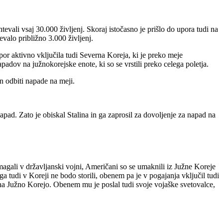
vali vsaj 30.000 življenj. Skoraj istočasno je prišlo do upora tudi na
evalo približno 3.000 življenj.
or aktivno vključila tudi Severna Koreja, ki je preko meje
padov na južnokorejske enote, ki so se vrstili preko celega poletja.
n odbiti napade na meji.
pad. Zato je obiskal Stalina in ga zaprosil za dovoljenje za napad na
gali v državljanski vojni, Američani so se umaknili iz Južne Koreje
a tudi v Koreji ne bodo storili, obenem pa je v pogajanja vključil tudi
d na Južno Korejo. Obenem mu je poslal tudi svoje vojaške svetovalce,