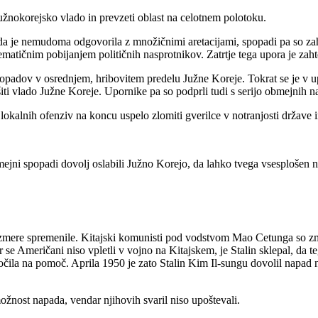
južnokorejsko vlado in prevzeti oblast na celotnem polotoku.
da je nemudoma odgovorila z množičnimi aretacijami, spopadi pa so zahte
tematičnim pobijanjem političnih nasprotnikov. Zatrtje tega upora je zaht
opadov v osrednjem, hribovitem predelu Južne Koreje. Tokrat se je v up
šiti vlado Južne Koreje. Upornike pa so podprli tudi s serijo obmejnih na
lokalnih ofenziv na koncu uspelo zlomiti gverilce v notranjosti države i
mejni spopadi dovolj oslabili Južno Korejo, da lahko tvega vsesplošen na
azmere spremenile. Kitajski komunisti pod vodstvom Mao Cetunga so zma
e Američani niso vpletli v vojno na Kitajskem, je Stalin sklepal, da teg
skočila na pomoč. Aprila 1950 je zato Stalin Kim Il-sungu dovolil napa
ožnost napada, vendar njihovih svaril niso upoštevali.