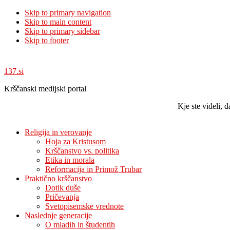
Skip to primary navigation
Skip to main content
Skip to primary sidebar
Skip to footer
137.si
Krščanski medijski portal
Kje ste videli,
Religija in verovanje
Hoja za Kristusom
Krščanstvo vs. politika
Etika in morala
Reformacija in Primož Trubar
Praktično krščanstvo
Dotik duše
Pričevanja
Svetopisemske vrednote
Naslednje generacije
O mladih in študentih