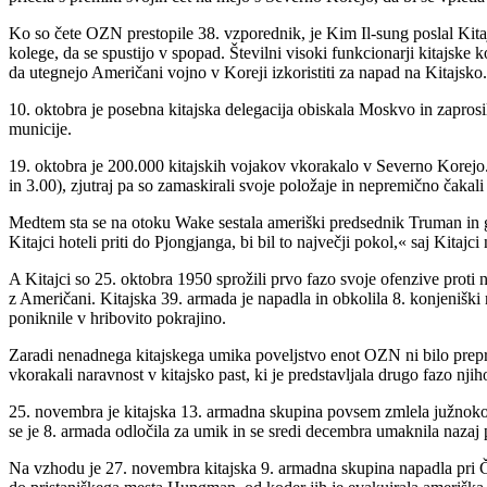
Ko so čete OZN prestopile 38. vzporednik, je Kim Il-sung poslal Kita
kolege, da se spustijo v spopad. Številni visoki funkcionarji kitajske
da utegnejo Američani vojno v Koreji izkoristiti za napad na Kitajsko.
10. oktobra je posebna kitajska delegacija obiskala Moskvo in zaprosi
municije.
19. oktobra je 200.000 kitajskih vojakov vkorakalo v Severno Korejo. 
in 3.00), zjutraj pa so zamaskirali svoje položaje in nepremično čakal
Medtem sta se na otoku Wake sestala ameriški predsednik Truman in g
Kitajci hoteli priti do Pjongjanga, bi bil to največji pokol,« saj Kitajci
A Kitajci so 25. oktobra 1950 sprožili prvo fazo svoje ofenzive prot
z Američani. Kitajska 39. armada je napadla in obkolila 8. konjeniš
poniknile v hribovito pokrajino.
Zaradi nenadnega kitajskega umika poveljstvo enot OZN ni bilo prepr
vkorakali naravnost v kitajsko past, ki je predstavljala drugo fazo nji
25. novembra je kitajska 13. armadna skupina povsem zmlela južnokorejs
se je 8. armada odločila za umik in se sredi decembra umaknila nazaj
Na vzhodu je 27. novembra kitajska 9. armadna skupina napadla pri Čos