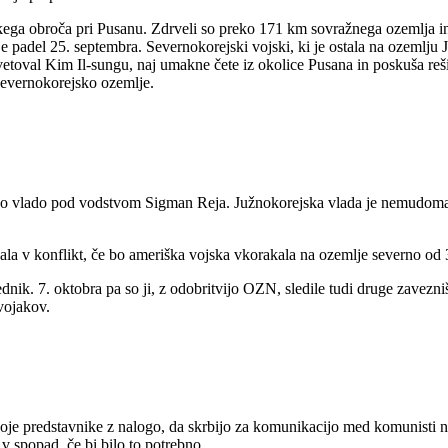
skega obroča pri Pusanu. Zdrveli so preko 171 km sovražnega ozemlja in
 padel 25. septembra. Severnokorejski vojski, ki je ostala na ozemlju Ju
vetoval Kim Il-sungu, naj umakne čete iz okolice Pusana in poskuša reši
 severnokorejsko ozemlje.
o vlado pod vodstvom Sigman Reja. Južnokorejska vlada je nemudoma p
šala v konflikt, če bo ameriška vojska vkorakala na ozemlje severno od
dnik. 7. oktobra pa so ji, z odobritvijo OZN, sledile tudi druge zavezn
vojakov.
voje predstavnike z nalogo, da skrbijo za komunikacijo med komunisti na
 v spopad, če bi bilo to potrebno.