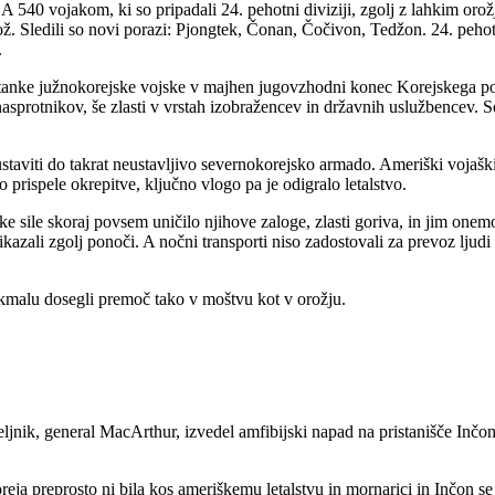
A 540 vojakom, ki so pripadali 24. pehotni diviziji, zgolj z lahkim orož
ž. Sledili so novi porazi: Pjongtek, Čonan, Čočivon, Tedžon. 24. pehotna
.
stanke južnokorejske vojske v majhen jugovzhodni konec Korejskega p
ih nasprotnikov, še zlasti v vrstah izobražencev in državnih uslužbence
staviti do takrat neustavljivo severnokorejsko armado. Ameriški vojaški s
prispele okrepitve, ključno vlogo pa je odigralo letalstvo.
ke sile skoraj povsem uničilo njihove zaloge, zlasti goriva, in jim one
prikazali zgolj ponoči. A nočni transporti niso zadostovali za prevoz lju
kmalu dosegli premoč tako v moštvu kot v orožju.
jnik, general MacArthur, izvedel amfibijski napad na pristanišče Inčon
ja preprosto ni bila kos ameriškemu letalstvu in mornarici in Inčon se 