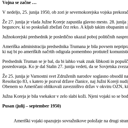
Vojna se začne …
V nedeljo, 25. junija 1950, ob zori je severnokorejska vojska prekorač
Že 27. junija je vlada Južne Koreje zapustila glavno mesto. 28. junij
beguncev, ki so poskušali zbežati čez reko. A kljub takim obupanim u
Južnokorejski predsednik je posledično ukazal poboj političnih nasprotn
Ameriška administracija predsednika Trumana je bila povsem nepripravl
ki naj bi po ameriških načrtih odigrala pomembno protiutež komunističn
Predsednik Truman se je bal, da bi lahko vsak znak šibkosti in popušč
posredovanja. Ko je dal Stalin 27. junija vedeti, da se Sovjetska zve
Že 25. junija je Varnostni svet Združenih narodov soglasno obsodil napa
Resolucijo 83, s katero je pozval države članice, naj Južni Koreji nud
Obenem so Američani oblikovali zavezništvo držav v okviru OZN, ki s
Južna Koreja je bila vsekakor v zelo slabi koži. Njeni vojaki so se bo
Pusan (julij – september 1950)
Ameriški vojaki opazujejo sovražnikove položaje na drugi stra