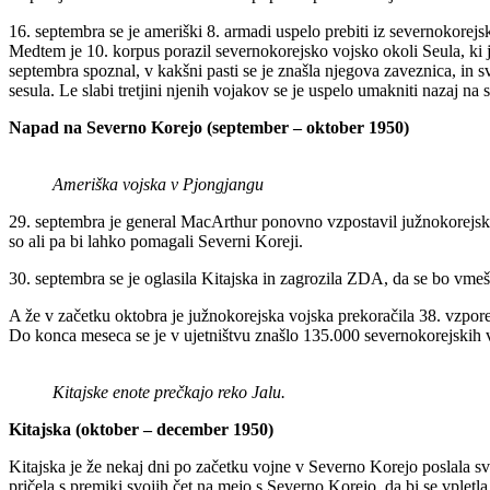
16. septembra se je ameriški 8. armadi uspelo prebiti iz severnokorej
Medtem je 10. korpus porazil severnokorejsko vojsko okoli Seula, ki je
septembra spoznal, v kakšni pasti se je znašla njegova zaveznica, in s
sesula. Le slabi tretjini njenih vojakov se je uspelo umakniti nazaj na
Napad na Severno Korejo (september – oktober 1950)
Ameriška vojska v Pjongjangu
29. septembra je general MacArthur ponovno vzpostavil južnokorejsk
so ali pa bi lahko pomagali Severni Koreji.
30. septembra se je oglasila Kitajska in zagrozila ZDA, da se bo vme
A že v začetku oktobra je južnokorejska vojska prekoračila 38. vzpore
Do konca meseca se je v ujetništvu znašlo 135.000 severnokorejskih 
Kitajske enote prečkajo reko Jalu.
Kitajska (oktober – december 1950)
Kitajska je že nekaj dni po začetku vojne v Severno Korejo poslala s
pričela s premiki svojih čet na mejo s Severno Korejo, da bi se vpletla