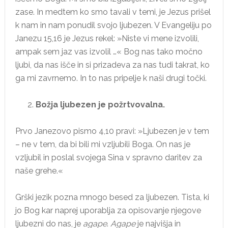
zase. In medtem ko smo tavali v temi, je Jezus prišel
k nam in nam ponudil svojo ljubezen. V Evangeliju po
Janezu 15,16 je Jezus rekel: »Niste vi mene izvolili,
ampak sem jaz vas izvolil …« Bog nas tako močno
ljubi, da nas išče in si prizadeva za nas tudi takrat, ko
ga mi zavrnemo. In to nas pripelje k naši drugi točki.
Božja ljubezen je požrtvovalna.
Prvo Janezovo pismo 4,10 pravi: »Ljubezen je v tem
– ne v tem, da bi bili mi vzljubili Boga. On nas je
vzljubil in poslal svojega Sina v spravno daritev za
naše grehe.«
Grški jezik pozna mnogo besed za ljubezen. Tista, ki
jo Bog kar naprej uporablja za opisovanje njegove
ljubezni do nas, je
agape
.
Agape
je najvišja in