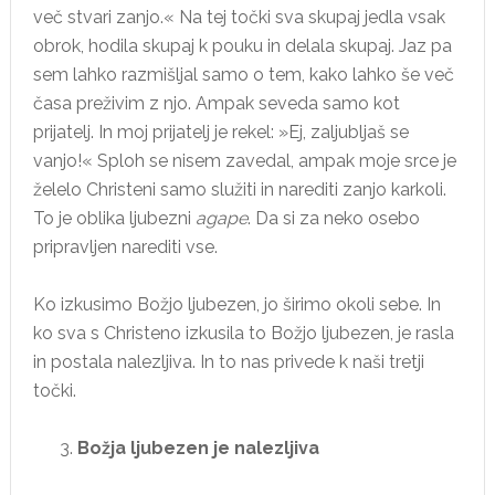
več stvari zanjo.« Na tej točki sva skupaj jedla vsak
obrok, hodila skupaj k pouku in delala skupaj. Jaz pa
sem lahko razmišljal samo o tem, kako lahko še več
časa preživim z njo. Ampak seveda samo kot
prijatelj. In moj prijatelj je rekel: »Ej, zaljubljaš se
vanjo!« Sploh se nisem zavedal, ampak moje srce je
želelo Christeni samo služiti in narediti zanjo karkoli.
To je oblika ljubezni
agape
. Da si za neko osebo
pripravljen narediti vse.
Ko izkusimo Božjo ljubezen, jo širimo okoli sebe. In
ko sva s Christeno izkusila to Božjo ljubezen, je rasla
in postala nalezljiva. In to nas privede k naši tretji
točki.
Božja ljubezen je nalezljiva