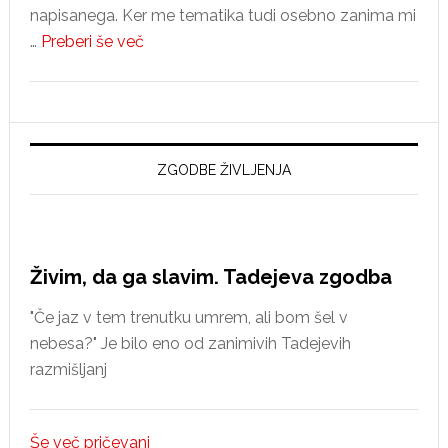
napisanega. Ker me tematika tudi osebno zanima mi
about
…
Preberi še več
Nekatera
nova
spoznanja
o
reformaciji
ZGODBE ŽIVLJENJA
v
Idriji
Živim, da ga slavim. Tadejeva zgodba
"Če jaz v tem trenutku umrem, ali bom šel v
nebesa?" Je bilo eno od zanimivih Tadejevih
razmišljanj
Še več pričevanj