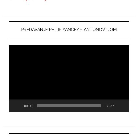
PREDAVANJE PHILIP YANCEY – ANTONOV DOM
Video
Player
00:00
55:27