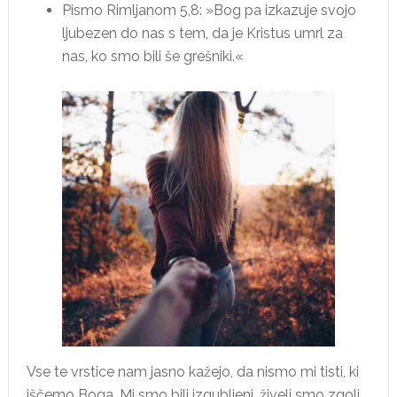
Pismo Rimljanom 5,8:
»Bog pa izkazuje svojo
ljubezen do nas s tem, da je Kristus umrl za
nas, ko smo bili še grešniki.«
Vse te vrstice nam jasno kažejo, da nismo mi tisti, ki
iščemo Boga. Mi smo bili izgubljeni, živeli smo zgolj