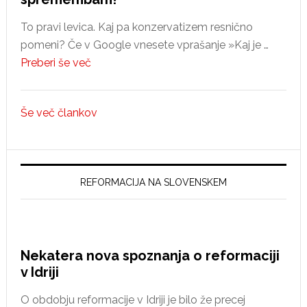
To pravi levica. Kaj pa konzervatizem resnično
pomeni? Če v Google vnesete vprašanje »Kaj je …
about
Preberi še več
Ali
konzervativci
Še več člankov
nasprotujejo
spremembam?
REFORMACIJA NA SLOVENSKEM
Nekatera nova spoznanja o reformaciji
v Idriji
O obdobju reformacije v Idriji je bilo že precej