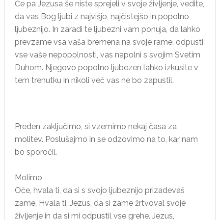
Če pa Jezusa še niste sprejeli v svoje življenje, vedite,
da vas Bog ljubi z najvišjo, najčistejšo in popolno
ljubeznijo. In zaradi te ljubezni vam ponuja, da lahko
prevzame vsa vaša bremena na svoje rame, odpusti
vse vaše nepopolnosti, vas napolni s svojim Svetim
Duhom. Njegovo popolno ljubezen lahko izkusite v
tem trenutku in nikoli več vas ne bo zapustil.
Preden zaključimo, si vzemimo nekaj časa za
molitev. Poslušajmo in se odzovimo na to, kar nam
bo sporočil.
Molímo
Oče, hvala ti, da si s svojo ljubeznijo prizadevaš
zame. Hvala ti, Jezus, da si zame žrtvoval svoje
življenje in da si mi odpustil vse grehe. Jezus,