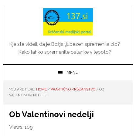
Skip
Skip
Skip
Skip
to
to
to
to
primary
main
primary
footer
navigation
content
sidebar
Kje ste videli, da je Božja ljubezen spremenila zlo?
Kako lahko spremenite ostanke v lepoto?
MENU
YOU ARE HERE:
HOME
/
PRAKTIČNO KRŠČANSTVO
/
OB
VALENTINOVI NEDELJI
Ob Valentinovi nedelji
Views: 109