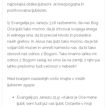
najčistejša oblika ljubezni. Je brezpogojna in
požrtvovalna ljubezen.
Iz Evangelija po Janezu 3,16 razberemo, da nas Bog
Oče ljubi tako močno, da je žrtvoval svojega enega
in edinega sina, da bi prevzel krivdo in posledice
naših grehov. In Jezus nas ljubi tako močno, da je bil
voljan biti mučen in umreti namesto nas, da bi tako
obnovil naš odnos z Bogom. Tako imamo lahko mi
odnos z Bogom sedaj, ko smo še na zemlji, z njim pa
lahko preživimo tudi večnost v nebesih!
Med branjem naslednjih vrstic imejte v mislih
ljubezen
agape
.
Evangelij po Janezu 15,9: »Kakor je Oče mene
ljubil, sem tudi jaz vas ljubil. Ostanite v moji