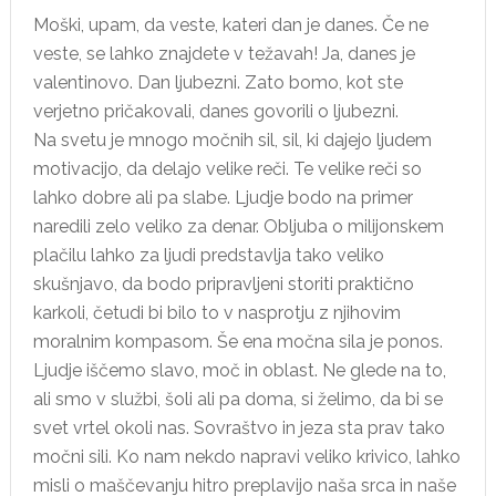
Moški, upam, da veste, kateri dan je danes. Če ne
veste, se lahko znajdete v težavah! Ja, danes je
valentinovo. Dan ljubezni. Zato bomo, kot ste
verjetno pričakovali, danes govorili o ljubezni.
Na svetu je mnogo močnih sil, sil, ki dajejo ljudem
motivacijo, da delajo velike reči. Te velike reči so
lahko dobre ali pa slabe. Ljudje bodo na primer
naredili zelo veliko za denar. Obljuba o milijonskem
plačilu lahko za ljudi predstavlja tako veliko
skušnjavo, da bodo pripravljeni storiti praktično
karkoli, četudi bi bilo to v nasprotju z njihovim
moralnim kompasom. Še ena močna sila je ponos.
Ljudje iščemo slavo, moč in oblast. Ne glede na to,
ali smo v službi, šoli ali pa doma, si želimo, da bi se
svet vrtel okoli nas. Sovraštvo in jeza sta prav tako
močni sili. Ko nam nekdo napravi veliko krivico, lahko
misli o maščevanju hitro preplavijo naša srca in naše