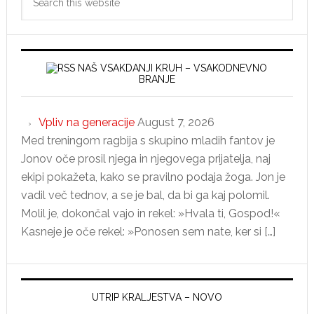
Sidebar
this
website
NAŠ VSAKDANJI KRUH – VSAKODNEVNO
BRANJE
Vpliv na generacije
August 7, 2026
Med treningom ragbija s skupino mladih fantov je
Jonov oče prosil njega in njegovega prijatelja, naj
ekipi pokažeta, kako se pravilno podaja žoga. Jon je
vadil več tednov, a se je bal, da bi ga kaj polomil.
Molil je, dokončal vajo in rekel: »Hvala ti, Gospod!«
Kasneje je oče rekel: »Ponosen sem nate, ker si […]
UTRIP KRALJESTVA – NOVO