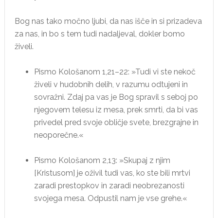
Bog nas tako močno ljubi, da nas išče in si prizadeva
za nas, in bo s tem tudi nadaljeval, dokler bomo
živeli.
Pismo Kološanom 1,21–22:
»Tudi vi ste nekoč
živeli v hudobnih delih, v razumu odtujeni in
sovražni. Zdaj pa vas je Bog spravil s seboj po
njegovem telesu iz mesa, prek smrti, da bi vas
privedel pred svoje obličje svete, brezgrajne in
neoporečne.«
Pismo Kološanom 2,13:
»Skupaj z njim
[Kristusom] je oživil tudi vas, ko ste bili mrtvi
zaradi prestopkov in zaradi neobrezanosti
svojega mesa. Odpustil nam je vse grehe.«