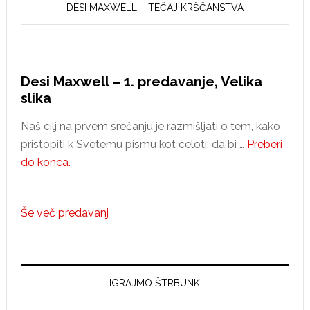
DESI MAXWELL – TEČAJ KRŠČANSTVA
Desi Maxwell – 1. predavanje, Velika
slika
Naš cilj na prvem srečanju je razmišljati o tem, kako
pristopiti k Svetemu pismu kot celoti: da bi …
Preberi
about
do konca.
Desi
Maxwell
Še več predavanj
–
1.
predavanje,
Velika
IGRAJMO ŠTRBUNK
slika