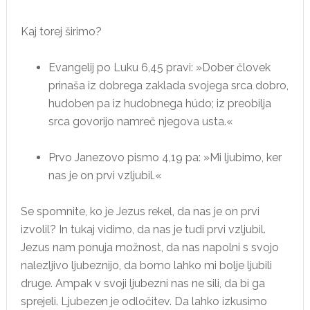
Kaj torej širimo?
Evangelij po Luku 6,45 pravi: »Dober človek
prinaša iz dobrega zaklada svojega srca dobro,
hudoben pa iz hudobnega húdo; iz preobilja
srca govorijo namreč njegova usta.«
Prvo Janezovo pismo 4,19 pa: »Mi ljubimo, ker
nas je on prvi vzljubil.«
Se spomnite, ko je Jezus rekel, da nas je on prvi
izvolil? In tukaj vidimo, da nas je tudi prvi vzljubil.
Jezus nam ponuja možnost, da nas napolni s svojo
nalezljivo ljubeznijo, da bomo lahko mi bolje ljubili
druge. Ampak v svoji ljubezni nas ne sili, da bi ga
sprejeli. Ljubezen je odločitev. Da lahko izkusimo