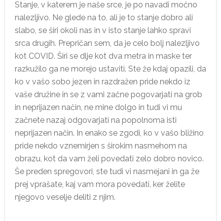
Stanje, v katerem je naše srce, je po navadi močno
nalezljivo. Ne glede na to, ali je to stanje dobro ali
slabo, se širi okoli nas in v isto stanje lahko spravi
srca drugih. Prepričan sem, da je celo bolj nalezljivo
kot COVID. Širi se dlje kot dva metra in maske ter
razkužilo ga ne morejo ustaviti. Ste že kdaj opazili, da
ko v vašo sobo jezen in razdražen pride nekdo iz
vaše družine in se z vami začne pogovarjati na grob
in neprijazen način, ne mine dolgo in tudi vi mu
začnete nazaj odgovarjati na popolnoma isti
neprijazen način. In enako se zgodi, ko v vašo bližino
pride nekdo vznemirjen s širokim nasmehom na
obrazu, kot da vam želi povedati zelo dobro novico.
Še preden spregovori, ste tudi vi nasmejani in ga že
prej vprašate, kaj vam mora povedati, ker želite
njegovo veselje deliti z njim.