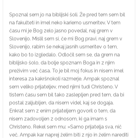
Spoznal sem jo na biblijski šoli. Že pred tem sem bil
na fakulteti in imel neko karierno usmeritev. V tem
času mi je Bog zelo jasno povedal, naj grem v
Slovenijo. Mislil sem si, če mi Bog pravi, naj grem v
Slovenijo, rabim še nekaj jasnih usmeritev o tem,
kako bo to izgledalo. Odločil sem se, da grem na
biblijsko šolo, da bolje spoznam Boga in z njim
preživim več časa. To je bil moj fokus in nisem imel
interesa za kakršnokoli razmerje. Ampak spoznal
sem veliko prijateljev, med njimi tudi Christeno. V
tistem času sem bil tako zaslepljen pred tem, da bi
postal zaljubljen, da nisem videl, kaj se dogaja.
Enkrat sem z enim prijateljem govoril o tem, da
nisem zadovoljen z odnosom, ki ga imam s
Christeno. Rekel sem mu: »Samo prijatelja sva, nič
več. Ampak kar naprej želim biti z njo in želim narediti