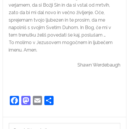
verjamem, da si Božji Sin in da si vstal od mrtvih,
zato da bi mi dal novo in večno življenje. Oče,
sprejemam tvojo ljubezen in te prosim, da me
napolniš s svojim Svetim Duhom. In Bog, če mi v
tem trenutku želiš povedati še kaj, poslušam …
To molimo v Jezusovem mogočnem in ljubečem
imenu. Amen.
Shawn Werdebaugh
Facebook
Mastodon
Email
Share
Primary
Search