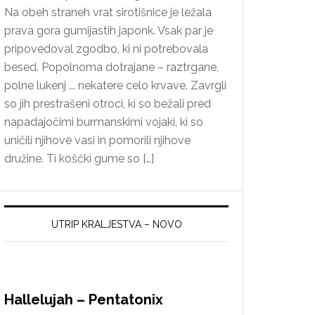
Na obeh straneh vrat sirotišnice je ležala
prava gora gumijastih japonk. Vsak par je
pripovedoval zgodbo, ki ni potrebovala
besed. Popolnoma dotrajane – raztrgane,
polne lukenj ... nekatere celo krvave. Zavrgli
so jih prestrašeni otroci, ki so bežali pred
napadajočimi burmanskimi vojaki, ki so
uničili njihove vasi in pomorili njihove
družine. Ti koščki gume so […]
UTRIP KRALJESTVA – NOVO
Hallelujah – Pentatonix