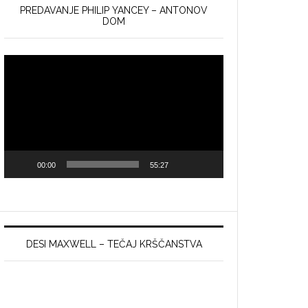
PREDAVANJE PHILIP YANCEY – ANTONOV
DOM
Video
Player
00:00
55:27
DESI MAXWELL – TEČAJ KRŠČANSTVA