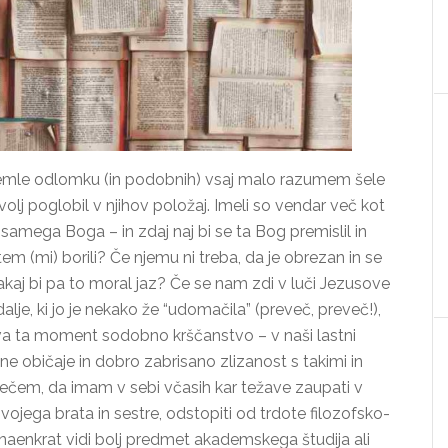
 temle odlomku (in podobnih) vsaj malo razumem šele
olj poglobil v njihov položaj. Imeli so vendar več kot
dar samega Boga – in zdaj naj bi se ta Bog premislil in
m (mi) borili? Če njemu ni treba, da je obrezan in se
zakaj bi pa to moral jaz? Če se nam zdi v luči Jezusove
lje, ki jo je nekako že “udomačila” (preveč, preveč!),
zziva ta moment sodobno krščanstvo – v naši lastni
tne običaje in dobro zabrisano zlizanost s takimi in
rečem, da imam v sebi včasih kar težave zaupati v
ojega brata in sestre, odstopiti od trdote filozofsko-
 naenkrat vidi bolj predmet akademskega študija ali