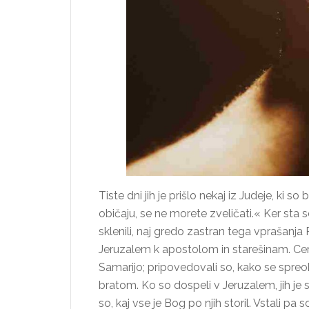
Tiste dni jih je prišlo nekaj iz Judeje, ki
običaju, se ne morete zveličati.« Ker sta 
sklenili, naj gredo zastran tega vprašanja 
Jeruzalem k apostolom in starešinam. Cerkev
Samarijo; pripovedovali so, kako se spreob
bratom. Ko so dospeli v Jeruzalem, jih je s
so, kaj vse je Bog po njih storil. Vstali pa so 