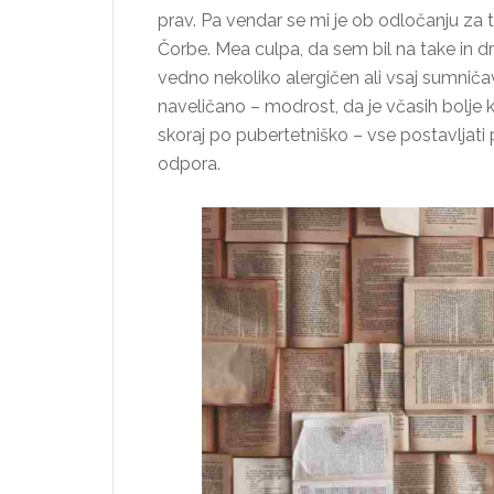
prav. Pa vendar se mi je ob odločanju za
Čorbe. Mea culpa, da sem bil na take in dr
vedno nekoliko alergičen ali vsaj sumničav
naveličano – modrost, da je včasih bolje 
skoraj po pubertetniško – vse postavljati p
odpora.