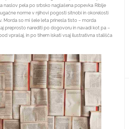
 ta naslov pela po srbsko naglašena popevka Riblje
ugačne norme v njihovi pogosti sitnobi in okorelosti
. Morda so mi šele leta prinesla tisto – morda
kaj preprosto narediti po dogovoru in navadi kot pa –
od vprašaj, in po tihem iskati vsaj ilustrativna stališča