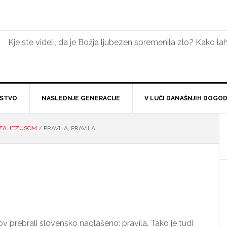
Kje ste videli, da je Božja ljubezen spremenila zlo? Kako 
NSTVO
NASLEDNJE GENERACIJE
V LUČI DANAŠNJIH DOGO
ZA JEZUSOM
/
PRAVILA, PRAVILA …
rebrali slovensko naglašeno: pravíla. Tako je tudi