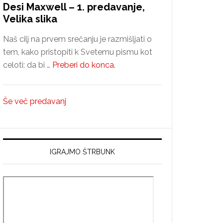
Desi Maxwell – 1. predavanje,
Velika slika
Naš cilj na prvem srečanju je razmišljati o
tem, kako pristopiti k Svetemu pismu kot
about
celoti: da bi …
Preberi do konca.
Desi
Maxwell
Še več predavanj
–
1.
predavanje,
Velika
IGRAJMO ŠTRBUNK
slika