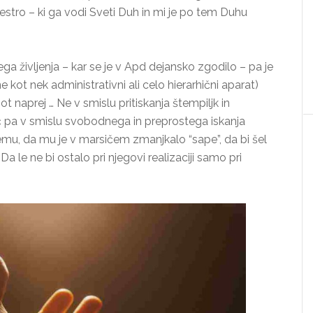
estro – ki ga vodi Sveti Duh in mi je po tem Duhu
a življenja – kar se je v Apd dejansko zgodilo – pa je
e kot nek administrativni ali celo hierarhični aparat)
naprej … Ne v smislu pritiskanja štempiljk in
č pa v smislu svobodnega in preprostega iskanja
temu, da mu je v marsičem zmanjkalo “sape”, da bi šel
a le ne bi ostalo pri njegovi realizaciji samo pri