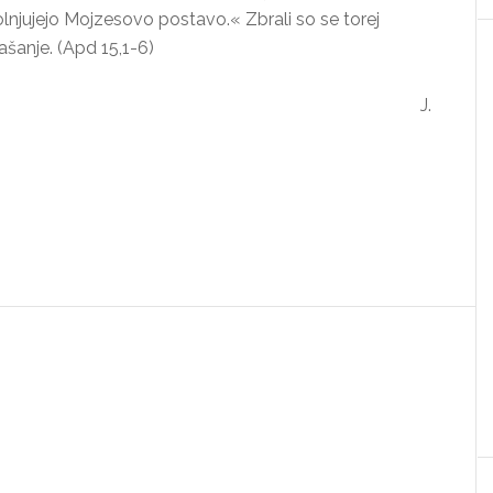
spolnjujejo Mojzesovo postavo.« Zbrali so se torej
rašanje. (Apd 15,1-6)
J.