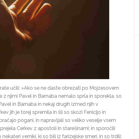
 so brate učili: »Ako se ne daste obrezati po Mojzesovem
se z njimi Pavel in Barnaba nemalo sprla in sporekla, so
Pavel in Barnaba in nekaj drugih izmed njih v
 jih je torej spremila in šli so skozi Fenicijo in
račajo pogani, in napravljali so veliko veselje vsem
prejela Cerkev z apostoli in starešinami; in sporočili
nekateri verniki, ki so bili iz farizejske smeri, in so trdili: