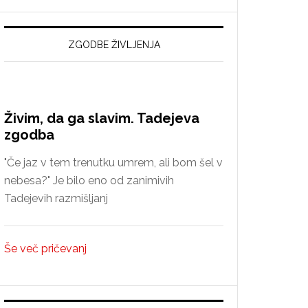
spoznanja
o
reformaciji
ZGODBE ŽIVLJENJA
v
Idriji
Živim, da ga slavim. Tadejeva
zgodba
"Če jaz v tem trenutku umrem, ali bom šel v
nebesa?" Je bilo eno od zanimivih
Tadejevih razmišljanj
Še več pričevanj