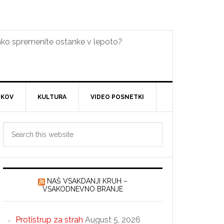
lahko spremenite ostanke v lepoto?
DKOV
KULTURA
VIDEO POSNETKI
Primary
Search
Sidebar
this
website
NAŠ VSAKDANJI KRUH –
VSAKODNEVNO BRANJE
Protistrup za strah
August 5, 2026