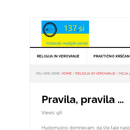
Skip
Skip
Skip
Skip
to
to
to
to
primary
main
primary
footer
navigation
content
sidebar
RELIGIJA IN VEROVANJE
PRAKTIČNO KRŠČA
YOU ARE HERE:
HOME
/
RELIGIJA IN VEROVANJE
/
HOJA 
Pravila, pravila …
Views: 96
Hudomušno domnevam, da ste tale naslov p