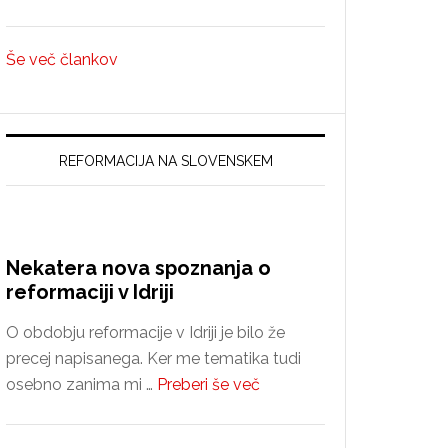
Ali
konzervativci
Še več člankov
nasprotujejo
spremembam?
REFORMACIJA NA SLOVENSKEM
Nekatera nova spoznanja o
reformaciji v Idriji
O obdobju reformacije v Idriji je bilo že
precej napisanega. Ker me tematika tudi
about
osebno zanima mi …
Preberi še več
Nekatera
nova