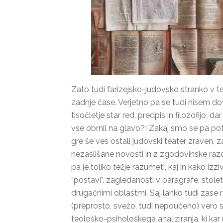
Zato tudi farizejsko-judovsko stranko v
zadnje čase. Verjetno pa se tudi nisem dov
tisočletje star red, predpis in filozofijo, 
vse obrnil na glavo?! Zakaj smo se pa pote
gre še ves ostali judovski teater zraven, 
nezaslišane novosti in z zgodovinske razda
pa je toliko težje razumeti, kaj in kako i
“postavi”, zagledanosti v paragrafe, stole
drugačnimi oblastmi. Saj lahko tudi zase 
(preprosto, svežo, tudi nepoučeno) vero sv
teološko-psihološkega analiziranja, ki kar