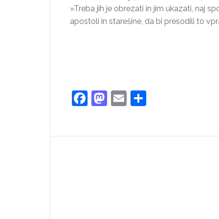
»Treba jih je obrezati in jim ukazati, naj 
apostoli in starešine, da bi presodili to vp
Facebook
Mastodon
Email
Share