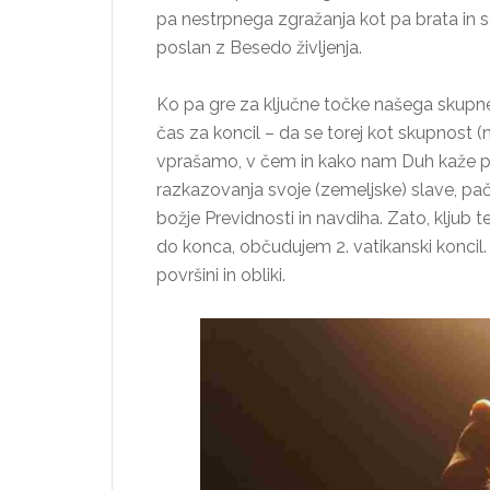
pa nestrpnega zgražanja kot pa brata in s
poslan z Besedo življenja.
Ko pa gre za ključne točke našega skupneg
čas za koncil – da se torej kot skupnost (n
vprašamo, v čem in kako nam Duh kaže pot 
razkazovanja svoje (zemeljske) slave, pa
božje Previdnosti in navdiha. Zato, kljub 
do konca, občudujem 2. vatikanski koncil. D
površini in obliki.