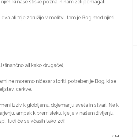
 njim, ki naše stiske pozna in nam želi pomagati.
 dva ali trije združijo v molitvi, tam je Bog med njimi.
i (finančno ali kako drugače),
mi ne moremo ničesar storiti, potreben je Bog, ki se
eljstev, cerkve.
eni izziv k globljemu dojemanju sveta in stvari. Ne k
rjenju, ampak k premisleku, kje je v našem življenju
pi, tudi če se včasih tako zdi!
Z.M.