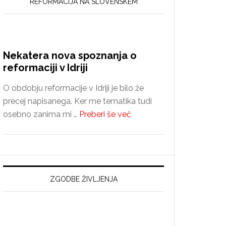
REFORMACIJA NA SLOVENSKEM
Nekatera nova spoznanja o
reformaciji v Idriji
O obdobju reformacije v Idriji je bilo že
precej napisanega. Ker me tematika tudi
about
osebno zanima mi …
Preberi še več
Nekatera
nova
spoznanja
o
reformaciji
ZGODBE ŽIVLJENJA
v
Idriji