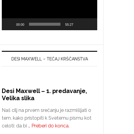
00:00
55:27
DESI MAXWELL – TEČAJ KRŠČANSTVA
Desi Maxwell – 1. predavanje,
Velika slika
Naš cilj na prvem srečanju je razmišljati o
tem, kako pristopiti k Svetemu pismu kot
about
celoti: da bi …
Preberi do konca.
Desi