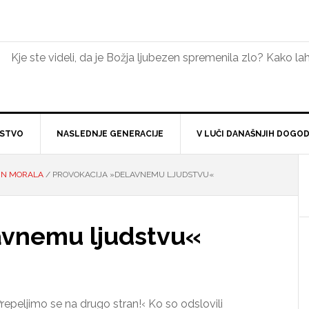
Kje ste videli, da je Božja ljubezen spremenila zlo? Kako 
NSTVO
NASLEDNJE GENERACIJE
V LUČI DANAŠNJIH DOGO
 IN MORALA
/
PROVOKACIJA »DELAVNEMU LJUDSTVU«
avnemu ljudstvu«
 ›Prepeljimo se na drugo stran!‹ Ko so odslovili