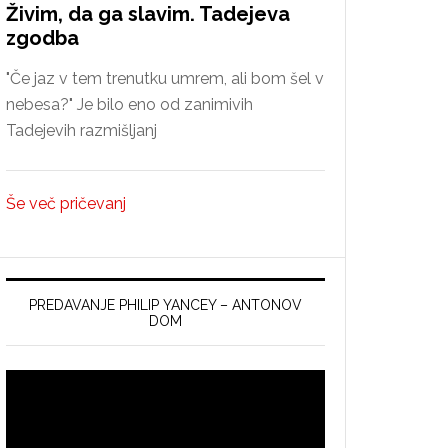
Živim, da ga slavim. Tadejeva
zgodba
"Če jaz v tem trenutku umrem, ali bom šel v
nebesa?" Je bilo eno od zanimivih
Tadejevih razmišljanj
Še več pričevanj
PREDAVANJE PHILIP YANCEY – ANTONOV
DOM
Video
Player