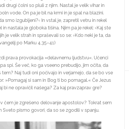
i drugi čolni so pluli z njim. Nastal je velik vihar in
 poln vode. On pa je bil na krmi in je spal na blazini.
, da smo izgubljeni?‹ In vstal je, zapretil vetru in rekel
el in nastala je globoka tišina. Njim pa je rekel: ›Kaj ste
h je velik strah in spraševali so se: ›Kdo neki je ta, da
vangelij po Marku 4,35–41)
di prava provokacija »delavnemu ljudstvu«. Učenci
 pa spi. Še več, ko ga vseeno prebudijo, jim očita, da
 s tem? Naj tudi oni počivajo in verjamejo, da se bo vse
or: »Pomagaj si sam in Bog ti bo pomagal.« Če Jezus
aj bi ne opravičil našega? Za kaj pravzaprav gre?
n v čem je zgrešeno delovanje apostolov? Tokrat sem
Sveto pismo govori, da so se zgodili v spanju.