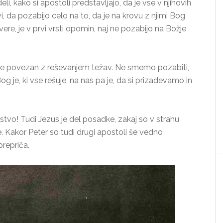
, kako si apostoli predstavljajo, da je vse v njihovih
i, da pozabijo celo na to, da je na krovu z njimi Bog
ere, je v prvi vrsti opomin, naj ne pozabijo na Božje
 je povezan z reševanjem težav. Ne smemo pozabiti,
g je, ki vse rešuje, na nas pa je, da si prizadevamo in
stvo! Tudi Jezus je del posadke, zakaj so v strahu
tve. Kakor Peter so tudi drugi apostoli še vedno
prepriča.