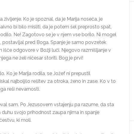
 življenje. Ko je spoznal, da je Marija noseča, je
aivno bi bilo misliti, da je potem šel preprosto spat,
odilo. Ne! Zagotovo se je v njem vse borilo. Ni mogel
alo, postavljal pred Boga. Spanje je samo povzetek
in išče odgovore v Božji luči. Njegovo razmišljanje v
jega ne želi ničesar storiti. Bog je prvi!
o. Ko je Marija rodila, se Jožef ni prepustil
iskal najboljšo rešitev za otroka, ženo in zase. Ko v to
ga reši nevarnosti.
eševal sam. Po Jezusovem vstajenju pa razume, da sta
 duhu svojo prihodnost zaupa njima in spanje
estvu, ki moli.