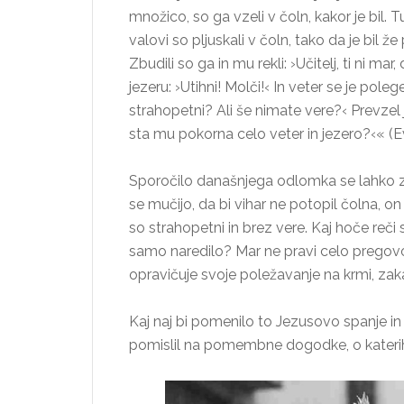
množico, so ga vzeli v čoln, kakor je bil. Tud
valovi so pljuskali v čoln, tako da je bil že
Zbudili so ga in mu rekli: ›Učitelj, ti ni mar
jezeru: ›Utihni! Molči!‹ In veter se je poleg
strahopetni? Ali še nimate vere?‹ Prevzel ji
sta mu pokorna celo veter in jezero?‹« (E
Sporočilo današnjega odlomka se lahko z
se mučijo, da bi vihar ne potopil čolna, on
so strahopetni in brez vere. Kaj hoče reči
samo naredilo? Mar ne pravi celo pregov
opravičuje svoje poležavanje na krmi, zak
Kaj naj bi pomenilo to Jezusovo spanje i
pomislil na pomembne dogodke, o katerih 