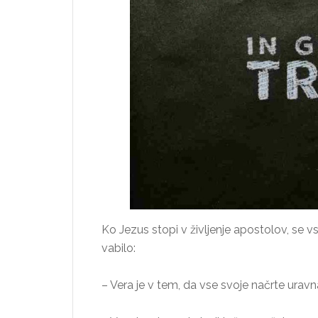
Ko Jezus stopi v življenje apostolov, se
vabilo:
– Vera je v tem, da vse svoje načrte ura