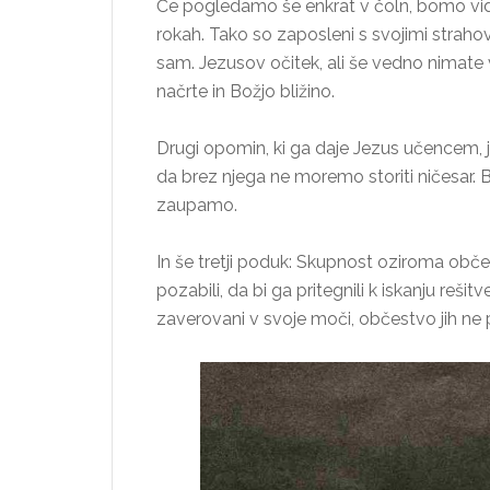
Če pogledamo še enkrat v čoln, bomo videli
rokah. Tako so zaposleni s svojimi strahov
sam. Jezusov očitek, ali še vedno nimate v
načrte in Božjo bližino.
Drugi opomin, ki ga daje Jezus učencem,
da brez njega ne moremo storiti ničesar. Bo
zaupamo.
In še tretji poduk: Skupnost oziroma obče
pozabili, da bi ga pritegnili k iskanju reši
zaverovani v svoje moči, občestvo jih ne 