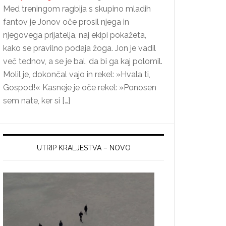
Med treningom ragbija s skupino mladih
fantov je Jonov oče prosil njega in
njegovega prijatelja, naj ekipi pokažeta,
kako se pravilno podaja žoga. Jon je vadil
več tednov, a se je bal, da bi ga kaj polomil.
Molil je, dokončal vajo in rekel: »Hvala ti,
Gospod!« Kasneje je oče rekel: »Ponosen
sem nate, ker si […]
UTRIP KRALJESTVA – NOVO