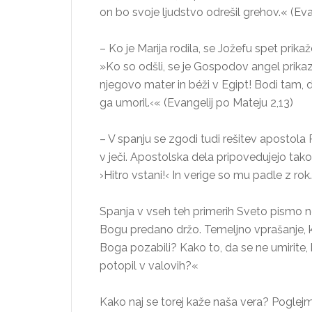
on bo svoje ljudstvo odrešil grehov.« (Eva
– Ko je Marija rodila, se Jožefu spet prika
»Ko so odšli, se je Gospodov angel prikaza
njegovo mater in béži v Egipt! Bodi tam, 
ga umoril.‹« (Evangelij po Mateju 2,13)
– V spanju se zgodi tudi rešitev apostola P
v ječi. Apostolska dela pripovedujejo takol
›Hitro vstani!‹ In verige so mu padle z rok
Spanja v vseh teh primerih Sveto pismo ne 
Bogu predano držo. Temeljno vprašanje, ki
Boga pozabili? Kako to, da se ne umirite,
potopil v valovih?«
Kako naj se torej kaže naša vera? Poglejm