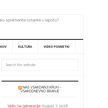
lahko spremenite ostanke v lepoto?
DKOV
KULTURA
VIDEO POSNETKI
Primary
Search
Sidebar
this
website
NAŠ VSAKDANJI KRUH –
VSAKODNEVNO BRANJE
Vpliv na generacije
August 7, 2026