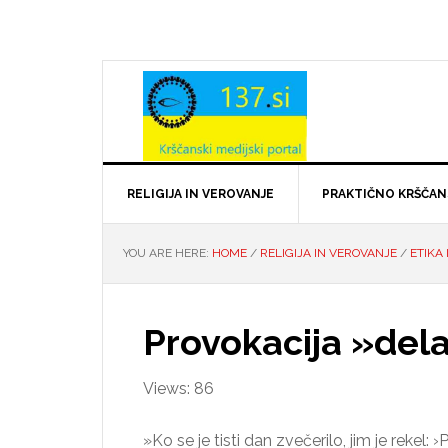
Skip
Skip
Skip
Skip
to
to
to
to
primary
main
primary
footer
navigation
content
sidebar
RELIGIJA IN VEROVANJE
PRAKTIČNO KRŠČA
YOU ARE HERE:
HOME
/
RELIGIJA IN VEROVANJE
/
ETIKA
Provokacija »del
Views: 86
»Ko se je tisti dan zvečerilo, jim je rekel: