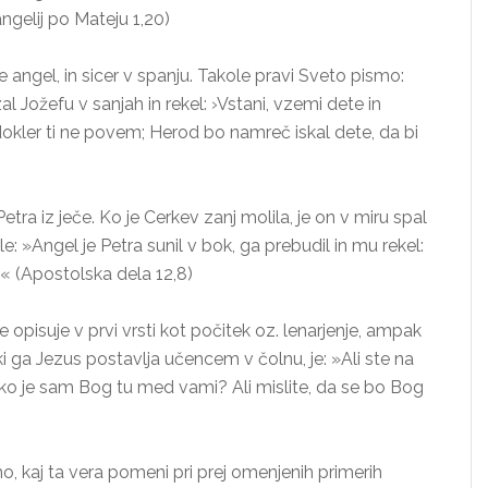
ngelij po Mateju 1,20)
že angel, in sicer v spanju. Takole pravi Sveto pismo:
l Jožefu v sanjah in rekel: ›Vstani, vzemi dete in
dokler ti ne povem; Herod bo namreč iskal dete, da bi
etra iz ječe. Ko je Cerkev zanj molila, je on v miru spal
e: »Angel je Petra sunil v bok, ga prebudil in mu rekel:
.« (Apostolska dela 12,8)
opisuje v prvi vrsti kot počitek oz. lenarjenje, ampak
 ga Jezus postavlja učencem v čolnu, je: »Ali ste na
 ko je sam Bog tu med vami? Ali mislite, da se bo Bog
o, kaj ta vera pomeni pri prej omenjenih primerih