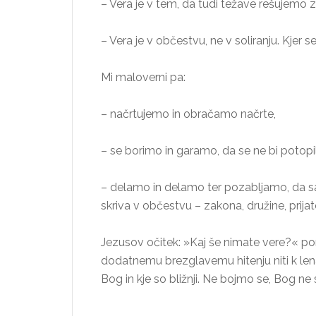
– Vera je v tem, da tudi težave rešujemo z
– Vera je v občestvu, ne v soliranju. Kjer se
Mi maloverni pa:
– načrtujemo in obračamo načrte,
– se borimo in garamo, da se ne bi potopil
– delamo in delamo ter pozabljamo, da sa
skriva v občestvu – zakona, družine, prijat
Jezusov očitek: »Kaj še nimate vere?« pom
dodatnemu brezglavemu hitenju niti k lena
Bog in kje so bližnji. Ne bojmo se, Bog ne s