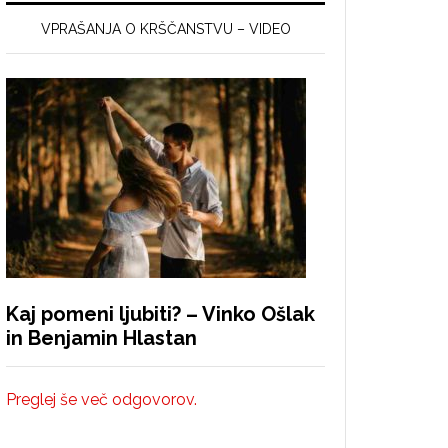
VPRAŠANJA O KRŠČANSTVU – VIDEO
Kaj pomeni ljubiti? – Vinko Ošlak
in Benjamin Hlastan
Preglej še več odgovorov.