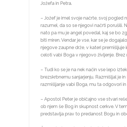
Jožefa in Petra.
– Jožef je imel svoje načrte, svoj pogled na
razumel, da so se njegovi načrti porušili. N
nato pa mu je angel povedal, kaj se bo zg
biti miren. Vendar je vse, kar se je dogaj
njegove zaupne drže, v kateri premišljuje 
celoti vabi Boga v njegovo življenje. Brez n
– Tudi ko se je na nek način vse lepo iztekl
brezskrbnemu sanjarjenju. Razmišljal je in 
razmišljanje vabi Boga, mu ta odgovori in 
– Apostol Peter je običajno vse stvari r
ob njem še Bog in skupnost cerkve. V tem
predstavlja prav to predanost Bogu in obč