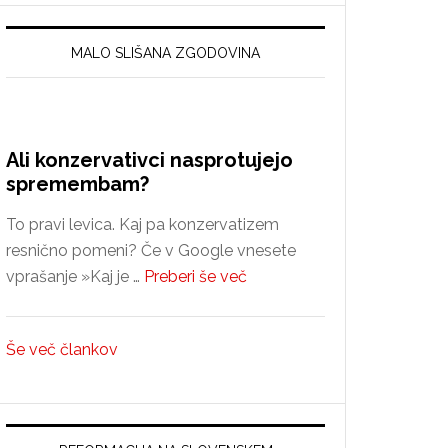
MALO SLIŠANA ZGODOVINA
Ali konzervativci nasprotujejo
spremembam?
To pravi levica. Kaj pa konzervatizem
resnično pomeni? Če v Google vnesete
about
vprašanje »Kaj je …
Preberi še več
Ali
konzervativci
Še več člankov
nasprotujejo
spremembam?