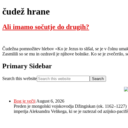
čudež hrane
Ali imamo sočutje do drugih?
Čudežna pomnožitev hlebov »Ko je Jezus to slišal, se je v čolnu umakn
Zasmilili so se mu in ozdravil je njihove bolnike. Ko se je zvečerilo,
Primary Sidebar
Search this website
Bog je večji
August 6, 2026
Preden je mongolski vojskovodja Džingiskan (ok. 1162–1227) posta
imperija Aleksandra Velikega, ki se je raztezal od azijsko-paci