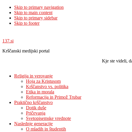
Skip to primary navigation
Skip to main content
Skip to primary sidebar
Skip to footer
137.si
Krščanski medijski portal
Kje ste videli,
Religija in verovanje
Hoja za Kristusom
Krščanstvo vs. politika
Etika in morala
Reformacija in Primož Trubar
Praktično krščanstvo
Dotik duše
Pričevanja
Svetopisemske vrednote
Naslednje generacije
O mladih in študentih