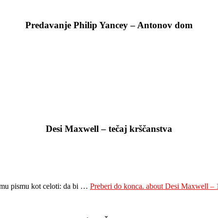
Predavanje Philip Yancey – Antonov dom
Desi Maxwell – tečaj krščanstva
temu pismu kot celoti: da bi …
Preberi do konca.
about Desi Maxwell – 1