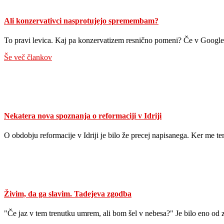
Ali konzervativci nasprotujejo spremembam?
To pravi levica. Kaj pa konzervatizem resnično pomeni? Če v Googl
Še več člankov
Nekatera nova spoznanja o reformaciji v Idriji
O obdobju reformacije v Idriji je bilo že precej napisanega. Ker me
Živim, da ga slavim. Tadejeva zgodba
"Če jaz v tem trenutku umrem, ali bom šel v nebesa?" Je bilo eno od 