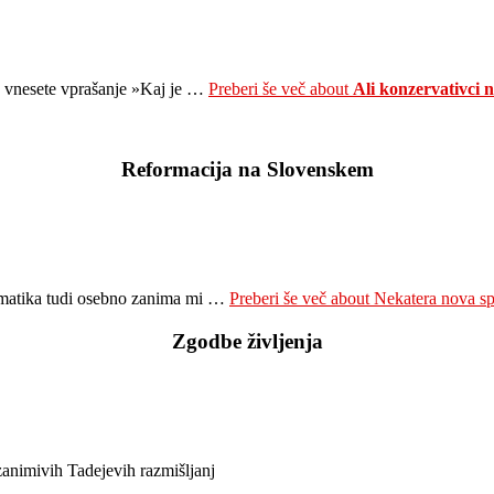
e vnesete vprašanje »Kaj je …
Preberi še več
about
Ali konzervativci
Reformacija na Slovenskem
 tematika tudi osebno zanima mi …
Preberi še več
about Nekatera nova spo
Zgodbe življenja
zanimivih Tadejevih razmišljanj