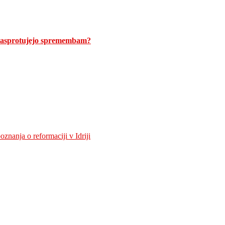
 nasprotujejo spremembam?
znanja o reformaciji v Idriji