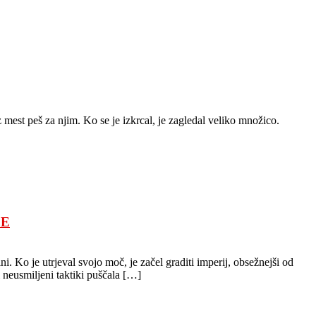
mest peš za njim. Ko se je izkrcal, je zagledal veliko množico.
JE
. Ko je utrjeval svojo moč, je začel graditi imperij, obsežnejši od
 neusmiljeni taktiki puščala […]