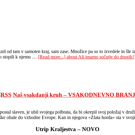
il od tam v samoten kraj, sam zase. Množice pa so to izvedele in šle iz 
 so stopili k njemu …
[Read more...]
about Ali imamo sočutje do drugih?
Naš vsakdanji kruh – VSAKODNEVNO BRAN
l slaven, je ubil svojega polbrata, da bi okrepil svoj položaj v družini
fiške obale do vzhodne Evrope. Kan in njegova »Zlata horda« sta v svoji
Utrip Kraljestva – NOVO