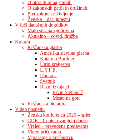
O otrocih in najstnikih
O zakonskih parih in družinah
Predzakonsko življenje
Ženska – dar ljubezni
V luči današnjih dogodkov
Malo slišana zgodovina
Aktualno – covid, družba
Kultura
Krščanska glasba
Ameriška slavilna glasba
Katarina Bordner
Utrip kraljestva
L.Y.F.E.
Dar srca
Svetnik
Razni izvajalci
Ervin Štefančič
Mesto na gori
Krščanska literatura
Video posnetki
Ženska konferenca 2020 – splet
CDE – Center evangelij danes
Vrelec – prevedena predavanja
Video pričevanja
Vprašanja o krščanstvu