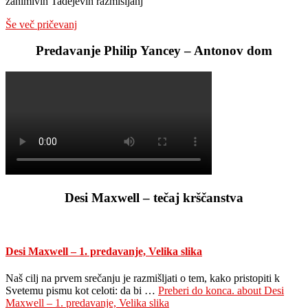
zanimivih Tadejevih razmišljanj
Še več pričevanj
Predavanje Philip Yancey – Antonov dom
Desi Maxwell – tečaj krščanstva
Desi Maxwell – 1. predavanje, Velika slika
Naš cilj na prvem srečanju je razmišljati o tem, kako pristopiti k
Svetemu pismu kot celoti: da bi …
Preberi do konca.
about Desi
Maxwell – 1. predavanje, Velika slika