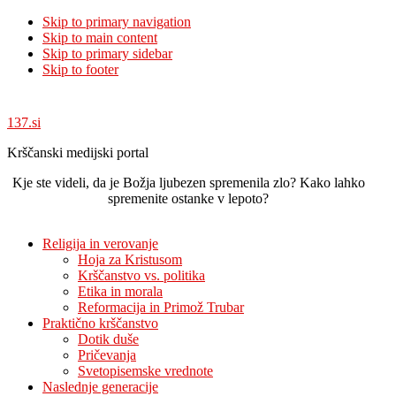
Skip to primary navigation
Skip to main content
Skip to primary sidebar
Skip to footer
137.si
Krščanski medijski portal
Kje ste videli, da je Božja ljubezen spremenila zlo? Kako lahko
spremenite ostanke v lepoto?
Religija in verovanje
Hoja za Kristusom
Krščanstvo vs. politika
Etika in morala
Reformacija in Primož Trubar
Praktično krščanstvo
Dotik duše
Pričevanja
Svetopisemske vrednote
Naslednje generacije