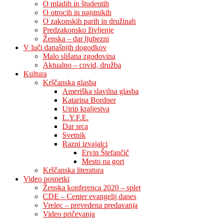
O mladih in študentih
O otrocih in najstnikih
O zakonskih parih in družinah
Predzakonsko življenje
Ženska – dar ljubezni
V luči današnjih dogodkov
Malo slišana zgodovina
Aktualno – covid, družba
Kultura
Krščanska glasba
Ameriška slavilna glasba
Katarina Bordner
Utrip kraljestva
L.Y.F.E.
Dar srca
Svetnik
Razni izvajalci
Ervin Štefančič
Mesto na gori
Krščanska literatura
Video posnetki
Ženska konferenca 2020 – splet
CDE – Center evangelij danes
Vrelec – prevedena predavanja
Video pričevanja