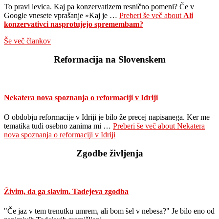
To pravi levica. Kaj pa konzervatizem resnično pomeni? Če v
Google vnesete vprašanje »Kaj je …
Preberi še več
about
Ali
konzervativci nasprotujejo spremembam?
Še več člankov
Reformacija na Slovenskem
Nekatera nova spoznanja o reformaciji v Idriji
O obdobju reformacije v Idriji je bilo že precej napisanega. Ker me
tematika tudi osebno zanima mi …
Preberi še več
about Nekatera
nova spoznanja o reformaciji v Idriji
Zgodbe življenja
Živim, da ga slavim. Tadejeva zgodba
"Če jaz v tem trenutku umrem, ali bom šel v nebesa?" Je bilo eno od