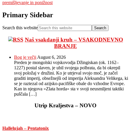
premišljevanje in ponižnost
Primary Sidebar
Search this website
Naš vsakdanji kruh – VSAKODNEVNO
BRANJE
Bog je večji
August 6, 2026
Preden je mongolski vojskovodja Džingiskan (ok. 1162–
1227) postal slaven, je ubil svojega polbrata, da bi okrepil
svoj položaj v družini. Ko je utrjeval svojo moč, je začel
graditi imperij, obsežnejši od imperija Aleksandra Velikega, ki
se je raztezal od azijsko-pacifiške obale do vzhodne Evrope.
Kan in njegova »Zlata horda« sta v svoji neusmiljeni taktiki
puščala […]
Utrip Kraljestva – NOVO
Hallelujah – Pentatonix