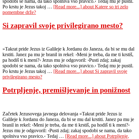
spodobi se nama, da tako spolniva vso pravico.‹ Tedaj mu je pustil.
Po krstu je Jezus takoj …
[Read more...]
about Katere so tri zelo
pomembne drže?
Si zapravil svoje privilegirano mesto?
»Takrat pride Jezus iz Galileje k Jordanu do Janeza, da bi se mu dal
krstiti. Janez pa mu je branil in rekel: ›Meni je treba, da me ti krstiš,
pa hodiš ti k meni?‹ Jezus mu je odgovoril: ›Pusti zdaj; zakaj
spodobi se nama, da tako spolniva vso pravico.‹ Tedaj mu je pustil.
Po krstu je Jezus takoj …
[Read more...]
about Si zapravil svoje
privilegirano mesto?
Potrpljenje, premišljevanje in ponižnost
Začetek Jezusovega javnega delovanja »Takrat pride Jezus iz
Galileje k Jordanu do Janeza, da bi se mu dal krstiti. Janez pa mu je
branil in rekel: ›Meni je treba, da me ti krstiš, pa hodiš ti k meni?‹
Jezus mu je odgovoril: ›Pusti zdaj; zakaj spodobi se nama, da tako
spolniva vso pravico.‹ Tedaj …
[Read more...]
about Potrpljenje,