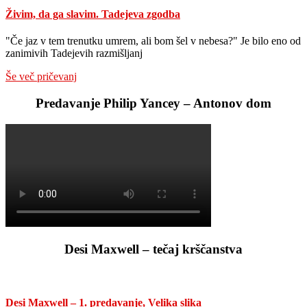
v
Živim, da ga slavim. Tadejeva zgodba
Idriji
"Če jaz v tem trenutku umrem, ali bom šel v nebesa?" Je bilo eno od
zanimivih Tadejevih razmišljanj
Še več pričevanj
Predavanje Philip Yancey – Antonov dom
Desi Maxwell – tečaj krščanstva
Desi Maxwell – 1. predavanje, Velika slika