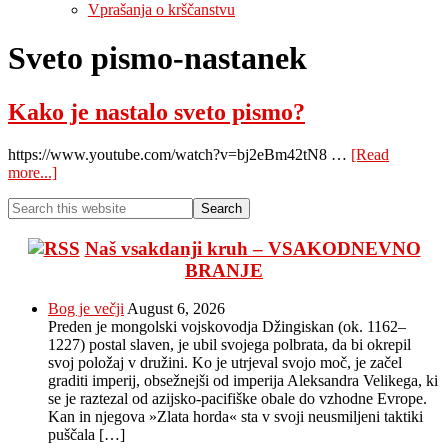
Vprašanja o krščanstvu
Sveto pismo-nastanek
Kako je nastalo sveto pismo?
https://www.youtube.com/watch?v=bj2eBm42tN8 …
[Read
about
more...]
Kako
Primary
Search
je
this
nastalo
Sidebar
website
sveto
Naš vsakdanji kruh – VSAKODNEVNO
pismo?
BRANJE
Bog je večji
August 6, 2026
Preden je mongolski vojskovodja Džingiskan (ok. 1162–
1227) postal slaven, je ubil svojega polbrata, da bi okrepil
svoj položaj v družini. Ko je utrjeval svojo moč, je začel
graditi imperij, obsežnejši od imperija Aleksandra Velikega, ki
se je raztezal od azijsko-pacifiške obale do vzhodne Evrope.
Kan in njegova »Zlata horda« sta v svoji neusmiljeni taktiki
puščala […]