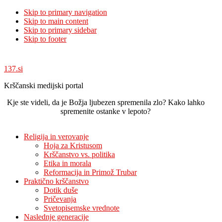
Skip to primary navigation
Skip to main content
Skip to primary sidebar
Skip to footer
137.si
Krščanski medijski portal
Kje ste videli, da je Božja ljubezen spremenila zlo? Kako lahko
spremenite ostanke v lepoto?
Religija in verovanje
Hoja za Kristusom
Krščanstvo vs. politika
Etika in morala
Reformacija in Primož Trubar
Praktično krščanstvo
Dotik duše
Pričevanja
Svetopisemske vrednote
Naslednje generacije