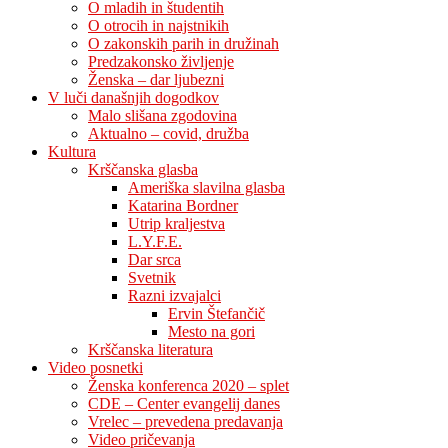
O mladih in študentih
O otrocih in najstnikih
O zakonskih parih in družinah
Predzakonsko življenje
Ženska – dar ljubezni
V luči današnjih dogodkov
Malo slišana zgodovina
Aktualno – covid, družba
Kultura
Krščanska glasba
Ameriška slavilna glasba
Katarina Bordner
Utrip kraljestva
L.Y.F.E.
Dar srca
Svetnik
Razni izvajalci
Ervin Štefančič
Mesto na gori
Krščanska literatura
Video posnetki
Ženska konferenca 2020 – splet
CDE – Center evangelij danes
Vrelec – prevedena predavanja
Video pričevanja