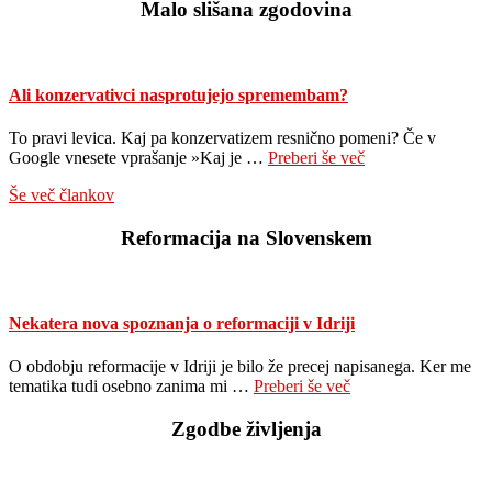
Malo slišana zgodovina
Ali konzervativci nasprotujejo spremembam?
To pravi levica. Kaj pa konzervatizem resnično pomeni? Če v
about
Google vnesete vprašanje »Kaj je …
Preberi še več
Ali
Še več člankov
konzervativci
nasprotujejo
Reformacija na Slovenskem
spremembam?
Nekatera nova spoznanja o reformaciji v Idriji
O obdobju reformacije v Idriji je bilo že precej napisanega. Ker me
about
tematika tudi osebno zanima mi …
Preberi še več
Nekatera
nova
Zgodbe življenja
spoznanja
o
reformaciji