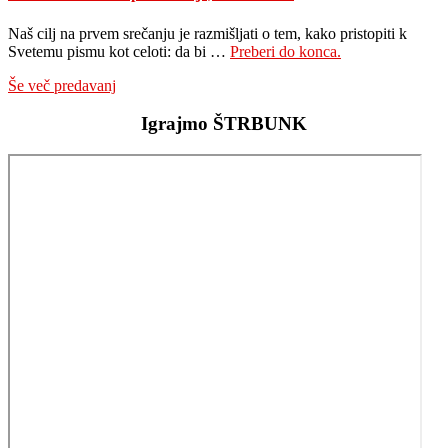
Naš cilj na prvem srečanju je razmišljati o tem, kako pristopiti k
about
Svetemu pismu kot celoti: da bi …
Preberi do konca.
Desi
Še več predavanj
Maxwell
–
Igrajmo ŠTRBUNK
1.
predavanje,
Velika
slika