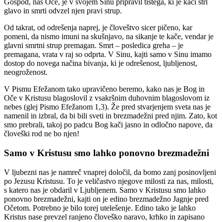
Gospod, naš Oče, je v svojem Sinu pripravil tistega, ki je kači strl
glavo in smrti odvzel njen pravi strup.
Od takrat, od odrešenja naprej, je človeštvo sicer pičeno, kar
pomeni, da nismo imuni na skušnjavo, na sikanje te kače, vendar je
glavni smrtni strup premagan. Smrt – posledica greha – je
premagana, vrata v raj so odprta. V Sinu, kajti samo v Sinu imamo
dostop do novega načina bivanja, ki je odrešenost, ljubljenost,
neogroženost.
V Pismu Efežanom tako upravičeno beremo, kako nas je Bog in
Oče v Kristusu blagoslovil z vsakršnim duhovnim blagoslovom iz
nebes (glej Pismo Efežanom 1,3). Že pred stvarjenjem sveta nas je
namenil in izbral, da bi bili sveti in brezmadežni pred njim. Zato, kot
smo prebrali, takoj po padcu Bog kači jasno in odločno napove, da
človeški rod ne bo njen!
Samo v Kristusu smo lahko ponovno brezmadežni
V ljubezni nas je namreč vnaprej določil, da bomo zanj posinovljeni
po Jezusu Kristusu. To je veličastvo njegove milosti za nas, milosti,
s katero nas je obdaril v Ljubljenem. Samo v Kristusu smo lahko
ponovno brezmadežni, kajti on je edino brezmadežno Jagnje pred
Očetom. Potrebno je bilo torej utelešenje. Edino tako je lahko
Kristus nase prevzel ranjeno človeško naravo, krhko in zapisano