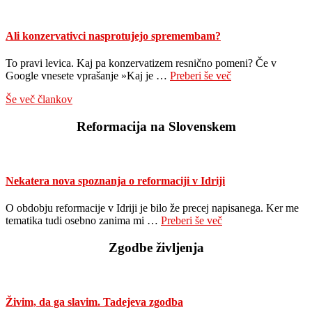
Ali konzervativci nasprotujejo spremembam?
To pravi levica. Kaj pa konzervatizem resnično pomeni? Če v
about
Google vnesete vprašanje »Kaj je …
Preberi še več
Ali
Še več člankov
konzervativci
nasprotujejo
Reformacija na Slovenskem
spremembam?
Nekatera nova spoznanja o reformaciji v Idriji
O obdobju reformacije v Idriji je bilo že precej napisanega. Ker me
about
tematika tudi osebno zanima mi …
Preberi še več
Nekatera
nova
Zgodbe življenja
spoznanja
o
reformaciji
v
Živim, da ga slavim. Tadejeva zgodba
Idriji