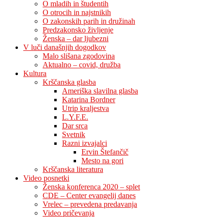
O mladih in študentih
O otrocih in najstnikih
O zakonskih parih in družinah
Predzakonsko življenje
Ženska – dar ljubezni
V luči današnjih dogodkov
Malo slišana zgodovina
Aktualno – covid, družba
Kultura
Krščanska glasba
Ameriška slavilna glasba
Katarina Bordner
Utrip kraljestva
L.Y.F.E.
Dar srca
Svetnik
Razni izvajalci
Ervin Štefančič
Mesto na gori
Krščanska literatura
Video posnetki
Ženska konferenca 2020 – splet
CDE – Center evangelij danes
Vrelec – prevedena predavanja
Video pričevanja