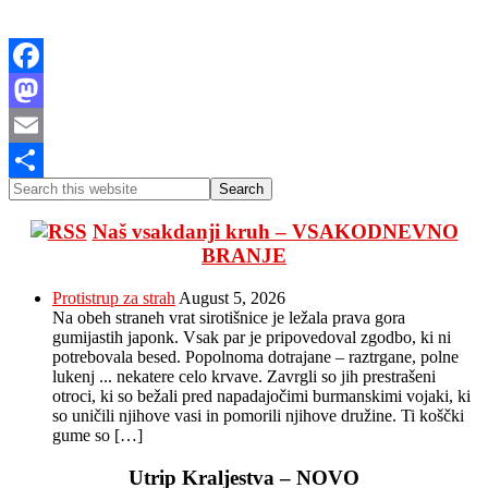
Facebook
Mastodon
Email
Primary
Search
Share
this
Sidebar
website
Naš vsakdanji kruh – VSAKODNEVNO
BRANJE
Protistrup za strah
August 5, 2026
Na obeh straneh vrat sirotišnice je ležala prava gora
gumijastih japonk. Vsak par je pripovedoval zgodbo, ki ni
potrebovala besed. Popolnoma dotrajane – raztrgane, polne
lukenj ... nekatere celo krvave. Zavrgli so jih prestrašeni
otroci, ki so bežali pred napadajočimi burmanskimi vojaki, ki
so uničili njihove vasi in pomorili njihove družine. Ti koščki
gume so […]
Utrip Kraljestva – NOVO