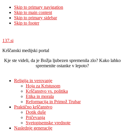
Skip to primary navigation
Skip to main content
Skip to primary sidebar
Skip to footer
137.si
Krščanski medijski portal
Kje ste videli, da je Božja ljubezen spremenila zlo? Kako lahko
spremenite ostanke v lepoto?
Religija in verovanje
Hoja za Kristusom
Krščanstvo vs. politika
Etika in morala
Reformacija in Primož Trubar
Praktično krščanstvo
Dotik duše
Pričevanja
Svetopisemske vrednote
Naslednje generacije