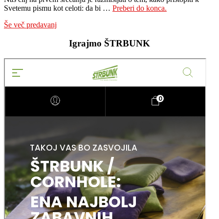
about
Svetemu pismu kot celoti: da bi …
Preberi do konca.
Desi
Še več predavanj
Maxwell
–
Igrajmo ŠTRBUNK
1.
predavanje,
Velika
slika