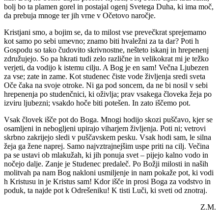
bolj bo ta plamen gorel in postajal ogenj Svetega Duha, ki ima moč,
da prebuja mnoge ter jih vrne v Očetovo naročje.
Kristjani smo, a bojim se, da to milost vse prevečkrat sprejemamo
kot samo po sebi umevno; znamo biti hvaležni za ta dar? Poti h
Gospodu so tako čudovito skrivnostne, nešteto iskanj in hrepenenj
združujejo. So pa hkrati tudi zelo različne in velikokrat mi je težko
verjeti, da vodijo k istemu cilju. A Bog je en sam! Večna Ljubezen
za vse; zate in zame. Kot studenec čiste vode življenja sredi sveta
Oče čaka na svoje otroke. Ni ga pod soncem, da ne bi nosil v sebi
hrepenenja po studenčnici, ki oživlja; prav vsakega človeka žeja po
izviru ljubezni; vsakdo hoče biti potešen. In zato iščemo pot.
Vsak človek išče pot do Boga. Mnogi hodijo skozi puščavo, kjer se
osamljeni in nebogljeni upirajo viharjem življenja. Poti ni; vetrovi
skrbno zakrijejo sledi v puščavskem pesku. Vsak hodi sam, le silna
žeja ga žene naprej. Samo najvztrajnejšim uspe priti na cilj. Večina
pa se ustavi ob mlakužah, ki jih ponuja svet – pijejo kalno vodo in
nočejo dalje. Zanje je Studenec predaleč. Po Božji milosti in naših
molitvah pa nam Bog nakloni usmiljenje in nam pokaže pot, ki vodi
h Kristusu in je Kristus sam! Kdor išče in prosi Boga za vodstvo in
poduk, ta najde pot k Odrešeniku! K tisti Luči, ki sveti od znotraj.
Z.M.