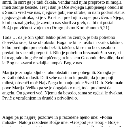
smrti. In smrt ga je tudi čakala, vendar nad njim preprosto ni mogla
imeti zadnje besede. Tretji dan je Oče svojega Ljubljenega obudil in
s Sinom vred vse nas, njegove ljubljene otroke, in nam podaril status
njegovega otroka, ki je v Kristusu pred njim zopet pravičen: »Njega,
ki ni poznal greha, je zavoljo nas storil za greh, da bi mi postali
Božja pravičnost v njem.« (Drugo pismo Korinčanom 5,21)
Toda … da je Sin sploh lahko prišel na zemljo, je bilo potrebno
človeško srce, ki se ob obisku Boga ne bi ustrašilo in skrilo, takšno,
ki bo pred njim prenehalo bežati, takšno, ki se mu bo sposobno
predati in v celoti prepustiti. Bilo je potrebno brezmadežno srce, ki
bi reagiralo drugače od »pičenega« in s tem Gospodu dovolilo, da ni
le Bog na »varni razdalji«, ampak Bog v nas.
Marija je zmogla kljub strahu obstati in ne pobegniti. Zmogla je
zdržati obisk milosti. Dati sebe na stran in pustiti, da jo prepoji
milost, obsenči moč Najvišjega in nanjo pride Sveti Duh. Zelo malo
pove Marija. Veliko pa se je dogajalo v njej, toda prednost da
angelu. On govori več. Njemu da besedo, sama se oglasi le dvakrat.
Prvič z vprašanjem in drugič s privolitvijo.
Angel pa jo najprej pozdravi in ji razodene njeno ime: »Polna
milosti«. Nato ji razodene Božje ime: »Gospod je s teboj!« Božje