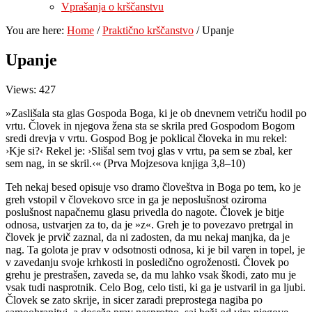
Vprašanja o krščanstvu
You are here:
Home
/
Praktično krščanstvo
/
Upanje
Upanje
Views: 427
»Zaslišala sta glas Gospoda Boga, ki je ob dnevnem vetriču hodil po
vrtu. Človek in njegova žena sta se skrila pred Gospodom Bogom
sredi drevja v vrtu. Gospod Bog je poklical človeka in mu rekel:
›Kje si?‹ Rekel je: ›Slišal sem tvoj glas v vrtu, pa sem se zbal, ker
sem nag, in se skril.‹« (Prva Mojzesova knjiga 3,8–10)
Teh nekaj besed opisuje vso dramo človeštva in Boga po tem, ko je
greh vstopil v človekovo srce in ga je neposlušnost oziroma
poslušnost napačnemu glasu privedla do nagote. Človek je bitje
odnosa, ustvarjen za to, da je »z«. Greh je to povezavo pretrgal in
človek je prvič zaznal, da ni zadosten, da mu nekaj manjka, da je
nag. Ta golota je prav v odsotnosti odnosa, ki je bil varen in topel, je
v zavedanju svoje krhkosti in posledično ogroženosti. Človek po
grehu je prestrašen, zaveda se, da mu lahko vsak škodi, zato mu je
vsak tudi nasprotnik. Celo Bog, celo tisti, ki ga je ustvaril in ga ljubi.
Človek se zato skrije, in sicer zaradi preprostega nagiba po