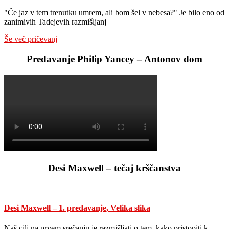
"Če jaz v tem trenutku umrem, ali bom šel v nebesa?" Je bilo eno od
zanimivih Tadejevih razmišljanj
Še več pričevanj
Predavanje Philip Yancey – Antonov dom
Desi Maxwell – tečaj krščanstva
Desi Maxwell – 1. predavanje, Velika slika
Naš cilj na prvem srečanju je razmišljati o tem, kako pristopiti k