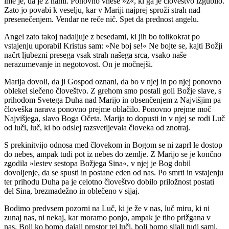
ime je, da je z nami. Ponovno vnese »z«, ki ga je človeštvo izgubilo.
Zato jo povabi k veselju, kar v Mariji najprej sproži strah nad
presenečenjem. Vendar ne reče nič. Spet da prednost angelu.
Angel zato takoj nadaljuje z besedami, ki jih bo tolikokrat po
vstajenju uporabil Kristus sam: »Ne boj se!« Ne bojte se, kajti Božji
načrt ljubezni presega vsak strah našega srca, vsako naše
nerazumevanje in negotovost. On je močnejši.
Marija dovoli, da ji Gospod oznani, da bo v njej in po njej ponovno
oblekel slečeno človeštvo. Z grehom smo postali goli Božje slave, s
prihodom Svetega Duha nad Marijo in obsenčenjem z Najvišjim pa
človeška narava ponovno prejme oblačilo. Ponovno prejme moč
Najvišjega, slavo Boga Očeta. Marija to dopusti in v njej se rodi Luč
od luči, luč, ki bo odslej razsvetljevala človeka od znotraj.
S prekinitvijo odnosa med človekom in Bogom se ni zaprl le dostop
do nebes, ampak tudi pot iz nebes do zemlje. Z Marijo se je končno
zgodila »lestev sestopa Božjega Sina«, v njej je Bog dobil
dovoljenje, da se spusti in postane eden od nas. Po smrti in vstajenju
ter prihodu Duha pa je celotno človeštvo dobilo priložnost postati
del Sina, brezmadežno in oblečeno v sijaj.
Bodimo predvsem pozorni na Luč, ki je že v nas, luč miru, ki ni
zunaj nas, ni nekaj, kar moramo ponjo, ampak je tiho prižgana v
nas. Bolj ko bomo dajali prostor tej luči, bolj bomo sijali tudi sami,