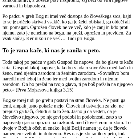
samoohranitvi, a doseže prav nasprotno, saj beži od vira njegove
varnosti in blagoslova.
Po padcu v greh Bog ni imel več dostopa do človeškega srca, kajti
to se je pričelo skrivati vsakič, ko ga je želel obiskati, ga obleči ali
mu pomagati. Ogrožen človek ne ve več, kdo je zanj in kdo proti
njemu, zato je nenehno na begu, na preži, ogrožen in previden. Za
vsak slučaj. Ker nikoli ne veš … Tudi pri Bogu.
To je rana kače, ki nas je ranila v peto.
Toda takoj po padcu v greh Gospod že napove, da bo glava te kače
strta. Gospod takoj napove, kako bo vladalo sovraštvo med kačo in
ženo, med njenim zarodom in ženinim zarodom. »Sovraštvo bom
naredil med teboj in ženo ter med tvojim zarodom in njenim
zarodom. On bo prežal na tvojo glavo, ti pa boš prežala na njegovo
peto.« (Prva Mojzesova knjiga 3,15)
Bog se torej tudi po grehu postavi na stran človeka. Ne pusti ga
temi, ampak jasno pokaže mejo. Človek ni ustvarjen za zlo, ne
prepusti ga kači, četudi si ta to želi. Jasno ji da vedeti, da je
človeštvo njegovo, po njegovi podobi in podobnosti, zato s to
napovedjo jasno opozori na razkorak med človeštvom in zlom. To
dvoje v Božjih očeh ni enako, kajti Božji namen je, da je človek
namenjen svetlobi in dobremu. Res nas je zlo ranilo v peto, toda