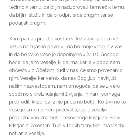
težimo k temu, da bi jih nadzorovali, temveč k temu,
da bi jim služili in da bi odprli srce drugim ter se
podarjali drugim.
Kam pa nas pripelje »ostati v Jezusovi ljubezni«?
Jezus nam jasno pove: »… da bo moje veselje v vas
in da bo vaše veselje dopolnjeno« (v. 11). Gospod
hoče, da je to veselje, ki ga ima, ker je v popolnem
občestvu z Očetom, tudi v nas, če smo povezani z
njim. Veselje, ker vemo, da nas Bog ljubi navkljub
našim nezvestobam, nam omogoča, da se z vero
soočimo s preizkušnjami življenja, in nam pomaga
prebroditi krizo, da iz nje pridemo boljši. Ko živimo to
veselje, smo resnični pričevalci, saj je veselje
prepoznavno znamenje resničnega kristjana. Pravi
kristjan ni žalosten. Tudi v težkih trenutkih ima v sebi
notranje veselje.