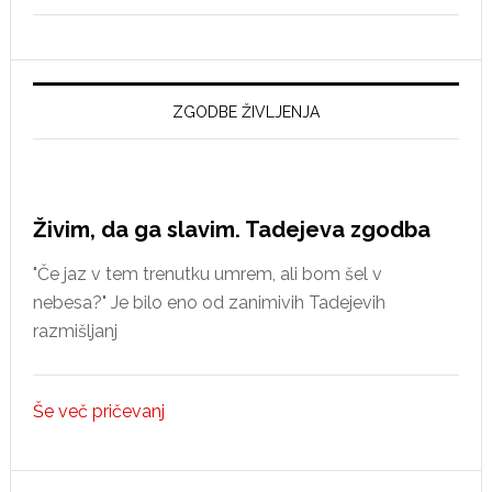
nova
spoznanja
o
reformaciji
ZGODBE ŽIVLJENJA
v
Idriji
Živim, da ga slavim. Tadejeva zgodba
"Če jaz v tem trenutku umrem, ali bom šel v
nebesa?" Je bilo eno od zanimivih Tadejevih
razmišljanj
Še več pričevanj