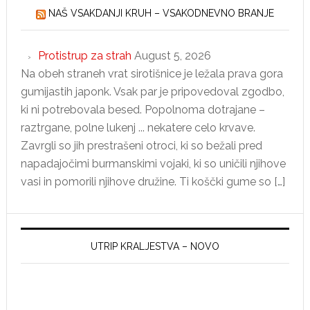
NAŠ VSAKDANJI KRUH – VSAKODNEVNO BRANJE
Protistrup za strah
August 5, 2026
Na obeh straneh vrat sirotišnice je ležala prava gora
gumijastih japonk. Vsak par je pripovedoval zgodbo,
ki ni potrebovala besed. Popolnoma dotrajane –
raztrgane, polne lukenj ... nekatere celo krvave.
Zavrgli so jih prestrašeni otroci, ki so bežali pred
napadajočimi burmanskimi vojaki, ki so uničili njihove
vasi in pomorili njihove družine. Ti koščki gume so […]
UTRIP KRALJESTVA – NOVO