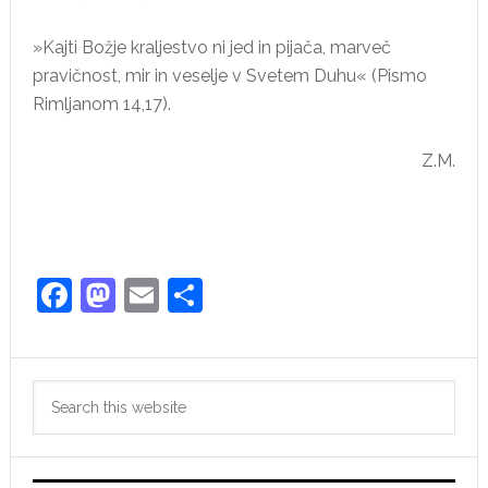
»Kajti Božje kraljestvo ni jed in pijača, marveč
pravičnost, mir in veselje v Svetem Duhu« (Pismo
Rimljanom 14,17).
Z.M.
Facebook
Mastodon
Email
Share
Primary
Search
Sidebar
this
website