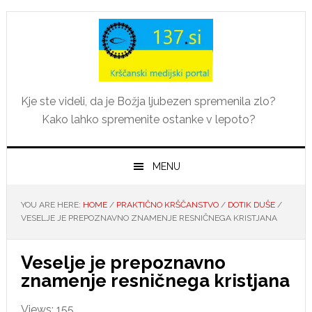
Skip
Skip
Skip
Skip
to
to
to
to
primary
main
primary
footer
navigation
content
sidebar
Kje ste videli, da je Božja ljubezen spremenila zlo?
Kako lahko spremenite ostanke v lepoto?
MENU
YOU ARE HERE:
HOME
/
PRAKTIČNO KRŠČANSTVO
/
DOTIK DUŠE
/
VESELJE JE PREPOZNAVNO ZNAMENJE RESNIČNEGA KRISTJANA
Veselje je prepoznavno
znamenje resničnega kristjana
Views: 155