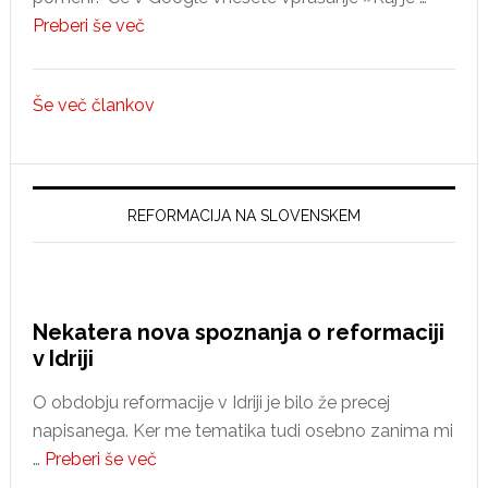
about
Preberi še več
Ali
konzervativci
Še več člankov
nasprotujejo
spremembam?
REFORMACIJA NA SLOVENSKEM
Nekatera nova spoznanja o reformaciji
v Idriji
O obdobju reformacije v Idriji je bilo že precej
napisanega. Ker me tematika tudi osebno zanima mi
about
…
Preberi še več
Nekatera