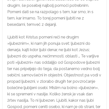
drugim, še posebej najbolj pomoči potrebnim.
Pomeni dati se na razpolago s tem, kar smo, in s
tem, kar imamo. To torej pomeni ljubiti ne z
besedami, temveč z dejanji.
Ljubiti kot Kristus pomeni reči ne drugim
»ljubeznim«, ki nam jih ponuja svet: ljubezni do
denarja, kajti kdor ljubi denar, ne ljubi kot Jezus;
ljubezni do uspeha, nečimrnosti, oblasti … Te varljive
poti »ljubezni« nas oddaljijo od Gospodove ljubezni
ter nas pripeljejo do tega, da postanemo vedno bolj
sebični, samovšečni in objestni. Objestnost pa vodi v
propad ljubezni, v zlorabo drugih ter povzročanje
bolečine ljubljeni osebi. Mislim na bolno »ljubezen«,
ki se spremeni v nasilje. Koliko žensk je vsak dan
žrtev nasilja. To ni ljubezen. Ljubiti, kakor nas ljubi
Gospod, pomeni ceniti osebo, ki nam je ob strani, ter