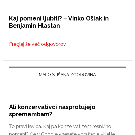
Kaj pomeni ljubiti? – Vinko Ošlak in
Benjamin Hlastan
Preglej še več odgovorov.
MALO SLIŠANA ZGODOVINA
Ali konzervativci nasprotujejo
spremembam?
To pravi levica. Kaj pa konzervatizem resnično
pomeni? Če v Google vnesete vprašanje »Kaj je …