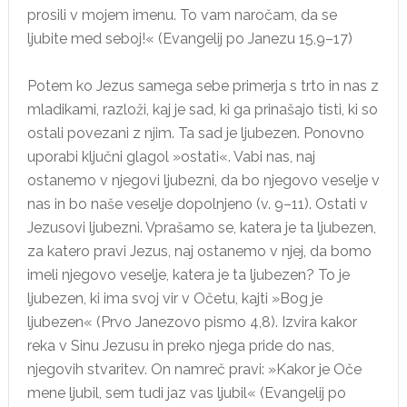
prosili v mojem imenu. To vam naročam, da se
ljubite med seboj!« (Evangelij po Janezu 15,9–17)
Potem ko Jezus samega sebe primerja s trto in nas z
mladikami, razloži, kaj je sad, ki ga prinašajo tisti, ki so
ostali povezani z njim. Ta sad je ljubezen. Ponovno
uporabi ključni glagol »ostati«. Vabi nas, naj
ostanemo v njegovi ljubezni, da bo njegovo veselje v
nas in bo naše veselje dopolnjeno (v. 9–11). Ostati v
Jezusovi ljubezni. Vprašamo se, katera je ta ljubezen,
za katero pravi Jezus, naj ostanemo v njej, da bomo
imeli njegovo veselje, katera je ta ljubezen? To je
ljubezen, ki ima svoj vir v Očetu, kajti »Bog je
ljubezen« (Prvo Janezovo pismo 4,8). Izvira kakor
reka v Sinu Jezusu in preko njega pride do nas,
njegovih stvaritev. On namreč pravi: »Kakor je Oče
mene ljubil, sem tudi jaz vas ljubil« (Evangelij po