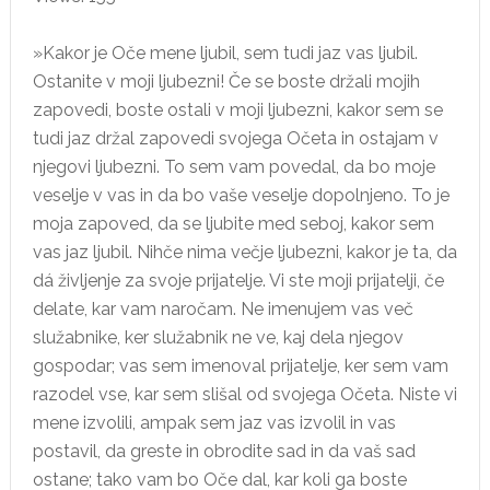
»Kakor je Oče mene ljubil, sem tudi jaz vas ljubil.
Ostanite v moji ljubezni! Če se boste držali mojih
zapovedi, boste ostali v moji ljubezni, kakor sem se
tudi jaz držal zapovedi svojega Očeta in ostajam v
njegovi ljubezni. To sem vam povedal, da bo moje
veselje v vas in da bo vaše veselje dopolnjeno. To je
moja zapoved, da se ljubite med seboj, kakor sem
vas jaz ljubil. Nihče nima večje ljubezni, kakor je ta, da
dá življenje za svoje prijatelje. Vi ste moji prijatelji, če
delate, kar vam naročam. Ne imenujem vas več
služabnike, ker služabnik ne ve, kaj dela njegov
gospodar; vas sem imenoval prijatelje, ker sem vam
razodel vse, kar sem slišal od svojega Očeta. Niste vi
mene izvolili, ampak sem jaz vas izvolil in vas
postavil, da greste in obrodite sad in da vaš sad
ostane; tako vam bo Oče dal, kar koli ga boste