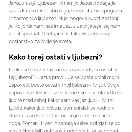
Janezu 15,9). Ljubezen, ki nam jo Jezus podarja, je
ista, s katero Oče ljubi njega, torej čista, brezpogojna
in zastonjska ljubezen. Ni je mogoče kupiti, zastonj
je. Ko jo da nam, nas ima Jezus za prijatelje, saj nam
je dal spoznati Očeta, in nas tako vključi v svoje
poslanstvo za življenje sveta.
Kako torej ostati v ljubezni?
Lahko si torej zastavimo vprašanje: »Kako ostati v
tej ljubezni?« Jezus pravi: »Če se boste držali mojih
zapovedi, boste ostali v moji ljubezni« (v. 10). Svoje
zapovedi je Jezus povzel v eno samo, v tole: »Da se
ljubite med seboj, kakor sem vas jaz ljubil« (v. 12).
Ljubiti, kakor ljubi Kristus, pomeni dati se vedno v
službo, tako kot je storil on, ko je učencem umil
noge. Pomeni iti ven iz samega sebe, odtrgati se od
svojih človeških gotovosti, udobnosti ter se odpreti