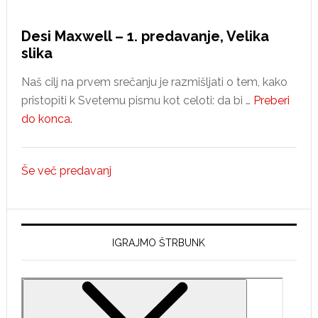
Desi Maxwell – 1. predavanje, Velika
slika
Naš cilj na prvem srečanju je razmišljati o tem, kako
pristopiti k Svetemu pismu kot celoti: da bi …
Preberi
about
do konca.
Desi
Maxwell
Še več predavanj
–
1.
predavanje,
Velika
IGRAJMO ŠTRBUNK
slika