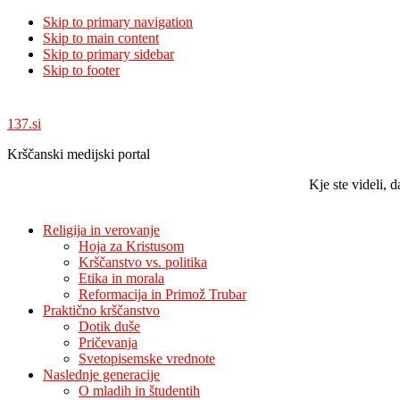
Skip to primary navigation
Skip to main content
Skip to primary sidebar
Skip to footer
137.si
Krščanski medijski portal
Kje ste videli,
Religija in verovanje
Hoja za Kristusom
Krščanstvo vs. politika
Etika in morala
Reformacija in Primož Trubar
Praktično krščanstvo
Dotik duše
Pričevanja
Svetopisemske vrednote
Naslednje generacije
O mladih in študentih