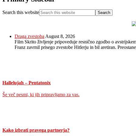
Search this website
Draga zvestoba
August 8, 2026
Film Skrito življenje pripoveduje resnično zgodbo o avstrijskem
Franz zavrnil prisego zvestobe Hitlerju in bil aretiran. Preosta
Hallelujah – Pentatonix
Še več pesmi, ki jih pripravljamo za vas.
Kako izbrati pravega partnerja?