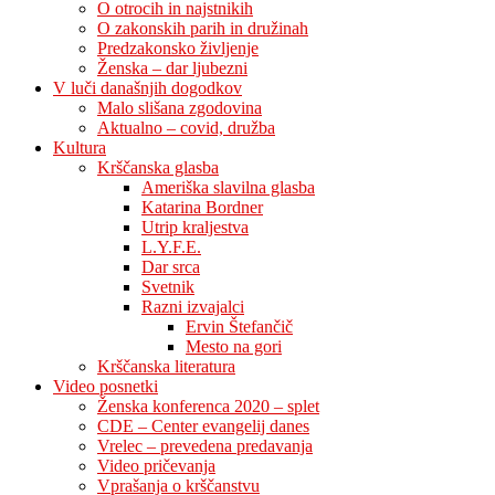
O otrocih in najstnikih
O zakonskih parih in družinah
Predzakonsko življenje
Ženska – dar ljubezni
V luči današnjih dogodkov
Malo slišana zgodovina
Aktualno – covid, družba
Kultura
Krščanska glasba
Ameriška slavilna glasba
Katarina Bordner
Utrip kraljestva
L.Y.F.E.
Dar srca
Svetnik
Razni izvajalci
Ervin Štefančič
Mesto na gori
Krščanska literatura
Video posnetki
Ženska konferenca 2020 – splet
CDE – Center evangelij danes
Vrelec – prevedena predavanja
Video pričevanja
Vprašanja o krščanstvu