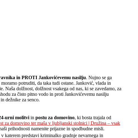
ravnika in PROTI Jankovićevemu nasilju
. Nujno se ga
 moramo potruditi, da taka tudi ostane. Janković, vlada in
ode. Naša dolžnost, dolžnost vsakega od nas, ki se zavedamo, za
shodu za čisto pitno vodo in proti Jankovićevemu nasilju
e in dežnike za senco.
24-urni molitvi
in
postu za domovino
, ki bosta trajala od
st za domovino ter maša v ljubljanski stolnici | Družina – vsak
 naši prihodnosti namenite prijazne in spodbudne misli.
 katerem predstavi kriminalko gradnje nevarnega in