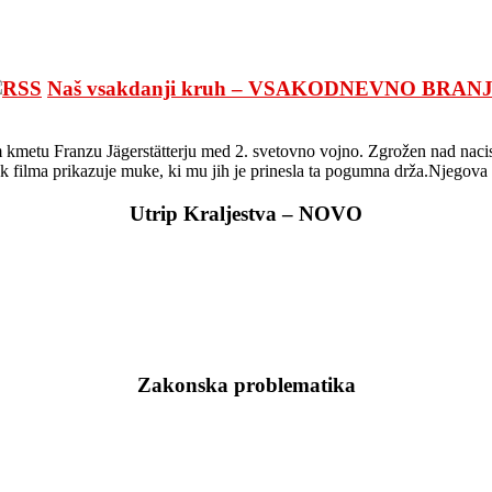
Naš vsakdanji kruh – VSAKODNEVNO BRAN
 kmetu Franzu Jägerstätterju med 2. svetovno vojno. Zgrožen nad nacisti
nek filma prikazuje muke, ki mu jih je prinesla ta pogumna drža.Njegova 
Utrip Kraljestva – NOVO
Zakonska problematika