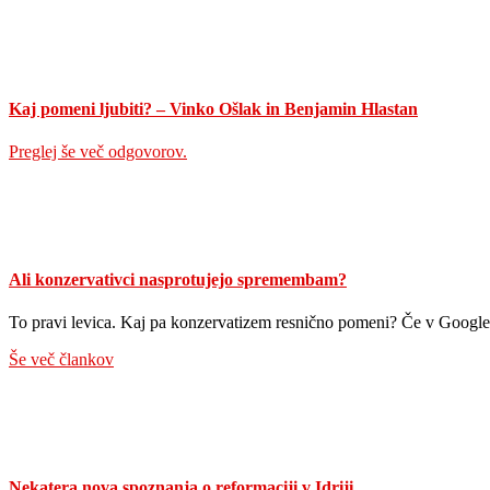
Kaj pomeni ljubiti? – Vinko Ošlak in Benjamin Hlastan
Preglej še več odgovorov.
Ali konzervativci nasprotujejo spremembam?
To pravi levica. Kaj pa konzervatizem resnično pomeni? Če v Googl
Še več člankov
Nekatera nova spoznanja o reformaciji v Idriji