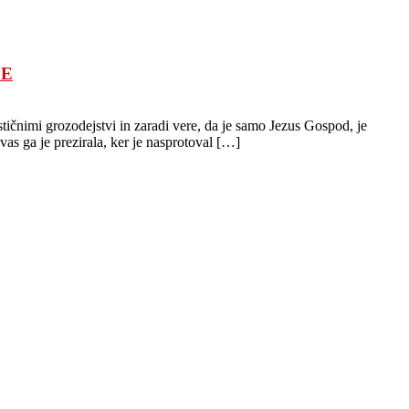
JE
čnimi grozodejstvi in ​​zaradi vere, da je samo Jezus Gospod, je
vas ga je prezirala, ker je nasprotoval […]