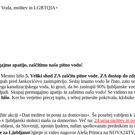
Voda, molitev in LGBTQIA+
jmo apatijo, zaščitimo našo pitno vodo!
o Mestno hišo
5. Veliki shod ZA zaščito pitne vode
,
ZA dostop do zd
ipah pred Jankovićevo zastrupitvijo. Sedaj imamo vodo še čisto, zato se
nega kanalizacijskega voda, ki grozi, da bo zastrupil 90% ljubljanske v
 ljudi. Skupaj premagajmo apatijo in zašitimo našo vodo! Se vidimo na 
 hišo
. Ker bo verjetno precej toplo, s seboj prinesite pokrivala, klobuk
užite akciji »Dan molitve in posta za domovino«. Še posebej vabljeni k
bo v ljubljanski stolnici maša za domovino. Več na:
24-urna molitev in po
 vabljeni, da Sloveniji, njenim ljudem, našim spoštovanim prednikom in
 za Ljubljano
Oglejte si video nagovor Aleša Primca na NOVA24TV, v