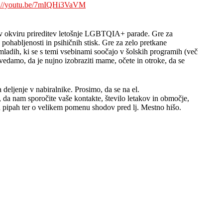
s://youtu.be/7mIQHi3VaVM
 v okviru prireditev letošnje LGBTQIA+ parade. Gre za
pohabljenosti in psihičnih stisk. Gre za zelo pretkane
% mladih, ki se s temi vsebinami soočajo v šolskih programih (več
avedamo, da je nujno izobraziti mame, očete in otroke, da se
 deljenje v nabiralnike. Prosimo, da se na el.
mo, da nam sporočite vaše kontakte, število letakov in območje,
ih pipah ter o velikem pomenu shodov pred lj. Mestno hišo.