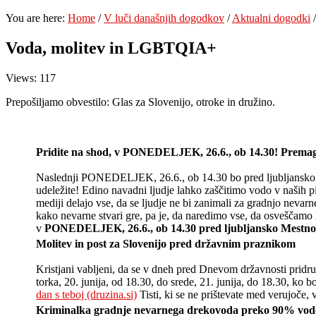
You are here:
Home
/
V luči današnjih dogodkov
/
Aktualni dogodki
/
Voda, molitev in LGBTQIA+
Views: 117
Prepošiljamo obvestilo: Glas za Slovenijo, otroke in družino.
Pridite na shod, v PONEDELJEK, 26.6., ob 14.30! Premaga
Naslednji PONEDELJEK, 26.6., ob 14.30 bo pred ljubljansk
udeležite! Edino navadni ljudje lahko zaščitimo vodo v naših p
mediji delajo vse, da se ljudje ne bi zanimali za gradnjo nevar
kako nevarne stvari gre, pa je, da naredimo vse, da osveščamo
v
PONEDELJEK, 26.6., ob 14.30 pred ljubljansko Mestno
Molitev in post za Slovenijo pred državnim praznikom
Kristjani vabljeni, da se v dneh pred Dnevom državnosti pridr
torka, 20. junija, od 18.30, do srede, 21. junija, do 18.30, ko 
dan s teboj (druzina.si)
Tisti, ki se ne prištevate med verujoče,
Kriminalka gradnje nevarnega drekovoda preko 90% vode