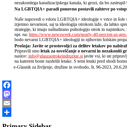
nezakonitega kanalizacijskega kanala, ki grozi, da bo zastrupi
Na LGBTQIA+ paradi ponovno postavili zahteve po vstopu 
Naše napovedi o vdoru LGBTQIA+ ideologije v vrtce in šole se
izjemno nevarnost, saj ta ideologija otrokom laže, da lahko spr
strategije, ki imajo naštudirano psihologijo otrok in najstnikov
npr. na:
https://www.newsweek.com/nearly-40-percent-us-gen-z
bodo nevarni LGBTQIA+ ideologiji in njihovim šolskim propag
Prošnja: Javite se prostovoljci za delitev letakov po nabira
Pripravili smo
letak za osveščanje o nevarni in nezakoniti 
naslov:
info@glaszaotrokeindruzine.si
javite vsi, ki ste pripra
na katerem boste razdelili letake. S temi letaki pred shodi bo
e-Glasnik za življenje, družine in svobodo, št. 96-2023, 20.6.2
Facebook
Mastodon
Email
Share
Primary Sidebar