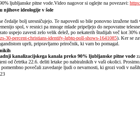
l 90% ljubljanske pitne vode.Video nagovor si oglejte na povezavi:
http
njihove ideologije v šole
 čedalje bolj uresničujejo. Te napovedi so bile ponovno izražene tudi
emenijo spol, v resnici pa mnoge mlade pripeljejo do nepovratne telesne 
, zato uspejo zavesti zelo velik delež, po nekaterih študijah več kot 30
s-30-percent-christians-identify-lgbtq-poll-shows-1641085
). Ker se z
andistom uprli, pripravljamo priročnik, ki vam bo pomagal.
lnikih
gradnji kanalizacijskega kanala preko 90% ljubljanske pitne vode
za
vljeni od četrtka 22.6. deliti letake po nabiralnikih v vaši okolici. Prosi
mo pomembno povečali zavedanje ljudi o nevarnosti, ki grozi vodi v naš
023