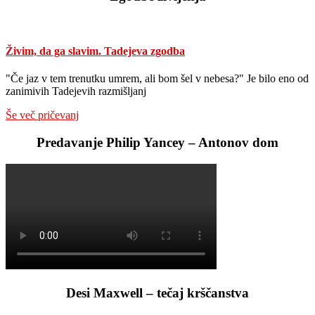
spoznanja
o
reformaciji
v
Živim, da ga slavim. Tadejeva zgodba
Idriji
"Če jaz v tem trenutku umrem, ali bom šel v nebesa?" Je bilo eno od
zanimivih Tadejevih razmišljanj
Še več pričevanj
Predavanje Philip Yancey – Antonov dom
Desi Maxwell – tečaj krščanstva