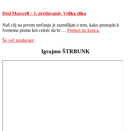
Desi Maxwell – 1. predavanje, Velika slika
Naš cilj na prvem srečanju je razmišljati o tem, kako pristopiti k
about
Svetemu pismu kot celoti: da bi …
Preberi do konca.
Desi
Še več predavanj
Maxwell
–
Igrajmo ŠTRBUNK
1.
predavanje,
Velika
slika