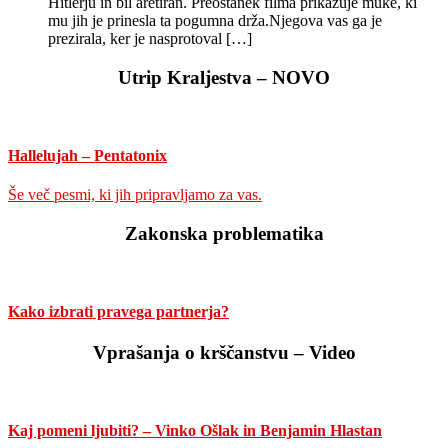
Hitlerju in bil aretiran. Preostanek filma prikazuje muke, ki
mu jih je prinesla ta pogumna drža.Njegova vas ga je
prezirala, ker je nasprotoval […]
Utrip Kraljestva – NOVO
Hallelujah – Pentatonix
Še več pesmi, ki jih pripravljamo za vas.
Zakonska problematika
Kako izbrati pravega partnerja?
Vprašanja o krščanstvu – Video
Kaj pomeni ljubiti? – Vinko Ošlak in Benjamin Hlastan