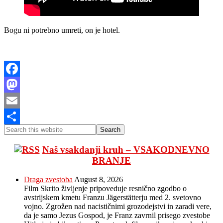
Bogu ni potrebno umreti, on je hotel.
Facebook
Mastodon
Email
Primary
Search
Share
this
Sidebar
website
Naš vsakdanji kruh – VSAKODNEVNO
BRANJE
Draga zvestoba
August 8, 2026
Film Skrito življenje pripoveduje resnično zgodbo o
avstrijskem kmetu Franzu Jägerstätterju med 2. svetovno
vojno. Zgrožen nad nacističnimi grozodejstvi in ​​zaradi vere,
da je samo Jezus Gospod, je Franz zavrnil prisego zvestobe