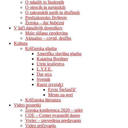
O mladih in študentih
O otrocih in najstnikih
O zakonskih parih in družinah
Predzakonsko življenje
Ženska – dar ljubezni
V luči današnjih dogodkov
Malo slišana zgodovina
Aktualno – covid, družba
Kultura
Krščanska glasba
Ameriška slavilna glasba
Katarina Bordner
Utrip kraljestva
L.Y.F.E.
Dar srca
Svetnik
Razni izvajalci
Ervin Štefančič
Mesto na gori
Krščanska literatura
Video posnetki
Ženska konferenca 2020 – splet
CDE – Center evangelij danes
Vrelec – prevedena predavanja
Video pričevanja