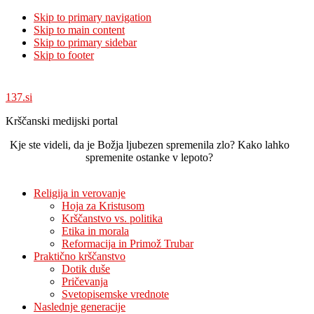
Skip to primary navigation
Skip to main content
Skip to primary sidebar
Skip to footer
137.si
Krščanski medijski portal
Kje ste videli, da je Božja ljubezen spremenila zlo? Kako lahko
spremenite ostanke v lepoto?
Religija in verovanje
Hoja za Kristusom
Krščanstvo vs. politika
Etika in morala
Reformacija in Primož Trubar
Praktično krščanstvo
Dotik duše
Pričevanja
Svetopisemske vrednote
Naslednje generacije