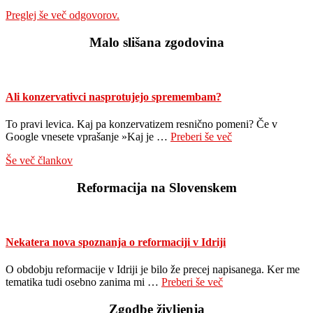
Preglej še več odgovorov.
Malo slišana zgodovina
Ali konzervativci nasprotujejo spremembam?
To pravi levica. Kaj pa konzervatizem resnično pomeni? Če v
about
Google vnesete vprašanje »Kaj je …
Preberi še več
Ali
Še več člankov
konzervativci
nasprotujejo
Reformacija na Slovenskem
spremembam?
Nekatera nova spoznanja o reformaciji v Idriji
O obdobju reformacije v Idriji je bilo že precej napisanega. Ker me
about
tematika tudi osebno zanima mi …
Preberi še več
Nekatera
nova
Zgodbe življenja