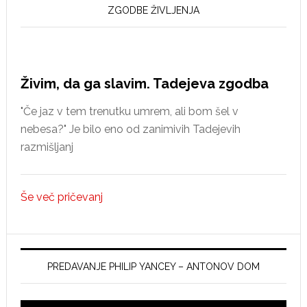
reformaciji
ZGODBE ŽIVLJENJA
v
Idriji
Živim, da ga slavim. Tadejeva zgodba
"Če jaz v tem trenutku umrem, ali bom šel v
nebesa?" Je bilo eno od zanimivih Tadejevih
razmišljanj
Še več pričevanj
PREDAVANJE PHILIP YANCEY – ANTONOV DOM