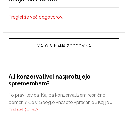
Preglej še več odgovorov.
MALO SLIŠANA ZGODOVINA
Ali konzervativci nasprotujejo
spremembam?
To pravi levica. Kaj pa konzervatizem resnično
pomeni? Če v Google vnesete vprašanje »Kaj je …
about
Preberi še več
Ali
konzervativci