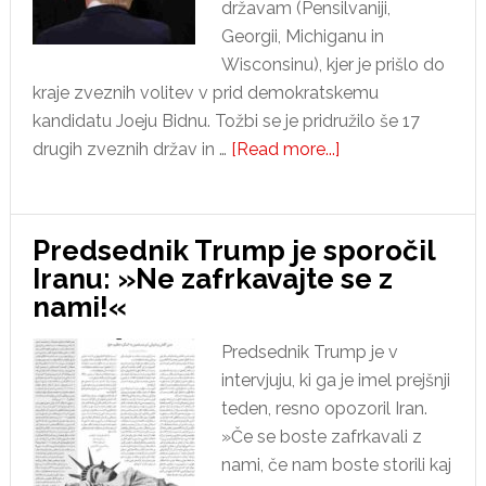
državam (Pensilvaniji,
Georgii, Michiganu in
Wisconsinu), kjer je prišlo do
kraje zveznih volitev v prid demokratskemu
kandidatu Joeju Bidnu. Tožbi se je pridružilo še 17
about
drugih zveznih držav in …
[Read more...]
Kaj
se
dogaja
Predsednik Trump je sporočil
z
Iranu: »Ne zafrkavajte se z
ameriškimi
nami!«
volitvami?
Predsednik Trump je v
intervjuju, ki ga je imel prejšnji
teden, resno opozoril Iran.
»Če se boste zafrkavali z
nami, če nam boste storili kaj