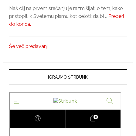
Naš cilj na prvem srečanju je razmišljati o tem, kako
pristopiti k Svetemu pismu kot celoti: da bi …
Preberi
about
do konca.
Desi
Maxwell
Še več predavanj
–
1.
predavanje,
Velika
IGRAJMO ŠTRBUNK
slika