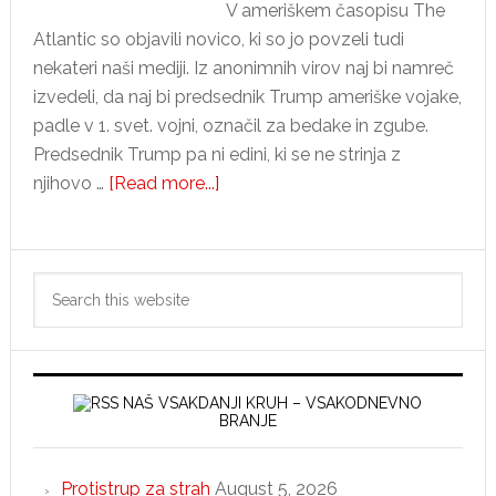
V ameriškem časopisu The
Atlantic so objavili novico, ki so jo povzeli tudi
nekateri naši mediji. Iz anonimnih virov naj bi namreč
izvedeli, da naj bi predsednik Trump ameriške vojake,
padle v 1. svet. vojni, označil za bedake in zgube.
Predsednik Trump pa ni edini, ki se ne strinja z
about
njihovo …
[Read more...]
Nova
lažna
Primary
novica
Search
o
Sidebar
this
predsedniku
website
Trumpu
NAŠ VSAKDANJI KRUH – VSAKODNEVNO
BRANJE
Protistrup za strah
August 5, 2026