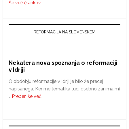
Še več člankov
nasprotujejo
spremembam?
REFORMACIJA NA SLOVENSKEM
Nekatera nova spoznanja o reformaciji
v Idriji
O obdobju reformacije v Idriji je bilo že precej
napisanega. Ker me tematika tudi osebno zanima mi
about
…
Preberi še več
Nekatera
nova
spoznanja
o