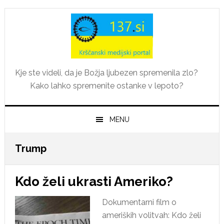
Skip
Skip
Skip
Skip
to
to
to
to
primary
main
primary
footer
navigation
content
sidebar
Kje ste videli, da je Božja ljubezen spremenila zlo?
Kako lahko spremenite ostanke v lepoto?
MENU
Trump
Kdo želi ukrasti Ameriko?
Dokumentarni film o
ameriških volitvah: Kdo želi