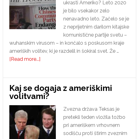
ukrasti Ameriko? Leto 2020
je bilo vsekakor zelo
nenavadno leto. Začelo se je
z neprijetnim darilom kitajske
komunistične partije svetu –
wuhanskim virusom – in končalo s poskusom kraje
ameriških volitev, ki je razdelil in šokiral svet. Že …
about
[Read more...]
Kdo
želi
ukrasti
Kaj se dogaja z ameriškimi
Ameriko?
volitvami?
Zvezna država Teksas je
pretekli teden vložila tožbo
pri ameriškem vrhovnem
sodišču proti štirim zveznim