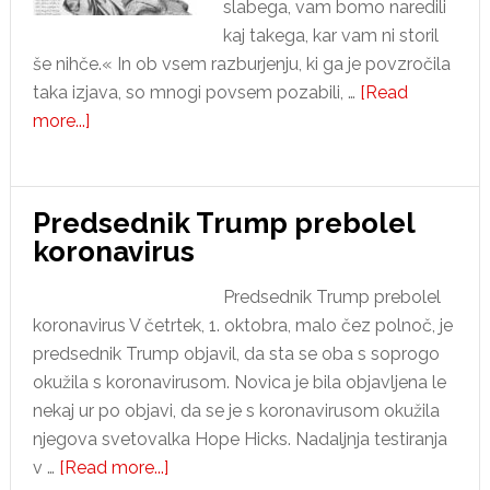
slabega, vam bomo naredili
kaj takega, kar vam ni storil
še nihče.« In ob vsem razburjenju, ki ga je povzročila
taka izjava, so mnogi povsem pozabili, …
[Read
about
more...]
Predsednik
Trump
je
Predsednik Trump prebolel
sporočil
koronavirus
Iranu:
»Ne
Predsednik Trump prebolel
zafrkavajte
koronavirus V četrtek, 1. oktobra, malo čez polnoč, je
se
predsednik Trump objavil, da sta se oba s soprogo
z
okužila s koronavirusom. Novica je bila objavljena le
nami!«
nekaj ur po objavi, da se je s koronavirusom okužila
njegova svetovalka Hope Hicks. Nadaljnja testiranja
about
v …
[Read more...]