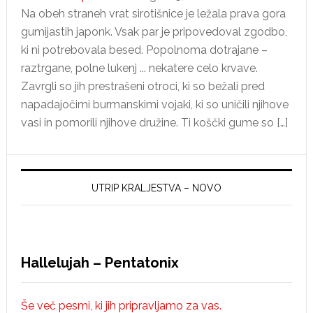
Na obeh straneh vrat sirotišnice je ležala prava gora
gumijastih japonk. Vsak par je pripovedoval zgodbo,
ki ni potrebovala besed. Popolnoma dotrajane –
raztrgane, polne lukenj ... nekatere celo krvave.
Zavrgli so jih prestrašeni otroci, ki so bežali pred
napadajočimi burmanskimi vojaki, ki so uničili njihove
vasi in pomorili njihove družine. Ti koščki gume so […]
UTRIP KRALJESTVA – NOVO
Hallelujah – Pentatonix
Še več pesmi, ki jih pripravljamo za vas.