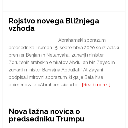
Predsednik
Trump
prebolel
Rojstvo novega Bližnjega
koronavirus
vzhoda
Abrahamski sporazum
predsednika Trumpa 15. septembra 2020 so izraelski
premier Benjamin Netanyahu, zunanji minister
Združenih arabskih emiratov Abdullah bin Zayed in
zunanji minister Bahrajna Abdullatif Al Zayani
podpisali mirovni sporazum, ki ga je Bela hiša
about
poimenovala »Abrahamski«. »To …
[Read more...]
Rojstvo
novega
Bližnjeg
Nova lažna novica o
vzhoda
predsedniku Trumpu